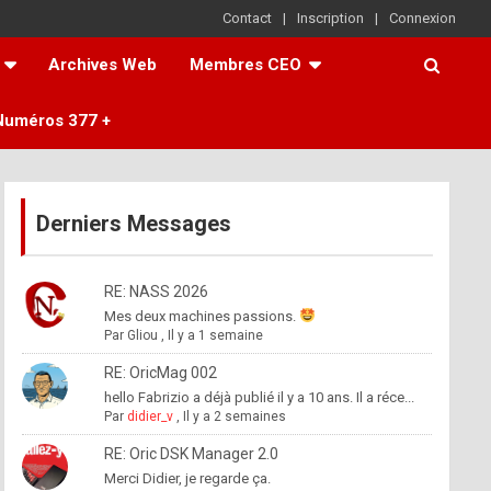
Contact
Inscription
Connexion
Archives Web
Membres CEO
Numéros 377 +
Derniers Messages
RE: NASS 2026
Mes deux machines passions.
Par
Gliou
,
Il y a 1 semaine
RE: OricMag 002
hello Fabrizio a déjà publié il y a 10 ans. Il a réce...
Par
didier_v
,
Il y a 2 semaines
RE: Oric DSK Manager 2.0
Merci Didier, je regarde ça.