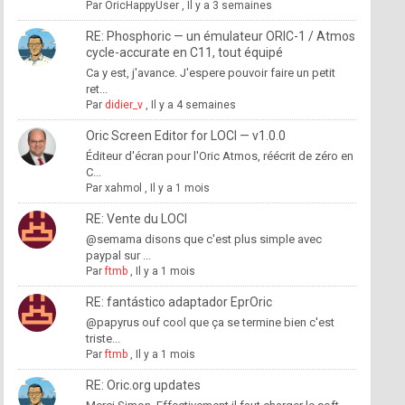
Par
OricHappyUser
,
Il y a 3 semaines
RE: Phosphoric — un émulateur ORIC-1 / Atmos
cycle-accurate en C11, tout équipé
Ca y est, j'avance. J'espere pouvoir faire un petit
ret...
Par
didier_v
,
Il y a 4 semaines
Oric Screen Editor for LOCI — v1.0.0
Éditeur d'écran pour l'Oric Atmos, réécrit de zéro en
C...
Par
xahmol
,
Il y a 1 mois
RE: Vente du LOCI
@semama disons que c'est plus simple avec
paypal sur ...
Par
ftmb
,
Il y a 1 mois
RE: fantástico adaptador EprOric
@papyrus ouf cool que ça se termine bien c'est
triste...
Par
ftmb
,
Il y a 1 mois
RE: Oric.org updates