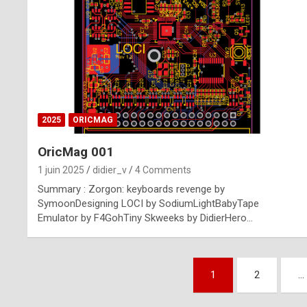
n
u
i
n
e
2025
ORICMAG
R
OricMag 001
o
1 juin 2025
didier_v
4 Comments
l
Summary : Zorgon: keyboards revenge by
e
SymoonDesigning LOCI by SodiumLightBabyTape
Emulator by F4GohTiny Skweeks by DidierHero…
x
r
Pagination
e
1
2
…
des
p