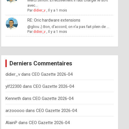
Merci Simon. Effectivement il faut charger le soft
avec...
Par
didier_v
,
Il y a 1 mois
RE: Oric hardware extensions
@gliou ;) Bon, d'accord, on n'a pas fait plein de ...
Par
didier_v
,
Il y a 1 mois
Derniers Commentaires
didier_v
dans
CEO Gazette 2026-04
ylf22300
dans
CEO Gazette 2026-04
Kenneth
dans
CEO Gazette 2026-04
arzooooo
dans
CEO Gazette 2026-04
AlainP
dans
CEO Gazette 2026-04