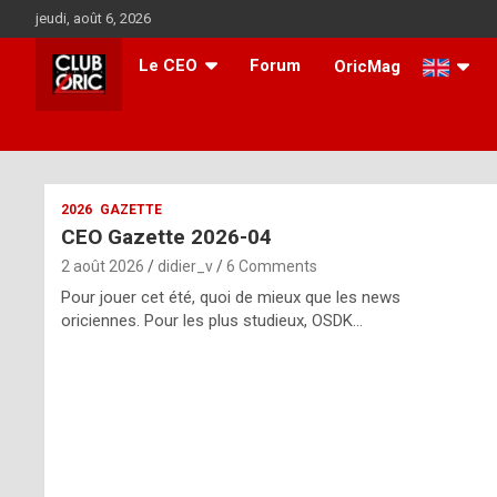
Skip
jeudi, août 6, 2026
to
content
Le CEO
Forum
OricMag
i
2026
GAZETTE
CEO Gazette 2026-04
t
2 août 2026
didier_v
6 Comments
r
Pour jouer cet été, quoi de mieux que les news
e
oriciennes. Pour les plus studieux, OSDK…
g
u
l
a