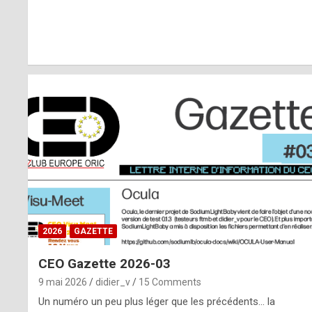
r
l
y
d
i
ff
i
c
u
2026
GAZETTE
l
CEO Gazette 2026-03
t
9 mai 2026
didier_v
15 Comments
t
Un numéro un peu plus léger que les précédents… la