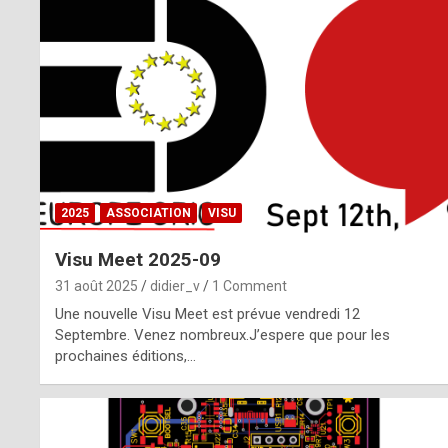
o
m
m
a
y
b
2025
ASSOCIATION
VISU
e
Visu Meet 2025-09
b
31 août 2025
didier_v
1 Comment
y
Une nouvelle Visu Meet est prévue vendredi 12
Septembre. Venez nombreux.J’espere que pour les
a
prochaines éditions,…
g
e