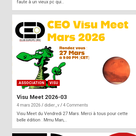
o
faute à un vieux pc qui…
s
p
o
t
,
a
s
ASSOCIATION
VISU
i
Visu Meet 2026-03
d
4 mars 2026
didier_v
4 Comments
e
Visu Meet du Vendredi 27 Mars. Merci à tous pour cette
belle édition : Mmu Man,…
f
r