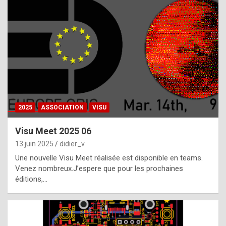
t
h
e
f
a
c
t
2025
ASSOCIATION
VISU
t
h
Visu Meet 2025 06
a
13 juin 2025
didier_v
t
Une nouvelle Visu Meet réalisée est disponible en teams.
t
Venez nombreux.J’espere que pour les prochaines
éditions,…
h
e
b