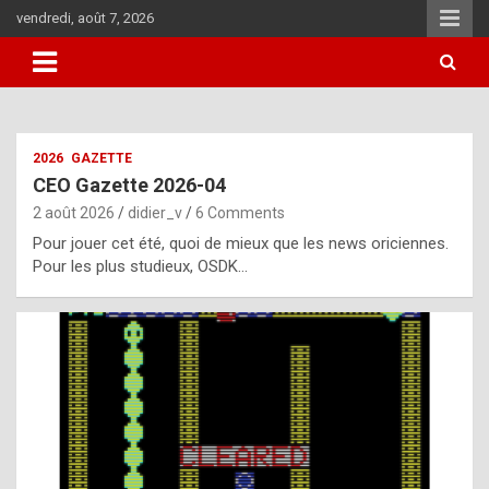
Skip
vendredi, août 7, 2026
to
content
i
2026
GAZETTE
t
CEO Gazette 2026-04
r
2 août 2026
didier_v
6 Comments
e
Pour jouer cet été, quoi de mieux que les news oriciennes.
g
Pour les plus studieux, OSDK…
u
l
a
r
l
y
d