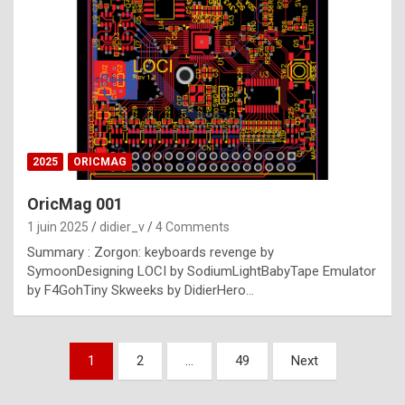
e
s
t
p
h
o
n
2025
ORICMAG
y
OricMag 001
R
1 juin 2025
didier_v
4 Comments
o
Summary : Zorgon: keyboards revenge by
l
SymoonDesigning LOCI by SodiumLightBabyTape Emulator
e
by F4GohTiny Skweeks by DidierHero…
x
a
Pagination
1
2
…
49
Next
r
des
e