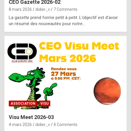
CEO Gazette 2026-02
g
8 mars 2026
didier_v
7 Comments
e
La gazette prend forme petit à petit. L’objectif est d’avoir
n
un résumé des nouveautés pour notre…
u
i
n
e
R
o
l
e
x
ASSOCIATION
VISU
r
Visu Meet 2026-03
e
4 mars 2026
didier_v
4 Comments
p