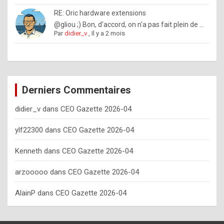
o
RE: Oric hardware extensions
w
@gliou ;) Bon, d'accord, on n'a pas fait plein de ...
Par
didier_v
,
Il y a 2 mois
o
f
t
e
Derniers Commentaires
n
didier_v
dans
CEO Gazette 2026-04
y
o
ylf22300
dans
CEO Gazette 2026-04
u
Kenneth
dans
CEO Gazette 2026-04
s
h
arzooooo
dans
CEO Gazette 2026-04
o
AlainP
dans
CEO Gazette 2026-04
u
l