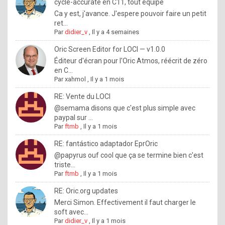
I
cycle-accurate en C11, tout équipé
Ca y est, j'avance. J'espere pouvoir faire un petit
f
ret...
y
Par
didier_v
,
Il y a 4 semaines
o
Oric Screen Editor for LOCI — v1.0.0
u
Éditeur d'écran pour l'Oric Atmos, réécrit de zéro
en C...
w
Par
xahmol
,
Il y a 1 mois
a
RE: Vente du LOCI
n
@semama disons que c'est plus simple avec
paypal sur ...
t
Par
ftmb
,
Il y a 1 mois
t
RE: fantástico adaptador EprOric
o
@papyrus ouf cool que ça se termine bien c'est
k
triste...
Par
ftmb
,
Il y a 1 mois
n
o
RE: Oric.org updates
Merci Simon. Effectivement il faut charger le
w
soft avec...
h
Par
didier_v
,
Il y a 1 mois