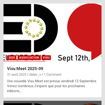
i
a
l
i
s
t
,
i
n
2025
ASSOCIATION
VISU
l
i
Visu Meet 2025-09
g
31 août 2025
didier_v
1 Comment
h
Une nouvelle Visu Meet est prévue vendredi 12 Septembre.
Venez nombreux.J’espere que pour les prochaines
t
éditions,…
o
f