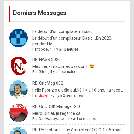
publications
9
Derniers Messages
5
%
m
Le début d'un compilateur Basic ...
Le début d'un compilateur Basic ...En 2020,
a
pendant le ...
d
Par
codeur
,
Il y a 13 heures
e
RE: NASS 2026
b
Mes deux machines passions.
Par
Gliou
,
Il y a 1 semaine
y
R
RE: OricMag 002
hello Fabrizio a déjà publié il y a 10 ans. Il a réce...
o
Par
didier_v
,
Il y a 2 semaines
l
RE: Oric DSK Manager 2.0
e
Merci Didier, je regarde ça.
x
Par
OricHappyUser
,
Il y a 4 semaines
.
RE: Phosphoric — un émulateur ORIC-1 / Atmos