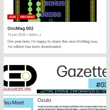
i
ff
2026
ORICMAG
i
c
OricMag 002
u
16 juin 2026
didier_v
l
One year later, i’m happy to share this new OricMag issu.
1st edition has been downloaded…
t
t
o
s
p
o
t
,
a