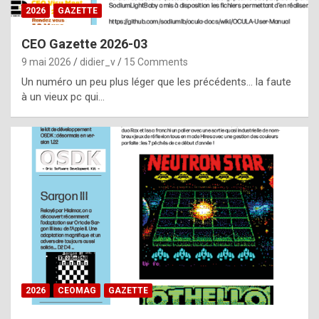
s
2026
GAZETTE
i
CEO Gazette 2026-03
d
9 mai 2026
didier_v
15 Comments
e
Un numéro un peu plus léger que les précédents… la faute
f
à un vieux pc qui…
r
o
m
m
a
y
b
e
b
2026
CEOMAG
GAZETTE
y
a