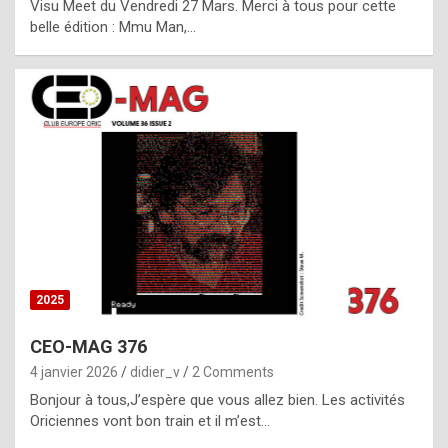
Visu Meet du Vendredi 27 Mars. Merci à tous pour cette
l
belle édition : Mmu Man,…
i
c
a
h
i
s
t
o
r
y
2025
s
CEO-MAG 376
p
4 janvier 2026
didier_v
2 Comments
e
Bonjour à tous,J’espère que vous allez bien. Les activités
c
Oriciennes vont bon train et il m’est…