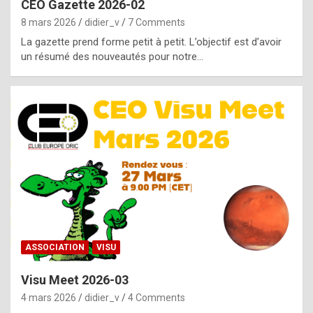
CEO Gazette 2026-02
g
8 mars 2026
didier_v
7 Comments
e
La gazette prend forme petit à petit. L’objectif est d’avoir
n
un résumé des nouveautés pour notre…
u
i
n
e
R
o
l
e
x
ASSOCIATION
VISU
r
Visu Meet 2026-03
e
4 mars 2026
didier_v
4 Comments
p