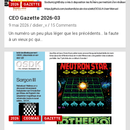
s
2026
GAZETTE
i
CEO Gazette 2026-03
d
9 mai 2026
didier_v
15 Comments
e
Un numéro un peu plus léger que les précédents… la faute
f
à un vieux pc qui…
r
o
m
m
a
y
b
e
b
2026
CEOMAG
GAZETTE
y
a