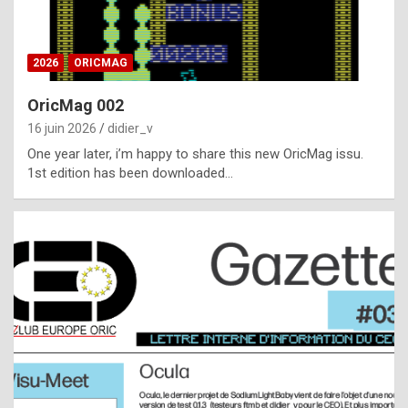
i
ff
2026
ORICMAG
i
c
OricMag 002
u
16 juin 2026
didier_v
l
One year later, i’m happy to share this new OricMag issu.
1st edition has been downloaded…
t
t
o
s
p
o
t
,
a