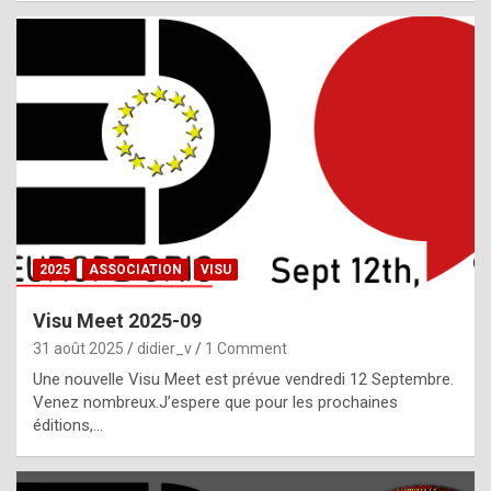
i
a
l
i
s
t
,
i
n
2025
ASSOCIATION
VISU
l
i
Visu Meet 2025-09
g
31 août 2025
didier_v
1 Comment
h
Une nouvelle Visu Meet est prévue vendredi 12 Septembre.
Venez nombreux.J’espere que pour les prochaines
t
éditions,…
o
f