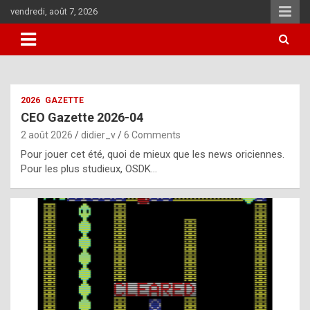
Skip
vendredi, août 7, 2026
to
content
i
2026
GAZETTE
t
CEO Gazette 2026-04
r
2 août 2026
didier_v
6 Comments
e
Pour jouer cet été, quoi de mieux que les news oriciennes.
g
Pour les plus studieux, OSDK…
u
l
a
r
l
y
d