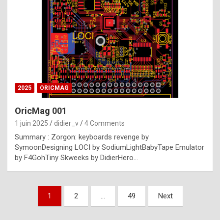
e
s
t
p
h
o
n
2025
ORICMAG
y
OricMag 001
R
1 juin 2025
didier_v
4 Comments
o
Summary : Zorgon: keyboards revenge by
l
SymoonDesigning LOCI by SodiumLightBabyTape Emulator
e
by F4GohTiny Skweeks by DidierHero…
x
a
Pagination
1
2
…
49
Next
r
des
e