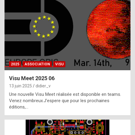
t
h
e
f
a
c
t
2025
ASSOCIATION
VISU
t
h
Visu Meet 2025 06
a
13 juin 2025
didier_v
t
Une nouvelle Visu Meet réalisée est disponible en teams.
t
Venez nombreux.J’espere que pour les prochaines
éditions,…
h
e
b