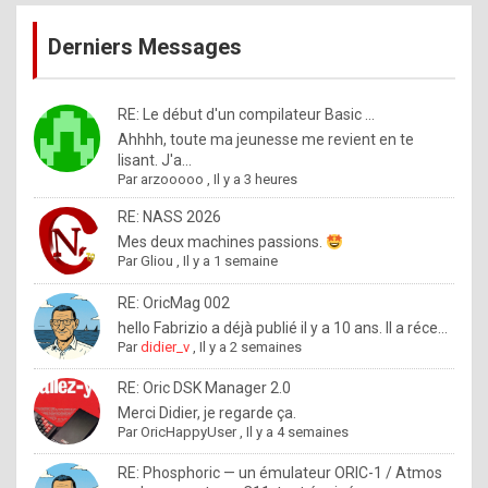
publications
9
Derniers Messages
5
%
m
RE: Le début d'un compilateur Basic ...
Ahhhh, toute ma jeunesse me revient en te
a
lisant. J'a...
d
Par
arzooooo
,
Il y a 3 heures
e
RE: NASS 2026
b
Mes deux machines passions.
Par
Gliou
,
Il y a 1 semaine
y
R
RE: OricMag 002
hello Fabrizio a déjà publié il y a 10 ans. Il a réce...
o
Par
didier_v
,
Il y a 2 semaines
l
RE: Oric DSK Manager 2.0
e
Merci Didier, je regarde ça.
x
Par
OricHappyUser
,
Il y a 4 semaines
.
RE: Phosphoric — un émulateur ORIC-1 / Atmos