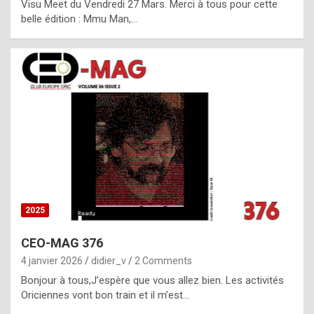
Visu Meet du Vendredi 27 Mars. Merci à tous pour cette
l
belle édition : Mmu Man,…
i
c
a
h
i
s
t
o
r
y
2025
s
CEO-MAG 376
p
4 janvier 2026
didier_v
2 Comments
e
Bonjour à tous,J’espère que vous allez bien. Les activités
c
Oriciennes vont bon train et il m’est…