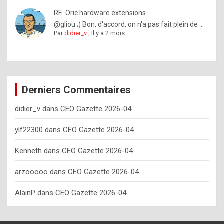
o
RE: Oric hardware extensions
w
@gliou ;) Bon, d'accord, on n'a pas fait plein de ...
Par
didier_v
,
Il y a 2 mois
o
f
t
e
Derniers Commentaires
n
didier_v
dans
CEO Gazette 2026-04
y
o
ylf22300
dans
CEO Gazette 2026-04
u
Kenneth
dans
CEO Gazette 2026-04
s
h
arzooooo
dans
CEO Gazette 2026-04
o
AlainP
dans
CEO Gazette 2026-04
u
l