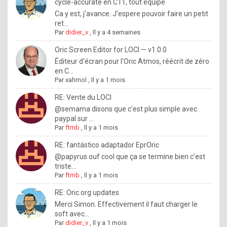
I
cycle-accurate en C11, tout équipé
Ca y est, j'avance. J'espere pouvoir faire un petit
f
ret...
y
Par
didier_v
,
Il y a 4 semaines
o
Oric Screen Editor for LOCI — v1.0.0
u
Éditeur d'écran pour l'Oric Atmos, réécrit de zéro
en C...
w
Par
xahmol
,
Il y a 1 mois
a
RE: Vente du LOCI
n
@semama disons que c'est plus simple avec
paypal sur ...
t
Par
ftmb
,
Il y a 1 mois
t
RE: fantástico adaptador EprOric
o
@papyrus ouf cool que ça se termine bien c'est
k
triste...
Par
ftmb
,
Il y a 1 mois
n
o
RE: Oric.org updates
Merci Simon. Effectivement il faut charger le
w
soft avec...
h
Par
didier_v
,
Il y a 1 mois