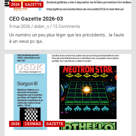
s
2026
GAZETTE
i
CEO Gazette 2026-03
d
9 mai 2026
didier_v
15 Comments
e
Un numéro un peu plus léger que les précédents… la faute
f
à un vieux pc qui…
r
o
m
m
a
y
b
e
b
2026
CEOMAG
GAZETTE
y
a