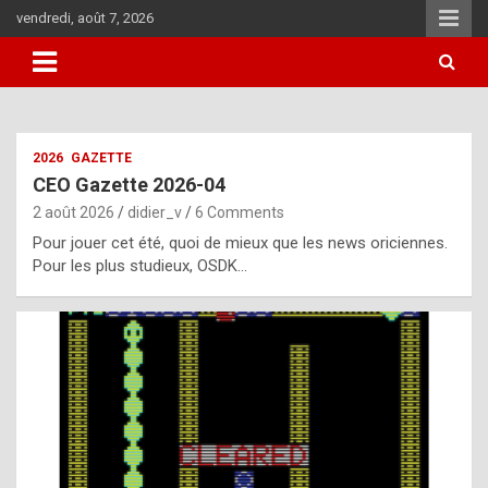
Skip
vendredi, août 7, 2026
to
content
i
2026
GAZETTE
t
CEO Gazette 2026-04
r
2 août 2026
didier_v
6 Comments
e
Pour jouer cet été, quoi de mieux que les news oriciennes.
g
Pour les plus studieux, OSDK…
u
l
a
r
l
y
d