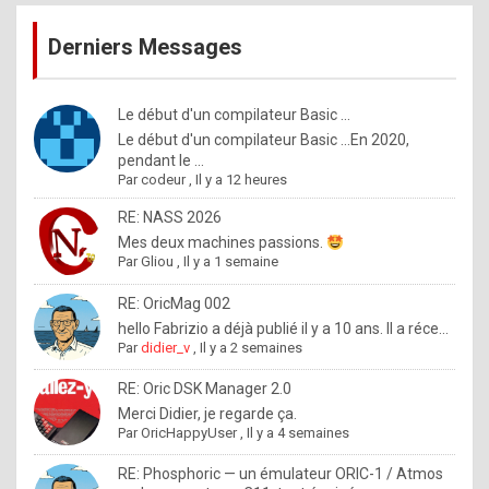
publications
9
Derniers Messages
5
%
m
Le début d'un compilateur Basic ...
Le début d'un compilateur Basic ...En 2020,
a
pendant le ...
d
Par
codeur
,
Il y a 12 heures
e
RE: NASS 2026
b
Mes deux machines passions.
Par
Gliou
,
Il y a 1 semaine
y
R
RE: OricMag 002
hello Fabrizio a déjà publié il y a 10 ans. Il a réce...
o
Par
didier_v
,
Il y a 2 semaines
l
RE: Oric DSK Manager 2.0
e
Merci Didier, je regarde ça.
x
Par
OricHappyUser
,
Il y a 4 semaines
.
RE: Phosphoric — un émulateur ORIC-1 / Atmos