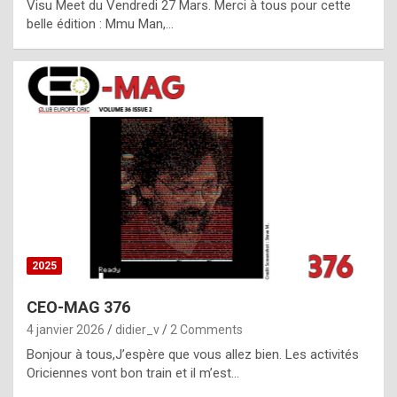
Visu Meet du Vendredi 27 Mars. Merci à tous pour cette
l
belle édition : Mmu Man,…
i
c
a
h
i
s
t
o
r
y
2025
s
CEO-MAG 376
p
4 janvier 2026
didier_v
2 Comments
e
Bonjour à tous,J’espère que vous allez bien. Les activités
c
Oriciennes vont bon train et il m’est…