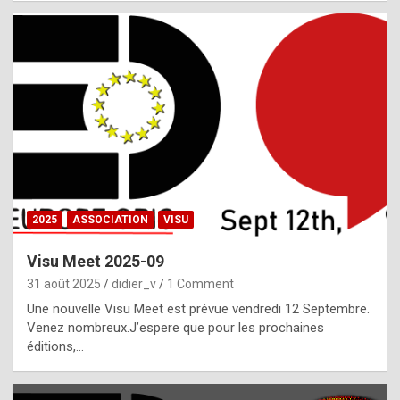
i
a
l
i
s
t
,
i
n
2025
ASSOCIATION
VISU
l
i
Visu Meet 2025-09
g
31 août 2025
didier_v
1 Comment
h
Une nouvelle Visu Meet est prévue vendredi 12 Septembre.
Venez nombreux.J’espere que pour les prochaines
t
éditions,…
o
f