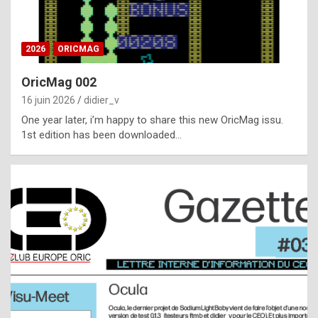
i
ff
2026
ORICMAG
i
c
OricMag 002
u
16 juin 2026
didier_v
l
One year later, i’m happy to share this new OricMag issu.
1st edition has been downloaded…
t
t
o
s
p
o
t
,
a