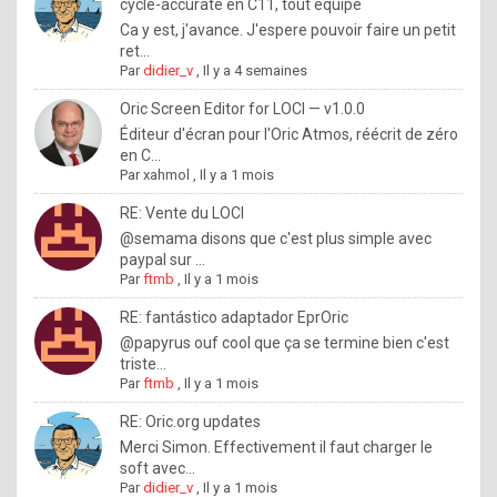
I
cycle-accurate en C11, tout équipé
Ca y est, j'avance. J'espere pouvoir faire un petit
f
ret...
y
Par
didier_v
,
Il y a 4 semaines
o
Oric Screen Editor for LOCI — v1.0.0
u
Éditeur d'écran pour l'Oric Atmos, réécrit de zéro
en C...
w
Par
xahmol
,
Il y a 1 mois
a
RE: Vente du LOCI
n
@semama disons que c'est plus simple avec
paypal sur ...
t
Par
ftmb
,
Il y a 1 mois
t
RE: fantástico adaptador EprOric
o
@papyrus ouf cool que ça se termine bien c'est
k
triste...
Par
ftmb
,
Il y a 1 mois
n
o
RE: Oric.org updates
Merci Simon. Effectivement il faut charger le
w
soft avec...
h
Par
didier_v
,
Il y a 1 mois