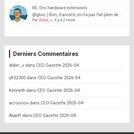
o
RE: Oric hardware extensions
w
@gliou ;) Bon, d'accord, on n'a pas fait plein de ...
Par
didier_v
,
Il y a 2 mois
o
f
t
e
Derniers Commentaires
n
didier_v
dans
CEO Gazette 2026-04
y
o
ylf22300
dans
CEO Gazette 2026-04
u
Kenneth
dans
CEO Gazette 2026-04
s
h
arzooooo
dans
CEO Gazette 2026-04
o
AlainP
dans
CEO Gazette 2026-04
u
l