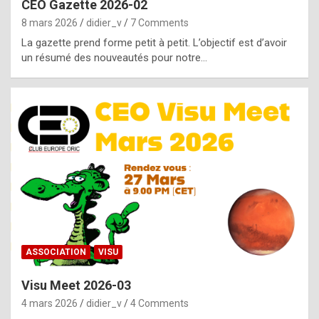
CEO Gazette 2026-02
g
8 mars 2026
didier_v
7 Comments
e
La gazette prend forme petit à petit. L’objectif est d’avoir
n
un résumé des nouveautés pour notre…
u
i
n
e
R
o
l
e
x
ASSOCIATION
VISU
r
Visu Meet 2026-03
e
4 mars 2026
didier_v
4 Comments
p