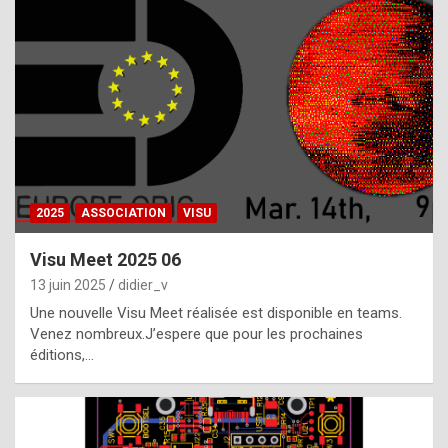
t
h
e
f
a
c
t
2025
ASSOCIATION
VISU
t
h
Visu Meet 2025 06
a
13 juin 2025
didier_v
t
Une nouvelle Visu Meet réalisée est disponible en teams.
t
Venez nombreux.J’espere que pour les prochaines
éditions,…
h
e
b