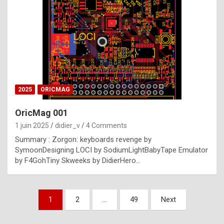
e
s
t
p
h
o
n
2025
ORICMAG
y
OricMag 001
R
1 juin 2025
didier_v
4 Comments
o
Summary : Zorgon: keyboards revenge by
l
SymoonDesigning LOCI by SodiumLightBabyTape Emulator
e
by F4GohTiny Skweeks by DidierHero…
x
a
Pagination
1
2
…
49
Next
r
des
e