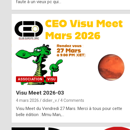
o
faute à un vieux pc qui…
s
p
o
t
,
a
s
ASSOCIATION
VISU
i
Visu Meet 2026-03
d
4 mars 2026
didier_v
4 Comments
e
Visu Meet du Vendredi 27 Mars. Merci à tous pour cette
belle édition : Mmu Man,…
f
r