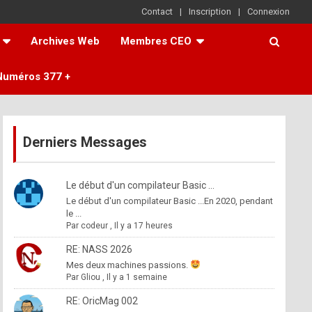
Contact
Inscription
Connexion
Archives Web
Membres CEO
Numéros 377 +
Derniers Messages
Le début d'un compilateur Basic ...
Le début d'un compilateur Basic ...En 2020, pendant
le ...
Par
codeur
,
Il y a 17 heures
RE: NASS 2026
Mes deux machines passions.
Par
Gliou
,
Il y a 1 semaine
RE: OricMag 002