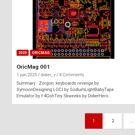
n
u
i
n
e
2025
ORICMAG
R
OricMag 001
o
1 juin 2025
didier_v
4 Comments
l
Summary : Zorgon: keyboards revenge by
e
SymoonDesigning LOCI by SodiumLightBabyTape
Emulator by F4GohTiny Skweeks by DidierHero…
x
r
Pagination
e
1
2
…
des
p