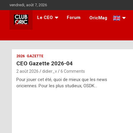
Skip
vendredi, août 7, 2026
to
content
Le CEO
Forum
OricMag
i
2026
GAZETTE
CEO Gazette 2026-04
t
2 août 2026
didier_v
6 Comments
r
Pour jouer cet été, quoi de mieux que les news
e
oriciennes. Pour les plus studieux, OSDK…
g
u
l
a