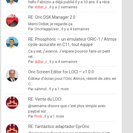
hello Fabrizio a déjà publié il y a 10 ans. Il a réce...
Par
didier_v
,
Il y a 2 semaines
RE: Oric DSK Manager 2.0
Merci Didier, je regarde ça.
Par
OricHappyUser
,
Il y a 4 semaines
RE: Phosphoric — un émulateur ORIC-1 / Atmos
cycle-accurate en C11, tout équipé
Ca y est, j'avance. J'espere pouvoir faire un petit
ret...
Par
didier_v
,
Il y a 4 semaines
Oric Screen Editor for LOCI — v1.0.0
Éditeur d'écran pour l'Oric Atmos, réécrit de zéro en
C...
Par
xahmol
,
Il y a 1 mois
RE: Vente du LOCI
@semama disons que c'est plus simple avec
paypal sur ...
Par
ftmb
,
Il y a 1 mois
RE: fantástico adaptador EprOric