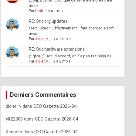
@papyrus ouf cool que ça se termine bien c'est
triste...
Par
ftmb
,
Il y a 1 mois
RE: Oric.org updates
Merci Simon. Effectivement il faut charger le soft
avec...
Par
didier_v
,
Il y a 1 mois
RE: Oric hardware extensions
@gliou ;) Bon, d'accord, on n'a pas fait plein de ...
Par
didier_v
,
Il y a 2 mois
Derniers Commentaires
didier_v
dans
CEO Gazette 2026-04
ylf22300
dans
CEO Gazette 2026-04
Kenneth
dans
CEO Gazette 2026-04