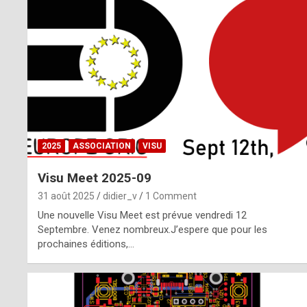
o
m
m
a
y
b
2025
ASSOCIATION
VISU
e
Visu Meet 2025-09
b
31 août 2025
didier_v
1 Comment
y
Une nouvelle Visu Meet est prévue vendredi 12
Septembre. Venez nombreux.J’espere que pour les
a
prochaines éditions,…
g
e