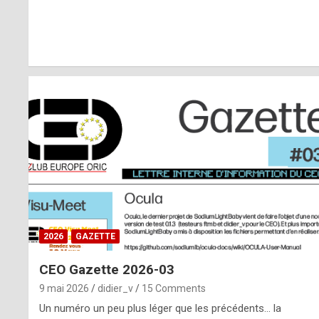
r
l
y
d
i
ff
i
c
u
2026
GAZETTE
l
CEO Gazette 2026-03
t
9 mai 2026
didier_v
15 Comments
t
Un numéro un peu plus léger que les précédents… la