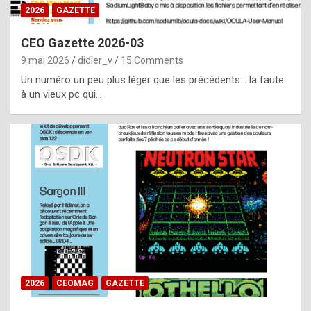
s
2026
GAZETTE
i
CEO Gazette 2026-03
d
9 mai 2026
didier_v
15 Comments
e
Un numéro un peu plus léger que les précédents… la faute
f
à un vieux pc qui…
r
o
m
m
a
y
b
e
b
2026
CEOMAG
GAZETTE
y
a