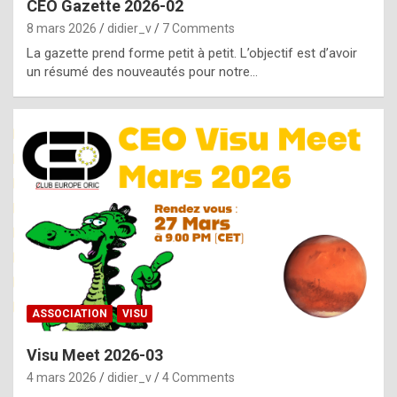
CEO Gazette 2026-02
g
8 mars 2026
didier_v
7 Comments
e
La gazette prend forme petit à petit. L’objectif est d’avoir
n
un résumé des nouveautés pour notre…
u
i
n
e
R
o
l
e
x
ASSOCIATION
VISU
r
Visu Meet 2026-03
e
4 mars 2026
didier_v
4 Comments
p