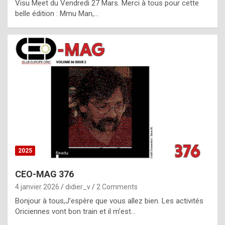
Visu Meet du Vendredi 27 Mars. Merci à tous pour cette
l
belle édition : Mmu Man,…
i
c
a
h
i
s
t
o
r
y
2025
s
CEO-MAG 376
p
4 janvier 2026
didier_v
2 Comments
e
Bonjour à tous,J’espère que vous allez bien. Les activités
c
Oriciennes vont bon train et il m’est…