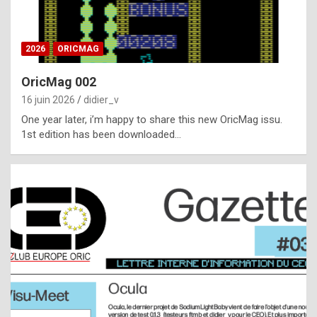
i
ff
2026
ORICMAG
i
c
OricMag 002
u
16 juin 2026
didier_v
l
One year later, i’m happy to share this new OricMag issu.
1st edition has been downloaded…
t
t
o
s
p
o
t
,
a