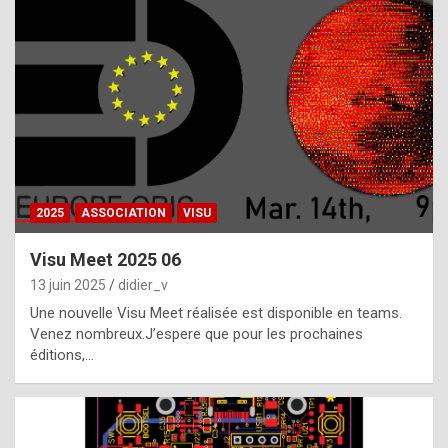
t
h
e
f
a
c
t
2025
ASSOCIATION
VISU
t
h
Visu Meet 2025 06
a
13 juin 2025
didier_v
t
Une nouvelle Visu Meet réalisée est disponible en teams.
t
Venez nombreux.J’espere que pour les prochaines
éditions,…
h
e
b