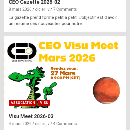
CEO Gazette 2026-02
g
8 mars 2026
didier_v
7 Comments
e
La gazette prend forme petit à petit. L’objectif est d’avoir
n
un résumé des nouveautés pour notre…
u
i
n
e
R
o
l
e
x
ASSOCIATION
VISU
r
Visu Meet 2026-03
e
4 mars 2026
didier_v
4 Comments
p