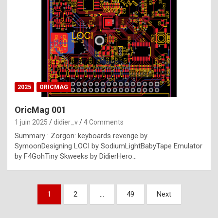
e
s
t
p
h
o
n
2025
ORICMAG
y
OricMag 001
R
1 juin 2025
didier_v
4 Comments
o
Summary : Zorgon: keyboards revenge by
l
SymoonDesigning LOCI by SodiumLightBabyTape Emulator
e
by F4GohTiny Skweeks by DidierHero…
x
a
Pagination
1
2
…
49
Next
r
des
e