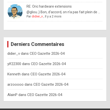
o
RE: Oric hardware extensions
w
@gliou ;) Bon, d'accord, on n'a pas fait plein de ...
Par
didier_v
,
Il y a 2 mois
o
f
t
e
Derniers Commentaires
n
didier_v
dans
CEO Gazette 2026-04
y
o
ylf22300
dans
CEO Gazette 2026-04
u
Kenneth
dans
CEO Gazette 2026-04
s
h
arzooooo
dans
CEO Gazette 2026-04
o
AlainP
dans
CEO Gazette 2026-04
u
l