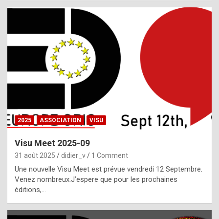
i
a
l
i
s
t
,
i
n
2025
ASSOCIATION
VISU
l
i
Visu Meet 2025-09
g
31 août 2025
didier_v
1 Comment
h
Une nouvelle Visu Meet est prévue vendredi 12 Septembre.
Venez nombreux.J’espere que pour les prochaines
t
éditions,…
o
f