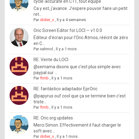
I
cycle-accurate en C11, tout équipé
Ca y est, j'avance. J'espere pouvoir faire un petit
f
ret...
y
Par
didier_v
,
Il y a 4 semaines
o
Oric Screen Editor for LOCI — v1.0.0
u
Éditeur d'écran pour l'Oric Atmos, réécrit de zéro
en C...
w
Par
xahmol
,
Il y a 1 mois
a
RE: Vente du LOCI
n
@semama disons que c'est plus simple avec
paypal sur ...
t
Par
ftmb
,
Il y a 1 mois
t
RE: fantástico adaptador EprOric
o
@papyrus ouf cool que ça se termine bien c'est
k
triste...
Par
ftmb
,
Il y a 1 mois
n
o
RE: Oric.org updates
Merci Simon. Effectivement il faut charger le
w
soft avec...
h
Par
didier_v
,
Il y a 1 mois