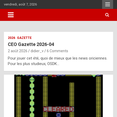
Skip
vendredi, août 7, 2026
to
content
i
2026
GAZETTE
t
CEO Gazette 2026-04
r
2 août 2026
didier_v
6 Comments
e
Pour jouer cet été, quoi de mieux que les news oriciennes.
g
Pour les plus studieux, OSDK…
u
l
a
r
l
y
d