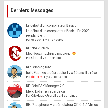
publications
9
Derniers Messages
5
%
m
Le début d'un compilateur Basic ...
Le début d'un compilateur Basic ...En 2020,
a
pendant le ...
d
Par
codeur
,
Il y a 13 heures
e
RE: NASS 2026
b
Mes deux machines passions.
Par
Gliou
,
Il y a 1 semaine
y
R
RE: OricMag 002
hello Fabrizio a déjà publié il y a 10 ans. Il a réce...
o
Par
didier_v
,
Il y a 2 semaines
l
RE: Oric DSK Manager 2.0
e
Merci Didier, je regarde ça.
x
Par
OricHappyUser
,
Il y a 4 semaines
.
RE: Phosphoric — un émulateur ORIC-1 / Atmos