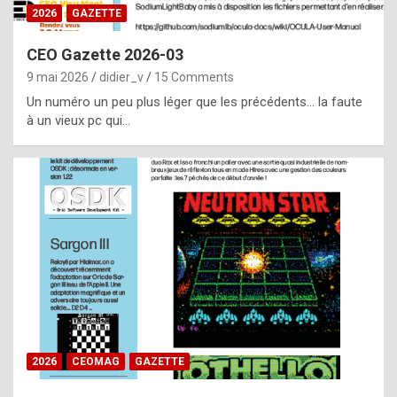
s
2026
GAZETTE
i
CEO Gazette 2026-03
d
9 mai 2026
didier_v
15 Comments
e
Un numéro un peu plus léger que les précédents… la faute
f
à un vieux pc qui…
r
o
m
m
a
y
b
e
b
2026
CEOMAG
GAZETTE
y
a