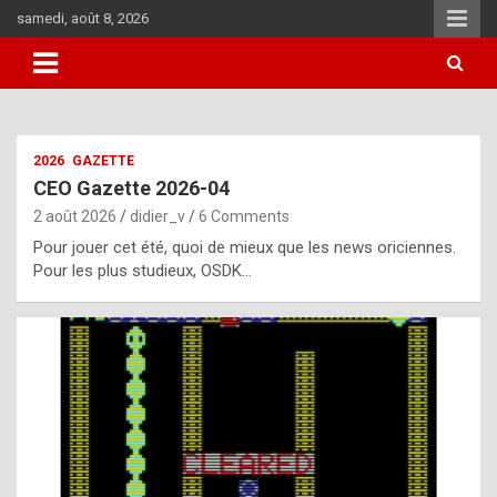
Skip
samedi, août 8, 2026
to
content
i
2026
GAZETTE
t
CEO Gazette 2026-04
r
2 août 2026
didier_v
6 Comments
e
Pour jouer cet été, quoi de mieux que les news oriciennes.
g
Pour les plus studieux, OSDK…
u
l
a
r
l
y
d