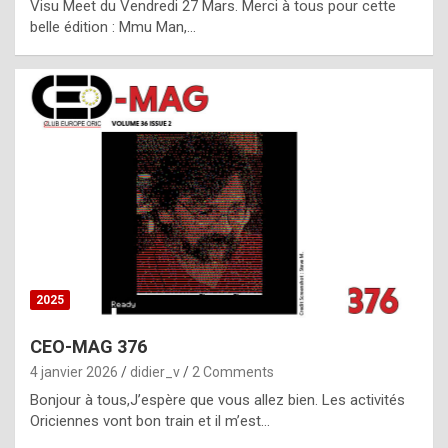
Visu Meet du Vendredi 27 Mars. Merci à tous pour cette
l
belle édition : Mmu Man,…
i
c
a
h
i
s
t
o
r
y
2025
s
CEO-MAG 376
p
4 janvier 2026
didier_v
2 Comments
e
Bonjour à tous,J’espère que vous allez bien. Les activités
c
Oriciennes vont bon train et il m’est…