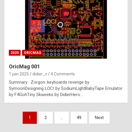
e
s
t
p
h
o
n
2025
ORICMAG
y
OricMag 001
R
1 juin 2025
didier_v
4 Comments
o
Summary : Zorgon: keyboards revenge by
l
SymoonDesigning LOCI by SodiumLightBabyTape Emulator
e
by F4GohTiny Skweeks by DidierHero…
x
a
Pagination
1
2
…
49
Next
r
des
e