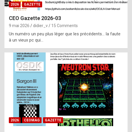
s
2026
GAZETTE
i
CEO Gazette 2026-03
d
9 mai 2026
didier_v
15 Comments
e
Un numéro un peu plus léger que les précédents… la faute
f
à un vieux pc qui…
r
o
m
m
a
y
b
e
b
2026
CEOMAG
GAZETTE
y
a