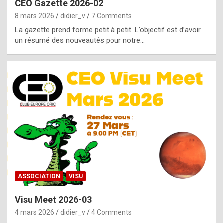
CEO Gazette 2026-02
g
8 mars 2026
didier_v
7 Comments
e
La gazette prend forme petit à petit. L’objectif est d’avoir
n
un résumé des nouveautés pour notre…
u
i
n
e
R
o
l
e
x
ASSOCIATION
VISU
r
Visu Meet 2026-03
e
4 mars 2026
didier_v
4 Comments
p