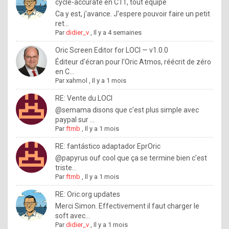
I
cycle-accurate en C11, tout équipé
Ca y est, j'avance. J'espere pouvoir faire un petit
f
ret...
y
Par
didier_v
,
Il y a 4 semaines
o
Oric Screen Editor for LOCI — v1.0.0
u
Éditeur d'écran pour l'Oric Atmos, réécrit de zéro
en C...
w
Par
xahmol
,
Il y a 1 mois
a
RE: Vente du LOCI
n
@semama disons que c'est plus simple avec
paypal sur ...
t
Par
ftmb
,
Il y a 1 mois
t
RE: fantástico adaptador EprOric
o
@papyrus ouf cool que ça se termine bien c'est
k
triste...
Par
ftmb
,
Il y a 1 mois
n
o
RE: Oric.org updates
Merci Simon. Effectivement il faut charger le
w
soft avec...
h
Par
didier_v
,
Il y a 1 mois