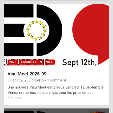
i
a
l
i
s
t
,
i
n
2025
ASSOCIATION
VISU
l
i
Visu Meet 2025-09
g
31 août 2025
didier_v
1 Comment
h
Une nouvelle Visu Meet est prévue vendredi 12 Septembre.
Venez nombreux.J’espere que pour les prochaines
t
éditions,…
o
f