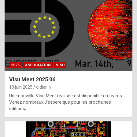
t
h
e
f
a
c
t
2025
ASSOCIATION
VISU
t
h
Visu Meet 2025 06
a
13 juin 2025
didier_v
t
Une nouvelle Visu Meet réalisée est disponible en teams.
t
Venez nombreux.J’espere que pour les prochaines
éditions,…
h
e
b