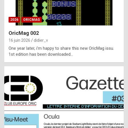
i
ff
2026
ORICMAG
i
c
OricMag 002
u
16 juin 2026
didier_v
l
One year later, i’m happy to share this new OricMag issu.
1st edition has been downloaded…
t
t
o
s
p
o
t
,
a