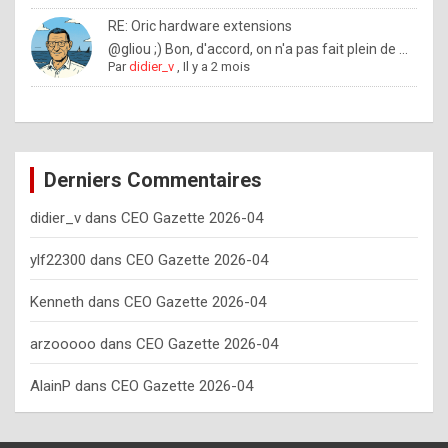
o
RE: Oric hardware extensions
w
@gliou ;) Bon, d'accord, on n'a pas fait plein de ...
Par
didier_v
,
Il y a 2 mois
o
f
t
e
Derniers Commentaires
n
didier_v
dans
CEO Gazette 2026-04
y
o
ylf22300
dans
CEO Gazette 2026-04
u
Kenneth
dans
CEO Gazette 2026-04
s
h
arzooooo
dans
CEO Gazette 2026-04
o
AlainP
dans
CEO Gazette 2026-04
u
l