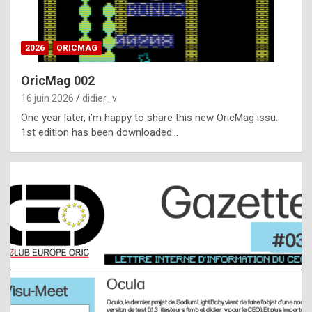
i
ff
2026
ORICMAG
i
c
OricMag 002
u
16 juin 2026
didier_v
l
One year later, i’m happy to share this new OricMag issu.
1st edition has been downloaded…
t
t
o
s
p
o
t
,
a