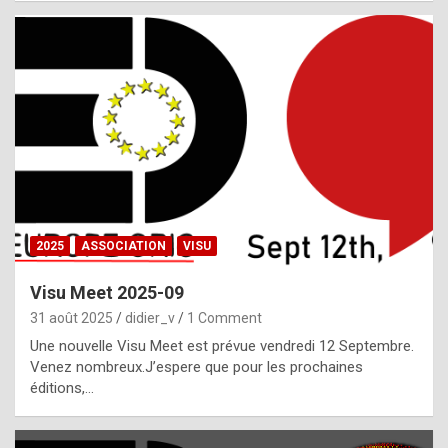
i
a
l
i
s
t
,
i
n
2025
ASSOCIATION
VISU
l
i
Visu Meet 2025-09
g
31 août 2025
didier_v
1 Comment
h
Une nouvelle Visu Meet est prévue vendredi 12 Septembre.
Venez nombreux.J’espere que pour les prochaines
t
éditions,…
o
f