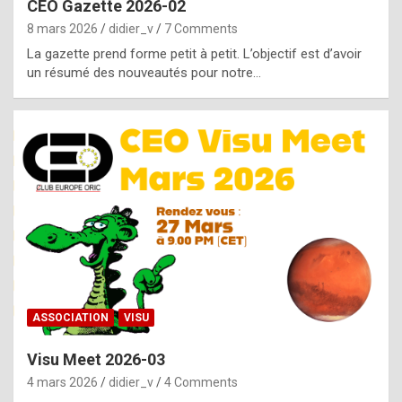
CEO Gazette 2026-02
g
8 mars 2026
didier_v
7 Comments
e
La gazette prend forme petit à petit. L’objectif est d’avoir
n
un résumé des nouveautés pour notre…
u
i
n
e
R
o
l
e
x
ASSOCIATION
VISU
r
Visu Meet 2026-03
e
4 mars 2026
didier_v
4 Comments
p