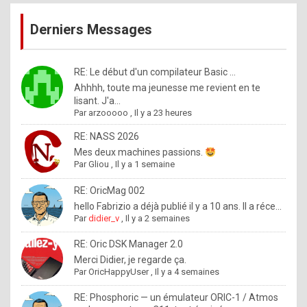
publications
9
Derniers Messages
5
%
m
RE: Le début d'un compilateur Basic ...
Ahhhh, toute ma jeunesse me revient en te
a
lisant. J'a...
d
Par
arzooooo
,
Il y a 23 heures
e
RE: NASS 2026
b
Mes deux machines passions.
Par
Gliou
,
Il y a 1 semaine
y
R
RE: OricMag 002
hello Fabrizio a déjà publié il y a 10 ans. Il a réce...
o
Par
didier_v
,
Il y a 2 semaines
l
RE: Oric DSK Manager 2.0
e
Merci Didier, je regarde ça.
x
Par
OricHappyUser
,
Il y a 4 semaines
.
RE: Phosphoric — un émulateur ORIC-1 / Atmos