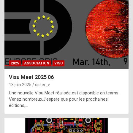
t
h
e
f
a
c
t
2025
ASSOCIATION
VISU
t
h
Visu Meet 2025 06
a
13 juin 2025
didier_v
t
Une nouvelle Visu Meet réalisée est disponible en teams.
t
Venez nombreux.J’espere que pour les prochaines
éditions,…
h
e
b