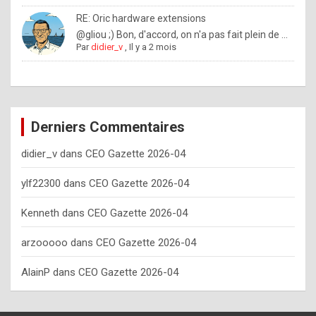
o
RE: Oric hardware extensions
w
@gliou ;) Bon, d'accord, on n'a pas fait plein de ...
Par
didier_v
,
Il y a 2 mois
o
f
t
e
Derniers Commentaires
n
didier_v
dans
CEO Gazette 2026-04
y
o
ylf22300
dans
CEO Gazette 2026-04
u
Kenneth
dans
CEO Gazette 2026-04
s
h
arzooooo
dans
CEO Gazette 2026-04
o
AlainP
dans
CEO Gazette 2026-04
u
l