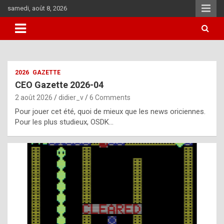
Skip
samedi, août 8, 2026
to
content
i
2026
GAZETTE
t
CEO Gazette 2026-04
r
2 août 2026
didier_v
6 Comments
e
Pour jouer cet été, quoi de mieux que les news oriciennes.
g
Pour les plus studieux, OSDK…
u
l
a
r
l
y
d