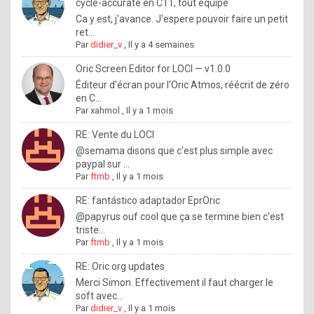
I
cycle-accurate en C11, tout équipé
Ca y est, j'avance. J'espere pouvoir faire un petit
f
ret...
y
Par
didier_v
,
Il y a 4 semaines
o
Oric Screen Editor for LOCI — v1.0.0
u
Éditeur d'écran pour l'Oric Atmos, réécrit de zéro
en C...
w
Par
xahmol
,
Il y a 1 mois
a
RE: Vente du LOCI
n
@semama disons que c'est plus simple avec
paypal sur ...
t
Par
ftmb
,
Il y a 1 mois
t
RE: fantástico adaptador EprOric
o
@papyrus ouf cool que ça se termine bien c'est
k
triste...
Par
ftmb
,
Il y a 1 mois
n
o
RE: Oric.org updates
Merci Simon. Effectivement il faut charger le
w
soft avec...
h
Par
didier_v
,
Il y a 1 mois