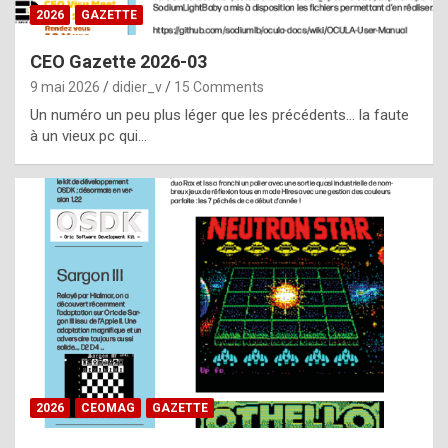
s
2026
GAZETTE
i
CEO Gazette 2026-03
d
9 mai 2026
didier_v
15 Comments
e
Un numéro un peu plus léger que les précédents… la faute
f
à un vieux pc qui…
r
o
m
m
a
y
b
e
b
2026
CEOMAG
GAZETTE
y
a