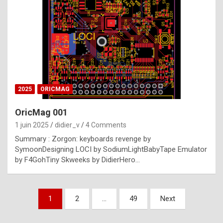
e
s
t
p
h
o
n
2025
ORICMAG
y
OricMag 001
R
1 juin 2025
didier_v
4 Comments
o
Summary : Zorgon: keyboards revenge by
l
SymoonDesigning LOCI by SodiumLightBabyTape Emulator
e
by F4GohTiny Skweeks by DidierHero…
x
a
Pagination
1
2
…
49
Next
r
des
e