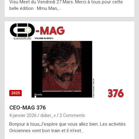
Visu Meet du Vendredi 27 Mars. Merci à tous pour cette
l
belle édition : Mmu Man,…
i
c
a
h
i
s
t
o
r
y
2025
s
CEO-MAG 376
p
4 janvier 2026
didier_v
2 Comments
e
Bonjour à tous,J’espère que vous allez bien. Les activités
c
Oriciennes vont bon train et il m’est…