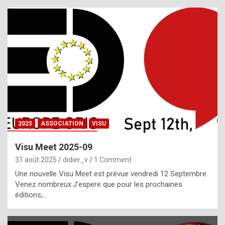
i
a
l
i
s
t
,
i
n
2025
ASSOCIATION
VISU
l
i
Visu Meet 2025-09
g
31 août 2025
didier_v
1 Comment
h
Une nouvelle Visu Meet est prévue vendredi 12 Septembre.
Venez nombreux.J’espere que pour les prochaines
t
éditions,…
o
f