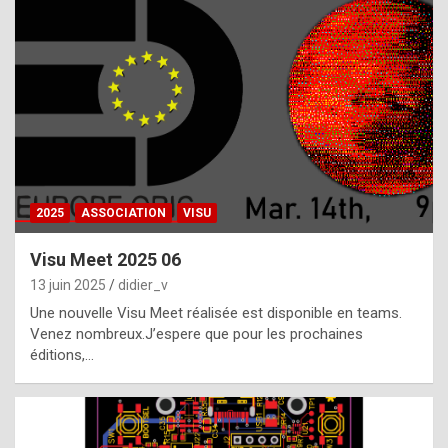
t
h
e
f
a
c
t
2025
ASSOCIATION
VISU
t
h
Visu Meet 2025 06
a
13 juin 2025
didier_v
t
Une nouvelle Visu Meet réalisée est disponible en teams.
t
Venez nombreux.J’espere que pour les prochaines
éditions,…
h
e
b