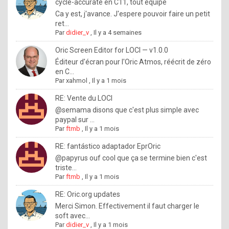
I
cycle-accurate en C11, tout équipé
Ca y est, j'avance. J'espere pouvoir faire un petit
f
ret...
y
Par
didier_v
,
Il y a 4 semaines
o
Oric Screen Editor for LOCI — v1.0.0
u
Éditeur d'écran pour l'Oric Atmos, réécrit de zéro
en C...
w
Par
xahmol
,
Il y a 1 mois
a
RE: Vente du LOCI
n
@semama disons que c'est plus simple avec
paypal sur ...
t
Par
ftmb
,
Il y a 1 mois
t
RE: fantástico adaptador EprOric
o
@papyrus ouf cool que ça se termine bien c'est
k
triste...
Par
ftmb
,
Il y a 1 mois
n
o
RE: Oric.org updates
Merci Simon. Effectivement il faut charger le
w
soft avec...
h
Par
didier_v
,
Il y a 1 mois