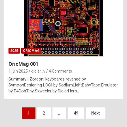
e
s
t
p
h
o
n
2025
ORICMAG
y
OricMag 001
R
1 juin 2025
didier_v
4 Comments
o
Summary : Zorgon: keyboards revenge by
l
SymoonDesigning LOCI by SodiumLightBabyTape Emulator
e
by F4GohTiny Skweeks by DidierHero…
x
a
Pagination
1
2
…
49
Next
r
des
e