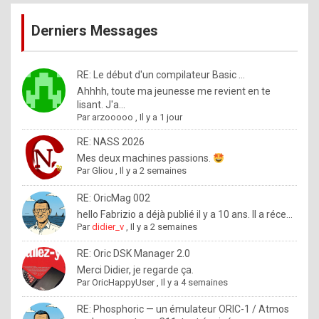
publications
9
Derniers Messages
5
%
m
RE: Le début d'un compilateur Basic ...
Ahhhh, toute ma jeunesse me revient en te
a
lisant. J'a...
d
Par
arzooooo
,
Il y a 1 jour
e
RE: NASS 2026
b
Mes deux machines passions.
Par
Gliou
,
Il y a 2 semaines
y
R
RE: OricMag 002
hello Fabrizio a déjà publié il y a 10 ans. Il a réce...
o
Par
didier_v
,
Il y a 2 semaines
l
RE: Oric DSK Manager 2.0
e
Merci Didier, je regarde ça.
x
Par
OricHappyUser
,
Il y a 4 semaines
.
RE: Phosphoric — un émulateur ORIC-1 / Atmos