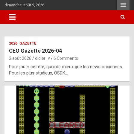
Skip
dimanche, août 9, 2026
to
content
i
2026
GAZETTE
t
CEO Gazette 2026-04
r
2 août 2026
didier_v
6 Comments
e
Pour jouer cet été, quoi de mieux que les news oriciennes.
g
Pour les plus studieux, OSDK…
u
l
a
r
l
y
d