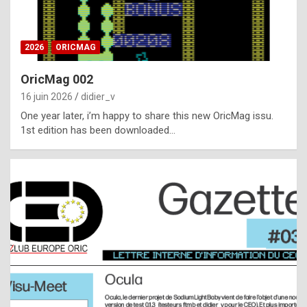
i
ff
2026
ORICMAG
i
c
OricMag 002
u
16 juin 2026
didier_v
l
One year later, i’m happy to share this new OricMag issu.
1st edition has been downloaded…
t
t
o
s
p
o
t
,
a