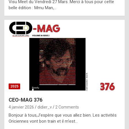
Visu Meet du Vendredi 27 Mars. Merci à tous pour cette
l
belle édition : Mmu Man,…
i
c
a
h
i
s
t
o
r
y
2025
s
CEO-MAG 376
p
4 janvier 2026
didier_v
2 Comments
e
Bonjour à tous,J’espère que vous allez bien. Les activités
c
Oriciennes vont bon train et il m’est…