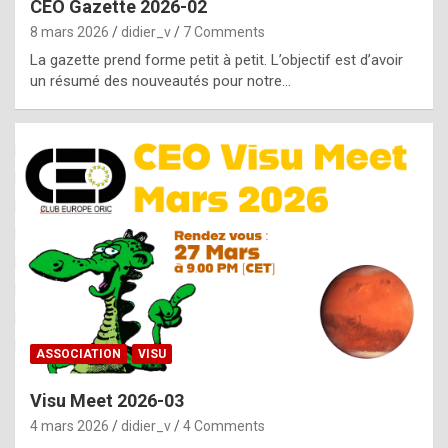
CEO Gazette 2026-02
g
8 mars 2026
didier_v
7 Comments
e
La gazette prend forme petit à petit. L’objectif est d’avoir
n
un résumé des nouveautés pour notre…
u
i
n
e
R
o
l
e
x
ASSOCIATION
VISU
r
Visu Meet 2026-03
e
4 mars 2026
didier_v
4 Comments
p