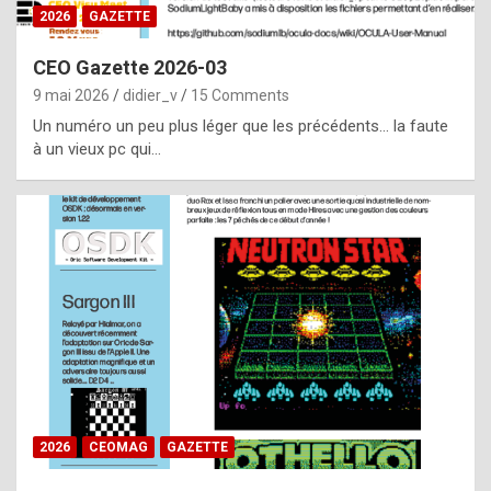
s
2026
GAZETTE
i
CEO Gazette 2026-03
d
9 mai 2026
didier_v
15 Comments
e
Un numéro un peu plus léger que les précédents… la faute
f
à un vieux pc qui…
r
o
m
m
a
y
b
e
b
2026
CEOMAG
GAZETTE
y
a