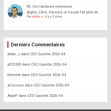
o
RE: Oric hardware extensions
w
@gliou ;) Bon, d'accord, on n'a pas fait plein de ...
Par
didier_v
,
Il y a 2 mois
o
f
t
e
Derniers Commentaires
n
didier_v
dans
CEO Gazette 2026-04
y
o
ylf22300
dans
CEO Gazette 2026-04
u
Kenneth
dans
CEO Gazette 2026-04
s
h
arzooooo
dans
CEO Gazette 2026-04
o
AlainP
dans
CEO Gazette 2026-04
u
l