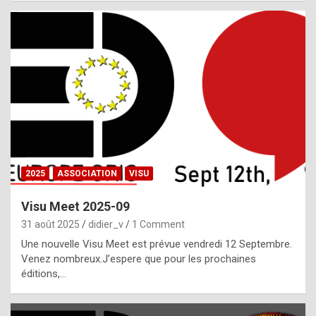
i
a
l
i
s
t
,
i
n
2025
ASSOCIATION
VISU
l
i
Visu Meet 2025-09
g
31 août 2025
didier_v
1 Comment
h
Une nouvelle Visu Meet est prévue vendredi 12 Septembre.
Venez nombreux.J’espere que pour les prochaines
t
éditions,…
o
f