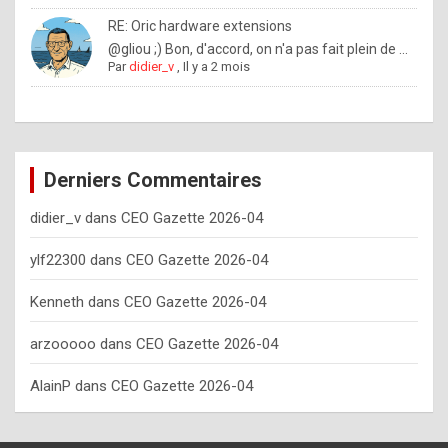
o
RE: Oric hardware extensions
w
@gliou ;) Bon, d'accord, on n'a pas fait plein de ...
Par
didier_v
,
Il y a 2 mois
o
f
t
e
Derniers Commentaires
n
didier_v
dans
CEO Gazette 2026-04
y
o
ylf22300
dans
CEO Gazette 2026-04
u
Kenneth
dans
CEO Gazette 2026-04
s
h
arzooooo
dans
CEO Gazette 2026-04
o
AlainP
dans
CEO Gazette 2026-04
u
l