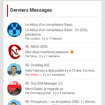
publications
9
Derniers Messages
5
%
m
Le début d'un compilateur Basic ...
Le début d'un compilateur Basic ...En 2020,
a
pendant le ...
d
Par
codeur
,
Il y a 11 heures
e
RE: NASS 2026
b
Mes deux machines passions.
Par
Gliou
,
Il y a 1 semaine
y
R
RE: OricMag 002
hello Fabrizio a déjà publié il y a 10 ans. Il a réce...
o
Par
didier_v
,
Il y a 2 semaines
l
RE: Oric DSK Manager 2.0
e
Merci Didier, je regarde ça.
x
Par
OricHappyUser
,
Il y a 4 semaines
.
RE: Phosphoric — un émulateur ORIC-1 / Atmos