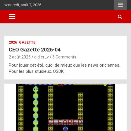
Skip
vendredi, août 7, 2026
to
content
i
2026
GAZETTE
t
CEO Gazette 2026-04
r
2 août 2026
didier_v
6 Comments
e
Pour jouer cet été, quoi de mieux que les news oriciennes.
g
Pour les plus studieux, OSDK…
u
l
a
r
l
y
d