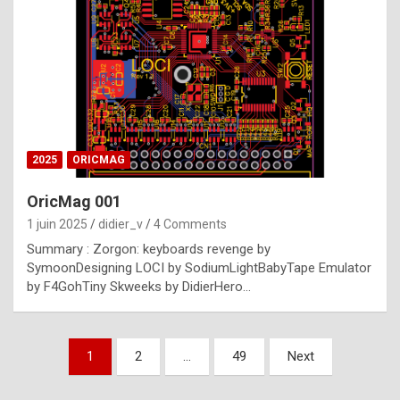
e
s
t
p
h
o
n
2025
ORICMAG
y
OricMag 001
R
1 juin 2025
didier_v
4 Comments
o
Summary : Zorgon: keyboards revenge by
l
SymoonDesigning LOCI by SodiumLightBabyTape Emulator
e
by F4GohTiny Skweeks by DidierHero…
x
a
Pagination
1
2
…
49
Next
r
des
e