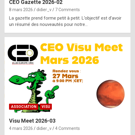
CEO Gazette 2026-02
g
8 mars 2026
didier_v
7 Comments
e
La gazette prend forme petit à petit. L’objectif est d’avoir
n
un résumé des nouveautés pour notre…
u
i
n
e
R
o
l
e
x
ASSOCIATION
VISU
r
Visu Meet 2026-03
e
4 mars 2026
didier_v
4 Comments
p