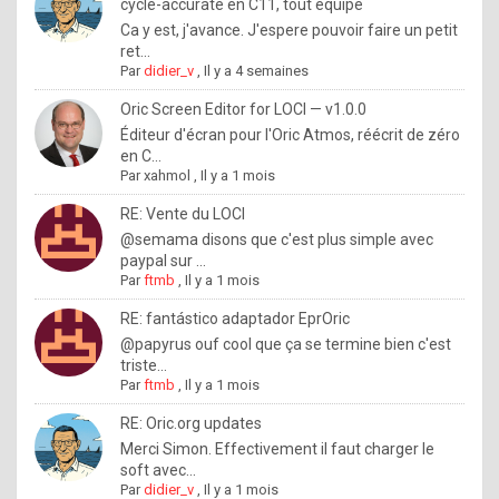
I
cycle-accurate en C11, tout équipé
Ca y est, j'avance. J'espere pouvoir faire un petit
f
ret...
y
Par
didier_v
,
Il y a 4 semaines
o
Oric Screen Editor for LOCI — v1.0.0
u
Éditeur d'écran pour l'Oric Atmos, réécrit de zéro
en C...
w
Par
xahmol
,
Il y a 1 mois
a
RE: Vente du LOCI
n
@semama disons que c'est plus simple avec
paypal sur ...
t
Par
ftmb
,
Il y a 1 mois
t
RE: fantástico adaptador EprOric
o
@papyrus ouf cool que ça se termine bien c'est
k
triste...
Par
ftmb
,
Il y a 1 mois
n
o
RE: Oric.org updates
Merci Simon. Effectivement il faut charger le
w
soft avec...
h
Par
didier_v
,
Il y a 1 mois