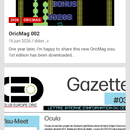
i
ff
2026
ORICMAG
i
c
OricMag 002
u
16 juin 2026
didier_v
l
One year later, i’m happy to share this new OricMag issu.
1st edition has been downloaded…
t
t
o
s
p
o
t
,
a