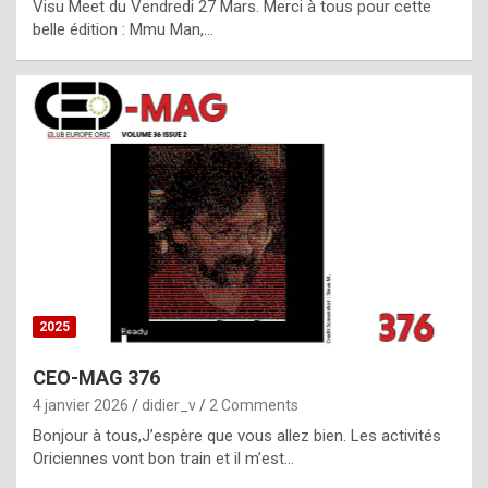
Visu Meet du Vendredi 27 Mars. Merci à tous pour cette
l
belle édition : Mmu Man,…
i
c
a
h
i
s
t
o
r
y
2025
s
CEO-MAG 376
p
4 janvier 2026
didier_v
2 Comments
e
Bonjour à tous,J’espère que vous allez bien. Les activités
c
Oriciennes vont bon train et il m’est…