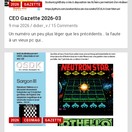
s
2026
GAZETTE
i
CEO Gazette 2026-03
d
9 mai 2026
didier_v
15 Comments
e
Un numéro un peu plus léger que les précédents… la faute
f
à un vieux pc qui…
r
o
m
m
a
y
b
e
b
2026
CEOMAG
GAZETTE
y
a