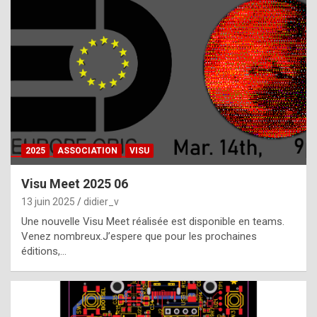
t
h
e
f
a
c
t
2025
ASSOCIATION
VISU
t
h
Visu Meet 2025 06
a
13 juin 2025
didier_v
t
Une nouvelle Visu Meet réalisée est disponible en teams.
t
Venez nombreux.J’espere que pour les prochaines
éditions,…
h
e
b