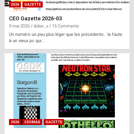
s
2026
GAZETTE
i
CEO Gazette 2026-03
d
9 mai 2026
didier_v
15 Comments
e
Un numéro un peu plus léger que les précédents… la faute
f
à un vieux pc qui…
r
o
m
m
a
y
b
e
b
2026
CEOMAG
GAZETTE
y
a