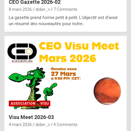
CEO Gazette 2026-02
g
8 mars 2026
didier_v
7 Comments
e
La gazette prend forme petit à petit. L’objectif est d’avoir
n
un résumé des nouveautés pour notre…
u
i
n
e
R
o
l
e
x
ASSOCIATION
VISU
r
Visu Meet 2026-03
e
4 mars 2026
didier_v
4 Comments
p