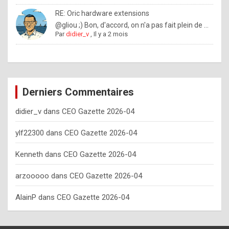
o
RE: Oric hardware extensions
w
@gliou ;) Bon, d'accord, on n'a pas fait plein de ...
Par
didier_v
,
Il y a 2 mois
o
f
t
e
Derniers Commentaires
n
didier_v
dans
CEO Gazette 2026-04
y
o
ylf22300
dans
CEO Gazette 2026-04
u
Kenneth
dans
CEO Gazette 2026-04
s
h
arzooooo
dans
CEO Gazette 2026-04
o
AlainP
dans
CEO Gazette 2026-04
u
l