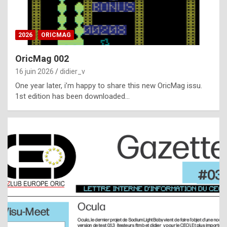
i
ff
2026
ORICMAG
i
c
OricMag 002
u
16 juin 2026
didier_v
l
One year later, i’m happy to share this new OricMag issu.
1st edition has been downloaded…
t
t
o
s
p
o
t
,
a