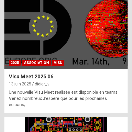
t
h
e
f
a
c
t
2025
ASSOCIATION
VISU
t
h
Visu Meet 2025 06
a
13 juin 2025
didier_v
t
Une nouvelle Visu Meet réalisée est disponible en teams.
t
Venez nombreux.J’espere que pour les prochaines
éditions,…
h
e
b