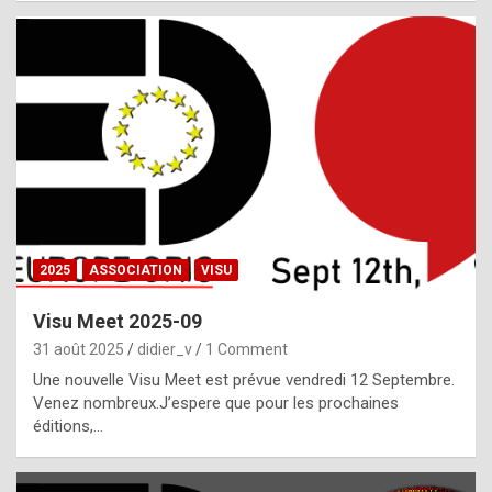
i
a
l
i
s
t
,
i
n
2025
ASSOCIATION
VISU
l
i
Visu Meet 2025-09
g
31 août 2025
didier_v
1 Comment
h
Une nouvelle Visu Meet est prévue vendredi 12 Septembre.
Venez nombreux.J’espere que pour les prochaines
t
éditions,…
o
f