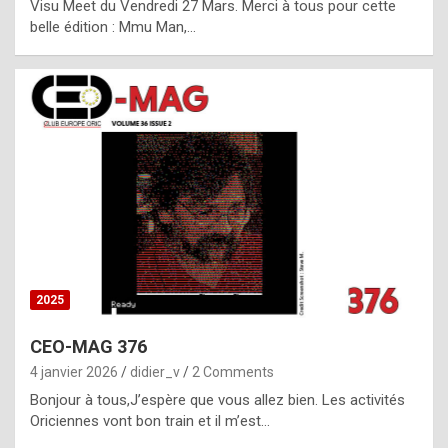
Visu Meet du Vendredi 27 Mars. Merci à tous pour cette
l
belle édition : Mmu Man,…
i
c
a
h
i
s
t
o
r
y
2025
s
CEO-MAG 376
p
4 janvier 2026
didier_v
2 Comments
e
Bonjour à tous,J’espère que vous allez bien. Les activités
c
Oriciennes vont bon train et il m’est…