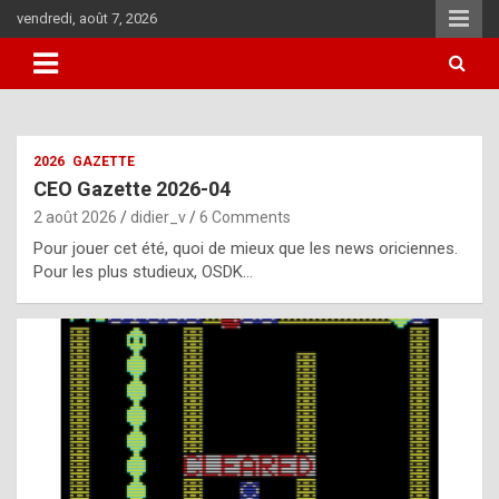
Skip
vendredi, août 7, 2026
to
content
i
2026
GAZETTE
t
CEO Gazette 2026-04
r
2 août 2026
didier_v
6 Comments
e
Pour jouer cet été, quoi de mieux que les news oriciennes.
g
Pour les plus studieux, OSDK…
u
l
a
r
l
y
d