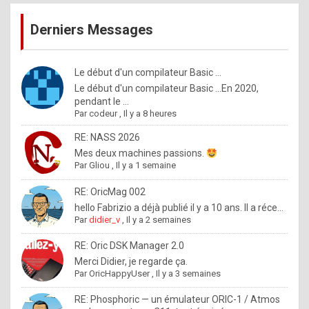
publications
9
Derniers Messages
5
%
m
Le début d'un compilateur Basic ...
Le début d'un compilateur Basic ...En 2020,
a
pendant le ...
d
Par
codeur
,
Il y a 8 heures
e
RE: NASS 2026
b
Mes deux machines passions.
Par
Gliou
,
Il y a 1 semaine
y
R
RE: OricMag 002
hello Fabrizio a déjà publié il y a 10 ans. Il a réce...
o
Par
didier_v
,
Il y a 2 semaines
l
RE: Oric DSK Manager 2.0
e
Merci Didier, je regarde ça.
x
Par
OricHappyUser
,
Il y a 3 semaines
.
RE: Phosphoric — un émulateur ORIC-1 / Atmos