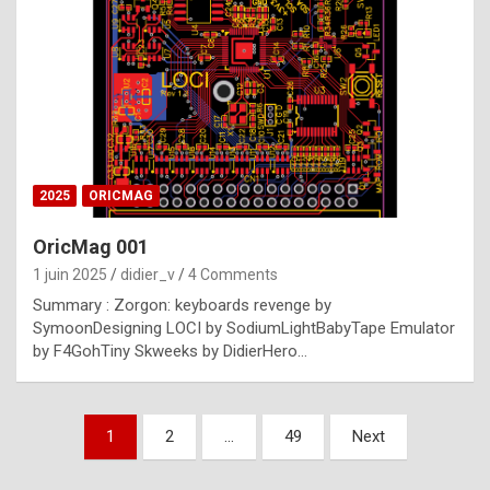
e
s
t
p
h
o
n
2025
ORICMAG
y
OricMag 001
R
1 juin 2025
didier_v
4 Comments
o
Summary : Zorgon: keyboards revenge by
l
SymoonDesigning LOCI by SodiumLightBabyTape Emulator
e
by F4GohTiny Skweeks by DidierHero…
x
a
Pagination
1
2
…
49
Next
r
des
e