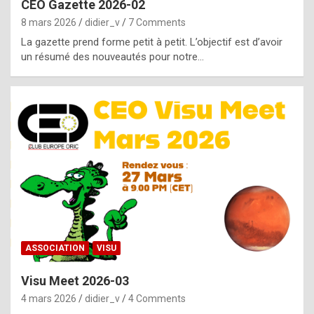
CEO Gazette 2026-02
g
8 mars 2026
didier_v
7 Comments
e
La gazette prend forme petit à petit. L’objectif est d’avoir
n
un résumé des nouveautés pour notre…
u
i
n
e
R
o
l
e
x
ASSOCIATION
VISU
r
Visu Meet 2026-03
e
4 mars 2026
didier_v
4 Comments
p