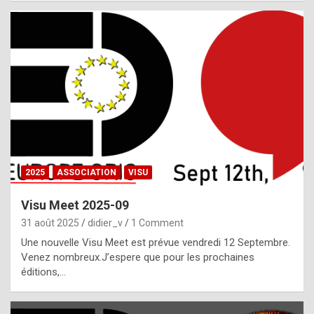
i
a
l
i
s
t
,
i
n
2025
ASSOCIATION
VISU
l
i
Visu Meet 2025-09
g
31 août 2025
didier_v
1 Comment
h
Une nouvelle Visu Meet est prévue vendredi 12 Septembre.
Venez nombreux.J’espere que pour les prochaines
t
éditions,…
o
f