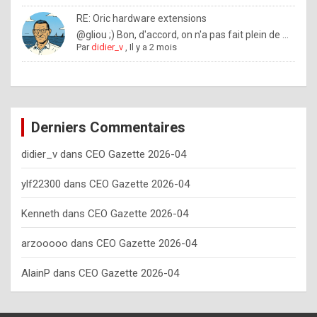
o
RE: Oric hardware extensions
w
@gliou ;) Bon, d'accord, on n'a pas fait plein de ...
Par
didier_v
,
Il y a 2 mois
o
f
t
e
Derniers Commentaires
n
didier_v
dans
CEO Gazette 2026-04
y
o
ylf22300
dans
CEO Gazette 2026-04
u
Kenneth
dans
CEO Gazette 2026-04
s
h
arzooooo
dans
CEO Gazette 2026-04
o
AlainP
dans
CEO Gazette 2026-04
u
l