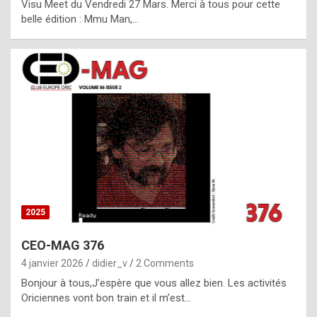
Visu Meet du Vendredi 27 Mars. Merci à tous pour cette
l
belle édition : Mmu Man,…
i
c
a
h
i
s
t
o
r
y
2025
s
CEO-MAG 376
p
4 janvier 2026
didier_v
2 Comments
e
Bonjour à tous,J’espère que vous allez bien. Les activités
c
Oriciennes vont bon train et il m’est…