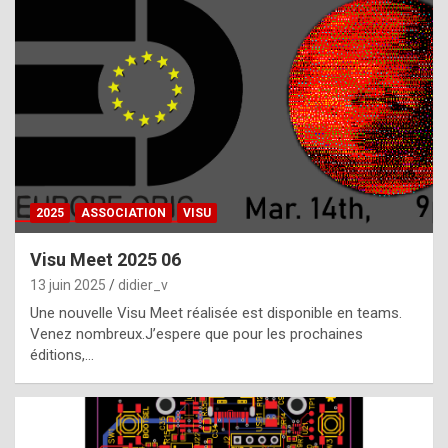
t
h
e
f
a
c
t
2025
ASSOCIATION
VISU
t
h
Visu Meet 2025 06
a
13 juin 2025
didier_v
t
Une nouvelle Visu Meet réalisée est disponible en teams.
t
Venez nombreux.J’espere que pour les prochaines
éditions,…
h
e
b