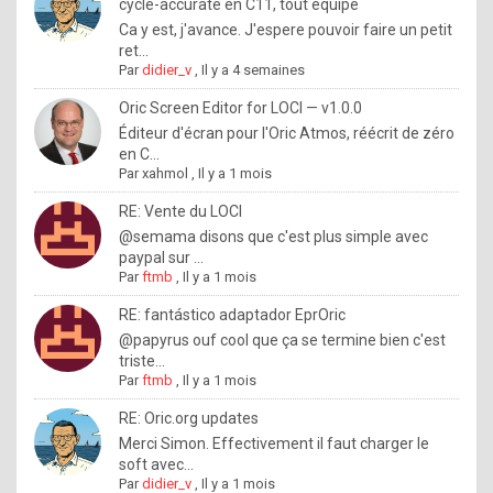
I
cycle-accurate en C11, tout équipé
Ca y est, j'avance. J'espere pouvoir faire un petit
f
ret...
y
Par
didier_v
,
Il y a 4 semaines
o
Oric Screen Editor for LOCI — v1.0.0
u
Éditeur d'écran pour l'Oric Atmos, réécrit de zéro
en C...
w
Par
xahmol
,
Il y a 1 mois
a
RE: Vente du LOCI
n
@semama disons que c'est plus simple avec
paypal sur ...
t
Par
ftmb
,
Il y a 1 mois
t
RE: fantástico adaptador EprOric
o
@papyrus ouf cool que ça se termine bien c'est
k
triste...
Par
ftmb
,
Il y a 1 mois
n
o
RE: Oric.org updates
Merci Simon. Effectivement il faut charger le
w
soft avec...
h
Par
didier_v
,
Il y a 1 mois