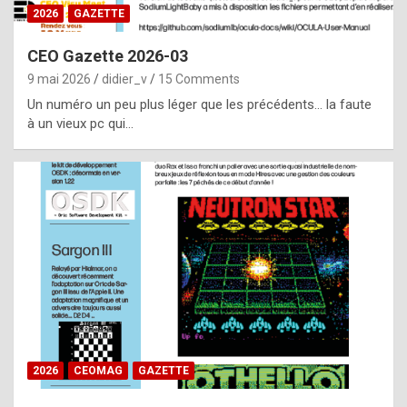
s
2026
GAZETTE
i
CEO Gazette 2026-03
d
9 mai 2026
didier_v
15 Comments
e
Un numéro un peu plus léger que les précédents… la faute
f
à un vieux pc qui…
r
o
m
m
a
y
b
e
b
2026
CEOMAG
GAZETTE
y
a