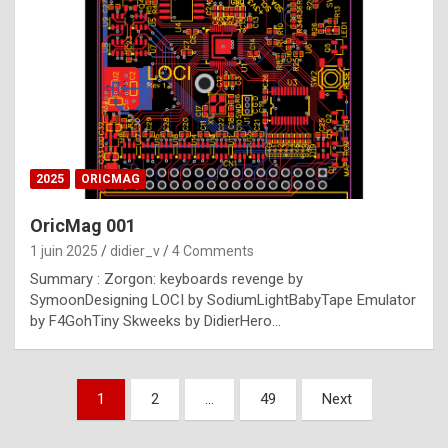
e
s
t
p
h
o
n
2025
ORICMAG
y
OricMag 001
R
1 juin 2025
didier_v
4 Comments
o
Summary : Zorgon: keyboards revenge by
l
SymoonDesigning LOCI by SodiumLightBabyTape Emulator
e
by F4GohTiny Skweeks by DidierHero…
x
a
Pagination
1
2
…
49
Next
r
des
e