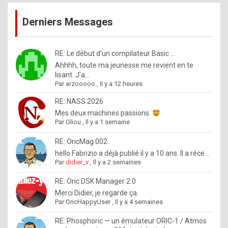
publications
9
Derniers Messages
5
%
m
RE: Le début d'un compilateur Basic ...
Ahhhh, toute ma jeunesse me revient en te
a
lisant. J'a...
d
Par
arzooooo
,
Il y a 12 heures
e
RE: NASS 2026
b
Mes deux machines passions.
Par
Gliou
,
Il y a 1 semaine
y
R
RE: OricMag 002
hello Fabrizio a déjà publié il y a 10 ans. Il a réce...
o
Par
didier_v
,
Il y a 2 semaines
l
RE: Oric DSK Manager 2.0
e
Merci Didier, je regarde ça.
x
Par
OricHappyUser
,
Il y a 4 semaines
.
RE: Phosphoric — un émulateur ORIC-1 / Atmos