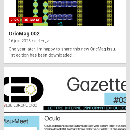
i
ff
2026
ORICMAG
i
c
OricMag 002
u
16 juin 2026
didier_v
l
One year later, i’m happy to share this new OricMag issu.
1st edition has been downloaded…
t
t
o
s
p
o
t
,
a