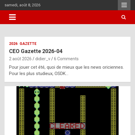
Skip
samedi, août 8, 2026
to
content
i
2026
GAZETTE
t
CEO Gazette 2026-04
r
2 août 2026
didier_v
6 Comments
e
Pour jouer cet été, quoi de mieux que les news oriciennes.
g
Pour les plus studieux, OSDK…
u
l
a
r
l
y
d