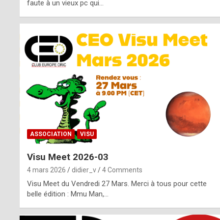
o
faute à un vieux pc qui…
s
p
o
t
,
a
s
ASSOCIATION
VISU
i
Visu Meet 2026-03
d
4 mars 2026
didier_v
4 Comments
e
Visu Meet du Vendredi 27 Mars. Merci à tous pour cette
belle édition : Mmu Man,…
f
r