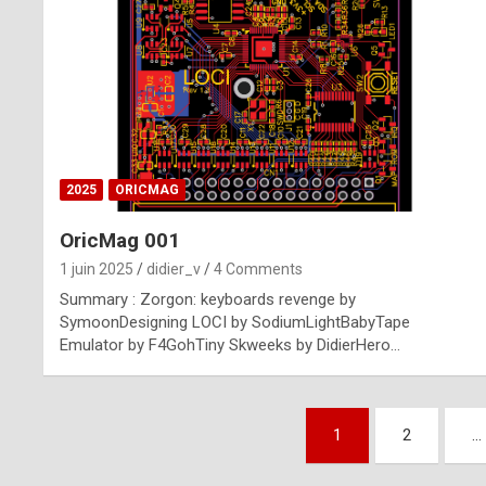
n
u
i
n
e
2025
ORICMAG
R
OricMag 001
o
1 juin 2025
didier_v
4 Comments
l
Summary : Zorgon: keyboards revenge by
e
SymoonDesigning LOCI by SodiumLightBabyTape
Emulator by F4GohTiny Skweeks by DidierHero…
x
r
Pagination
e
1
2
…
des
p