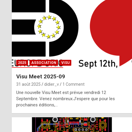
o
m
m
a
y
b
2025
ASSOCIATION
VISU
e
Visu Meet 2025-09
b
31 août 2025
didier_v
1 Comment
y
Une nouvelle Visu Meet est prévue vendredi 12
Septembre. Venez nombreux.J’espere que pour les
a
prochaines éditions,…
g
e