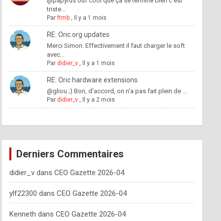
@papyrus ouf cool que ça se termine bien c'est
triste...
Par
ftmb
,
Il y a 1 mois
RE: Oric.org updates
Merci Simon. Effectivement il faut charger le soft
avec...
Par
didier_v
,
Il y a 1 mois
RE: Oric hardware extensions
@gliou ;) Bon, d'accord, on n'a pas fait plein de ...
Par
didier_v
,
Il y a 2 mois
Derniers Commentaires
didier_v
dans
CEO Gazette 2026-04
ylf22300
dans
CEO Gazette 2026-04
Kenneth
dans
CEO Gazette 2026-04