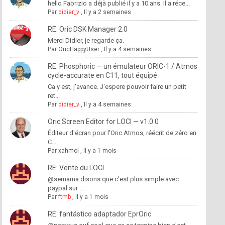
hello Fabrizio a déjà publié il y a 10 ans. Il a réce...
Par
didier_v
,
Il y a 2 semaines
RE: Oric DSK Manager 2.0
Merci Didier, je regarde ça.
Par
OricHappyUser
,
Il y a 4 semaines
RE: Phosphoric — un émulateur ORIC-1 / Atmos
cycle-accurate en C11, tout équipé
Ca y est, j'avance. J'espere pouvoir faire un petit
ret...
Par
didier_v
,
Il y a 4 semaines
Oric Screen Editor for LOCI — v1.0.0
Éditeur d'écran pour l'Oric Atmos, réécrit de zéro en
C...
Par
xahmol
,
Il y a 1 mois
RE: Vente du LOCI
@semama disons que c'est plus simple avec
paypal sur ...
Par
ftmb
,
Il y a 1 mois
RE: fantástico adaptador EprOric