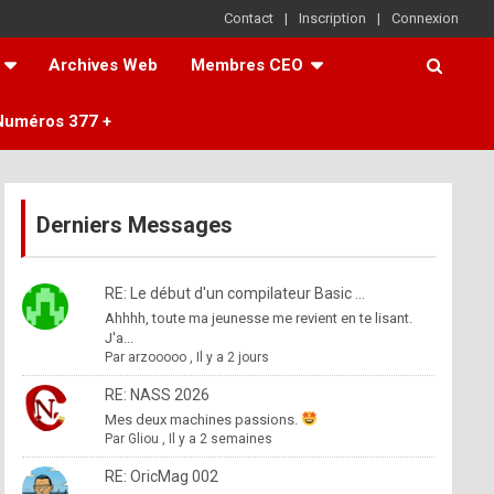
Contact
Inscription
Connexion
Archives Web
Membres CEO
Numéros 377 +
Derniers Messages
RE: Le début d'un compilateur Basic ...
Ahhhh, toute ma jeunesse me revient en te lisant.
J'a...
Par
arzooooo
,
Il y a 2 jours
RE: NASS 2026
Mes deux machines passions.
Par
Gliou
,
Il y a 2 semaines
RE: OricMag 002