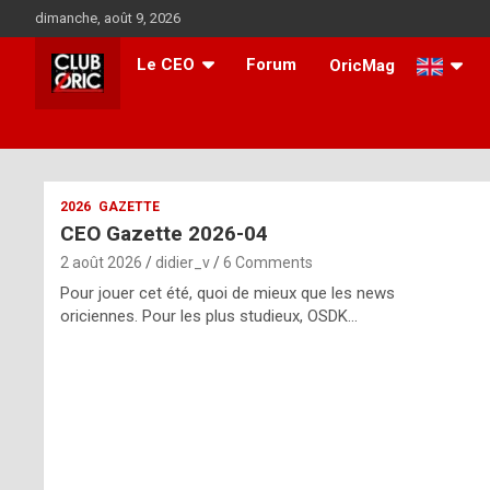
Skip
dimanche, août 9, 2026
to
content
Le CEO
Forum
OricMag
i
2026
GAZETTE
CEO Gazette 2026-04
t
2 août 2026
didier_v
6 Comments
r
Pour jouer cet été, quoi de mieux que les news
e
oriciennes. Pour les plus studieux, OSDK…
g
u
l
a