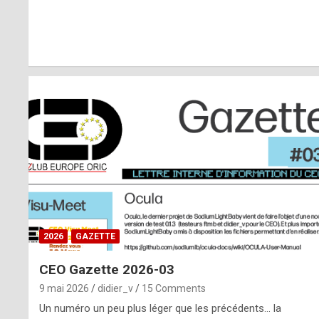
r
l
y
d
i
ff
i
c
u
2026
GAZETTE
l
CEO Gazette 2026-03
t
9 mai 2026
didier_v
15 Comments
t
Un numéro un peu plus léger que les précédents… la