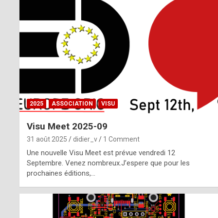
o
m
m
a
y
b
2025
ASSOCIATION
VISU
e
Visu Meet 2025-09
b
31 août 2025
didier_v
1 Comment
y
Une nouvelle Visu Meet est prévue vendredi 12
Septembre. Venez nombreux.J’espere que pour les
a
prochaines éditions,…
g
e