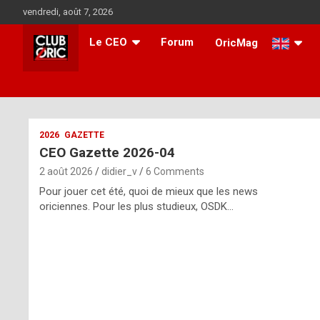
Skip
vendredi, août 7, 2026
to
content
Le CEO
Forum
OricMag
i
2026
GAZETTE
CEO Gazette 2026-04
t
2 août 2026
didier_v
6 Comments
r
Pour jouer cet été, quoi de mieux que les news
e
oriciennes. Pour les plus studieux, OSDK…
g
u
l
a