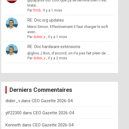
@papyrus ouf cool que ça se termine bien c'est
triste...
Par
ftmb
,
Il y a 1 mois
RE: Oric.org updates
Merci Simon. Effectivement il faut charger le soft
avec...
Par
didier_v
,
Il y a 1 mois
RE: Oric hardware extensions
@gliou ;) Bon, d'accord, on n'a pas fait plein de ...
Par
didier_v
,
Il y a 2 mois
Derniers Commentaires
didier_v
dans
CEO Gazette 2026-04
ylf22300
dans
CEO Gazette 2026-04
Kenneth
dans
CEO Gazette 2026-04