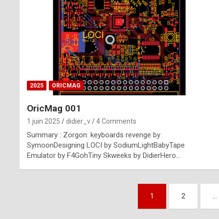
n
u
i
n
e
2025
ORICMAG
R
OricMag 001
o
1 juin 2025
didier_v
4 Comments
l
Summary : Zorgon: keyboards revenge by
e
SymoonDesigning LOCI by SodiumLightBabyTape
Emulator by F4GohTiny Skweeks by DidierHero…
x
r
Pagination
e
1
2
…
des
p