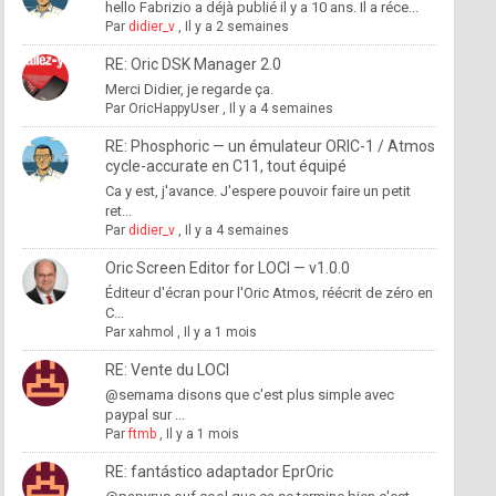
hello Fabrizio a déjà publié il y a 10 ans. Il a réce...
Par
didier_v
,
Il y a 2 semaines
RE: Oric DSK Manager 2.0
Merci Didier, je regarde ça.
Par
OricHappyUser
,
Il y a 4 semaines
RE: Phosphoric — un émulateur ORIC-1 / Atmos
cycle-accurate en C11, tout équipé
Ca y est, j'avance. J'espere pouvoir faire un petit
ret...
Par
didier_v
,
Il y a 4 semaines
Oric Screen Editor for LOCI — v1.0.0
Éditeur d'écran pour l'Oric Atmos, réécrit de zéro en
C...
Par
xahmol
,
Il y a 1 mois
RE: Vente du LOCI
@semama disons que c'est plus simple avec
paypal sur ...
Par
ftmb
,
Il y a 1 mois
RE: fantástico adaptador EprOric