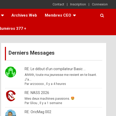
Contact
Inscription
Connexion
Archives Web
Membres CEO
Numéros 377 +
Derniers Messages
RE: Le début d'un compilateur Basic ...
Ahhhh, toute ma jeunesse me revient en te lisant.
J'a...
Par
arzooooo
,
Il y a 4 heures
RE: NASS 2026
Mes deux machines passions.
Par
Gliou
,
Il y a 1 semaine
RE: OricMag 002