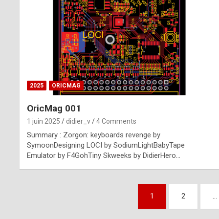
n
u
i
n
e
2025
ORICMAG
R
OricMag 001
o
1 juin 2025
didier_v
4 Comments
l
Summary : Zorgon: keyboards revenge by
e
SymoonDesigning LOCI by SodiumLightBabyTape
Emulator by F4GohTiny Skweeks by DidierHero…
x
r
Pagination
e
1
2
…
des
p