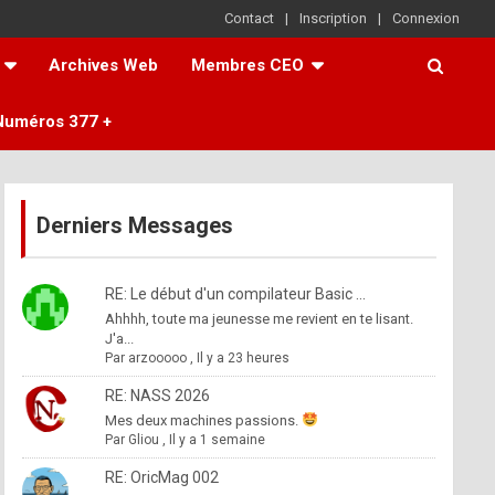
Contact
Inscription
Connexion
Archives Web
Membres CEO
Numéros 377 +
Derniers Messages
RE: Le début d'un compilateur Basic ...
Ahhhh, toute ma jeunesse me revient en te lisant.
J'a...
Par
arzooooo
,
Il y a 23 heures
RE: NASS 2026
Mes deux machines passions.
Par
Gliou
,
Il y a 1 semaine
RE: OricMag 002