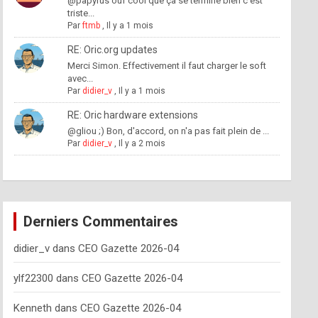
@papyrus ouf cool que ça se termine bien c'est
triste...
Par
ftmb
,
Il y a 1 mois
RE: Oric.org updates
Merci Simon. Effectivement il faut charger le soft
avec...
Par
didier_v
,
Il y a 1 mois
RE: Oric hardware extensions
@gliou ;) Bon, d'accord, on n'a pas fait plein de ...
Par
didier_v
,
Il y a 2 mois
Derniers Commentaires
didier_v
dans
CEO Gazette 2026-04
ylf22300
dans
CEO Gazette 2026-04
Kenneth
dans
CEO Gazette 2026-04