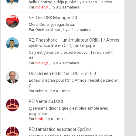
hello Fabrizio a déjà publié il y a 10 ans. Il a réce...
Par
didier_v
,
Il y a 2 semaines
RE: Oric DSK Manager 2.0
Merci Didier, je regarde ça.
Par
OricHappyUser
,
Il y a 4 semaines
RE: Phosphoric — un émulateur ORIC-1 / Atmos
cycle-accurate en C11, tout équipé
Ca y est, j'avance. J'espere pouvoir faire un petit
ret...
Par
didier_v
,
Il y a 4 semaines
Oric Screen Editor for LOCI — v1.0.0
Éditeur d'écran pour l'Oric Atmos, réécrit de zéro en
C...
Par
xahmol
,
Il y a 1 mois
RE: Vente du LOCI
@semama disons que c'est plus simple avec
paypal sur ...
Par
ftmb
,
Il y a 1 mois
RE: fantástico adaptador EprOric