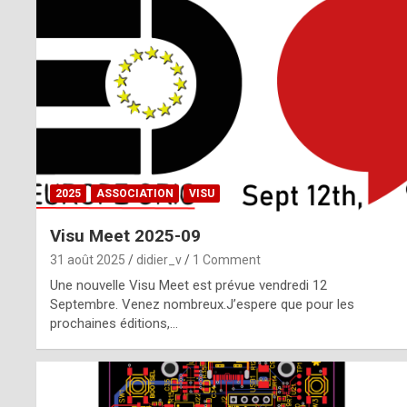
o
m
m
a
y
b
2025
ASSOCIATION
VISU
e
Visu Meet 2025-09
b
31 août 2025
didier_v
1 Comment
y
Une nouvelle Visu Meet est prévue vendredi 12
Septembre. Venez nombreux.J’espere que pour les
a
prochaines éditions,…
g
e