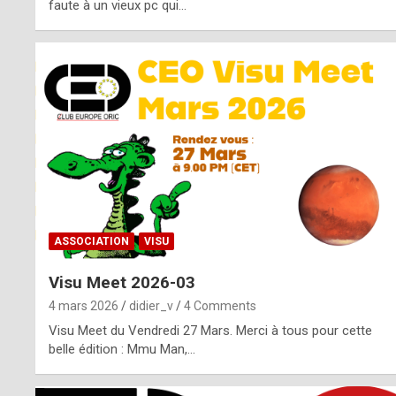
o
faute à un vieux pc qui…
s
p
o
t
,
a
s
ASSOCIATION
VISU
i
Visu Meet 2026-03
d
4 mars 2026
didier_v
4 Comments
e
Visu Meet du Vendredi 27 Mars. Merci à tous pour cette
belle édition : Mmu Man,…
f
r