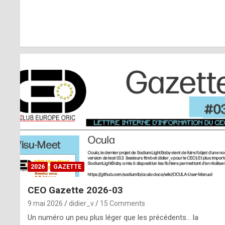
r
l
y
d
i
ff
i
c
u
2026
GAZETTE
l
CEO Gazette 2026-03
t
9 mai 2026
didier_v
15 Comments
t
Un numéro un peu plus léger que les précédents… la