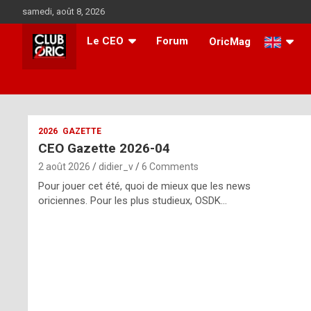
Skip
samedi, août 8, 2026
to
content
Le CEO
Forum
OricMag
i
2026
GAZETTE
CEO Gazette 2026-04
t
2 août 2026
didier_v
6 Comments
r
Pour jouer cet été, quoi de mieux que les news
e
oriciennes. Pour les plus studieux, OSDK…
g
u
l
a