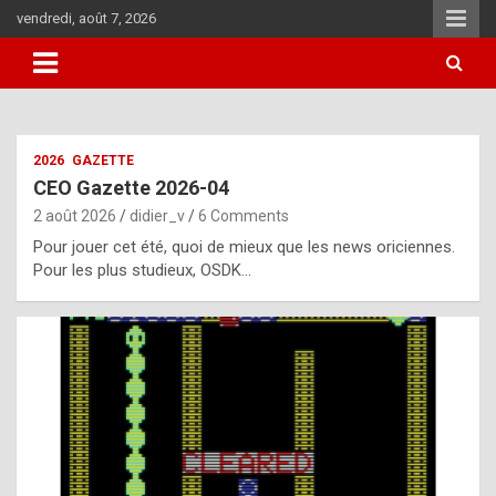
Skip
vendredi, août 7, 2026
to
content
i
2026
GAZETTE
t
CEO Gazette 2026-04
r
2 août 2026
didier_v
6 Comments
e
Pour jouer cet été, quoi de mieux que les news oriciennes.
g
Pour les plus studieux, OSDK…
u
l
a
r
l
y
d