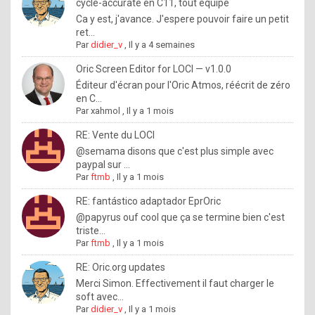
I
cycle-accurate en C11, tout équipé
Ca y est, j'avance. J'espere pouvoir faire un petit
f
ret...
y
Par
didier_v
,
Il y a 4 semaines
o
Oric Screen Editor for LOCI — v1.0.0
u
Éditeur d'écran pour l'Oric Atmos, réécrit de zéro
en C...
w
Par
xahmol
,
Il y a 1 mois
a
RE: Vente du LOCI
n
@semama disons que c'est plus simple avec
paypal sur ...
t
Par
ftmb
,
Il y a 1 mois
t
RE: fantástico adaptador EprOric
o
@papyrus ouf cool que ça se termine bien c'est
k
triste...
Par
ftmb
,
Il y a 1 mois
n
o
RE: Oric.org updates
Merci Simon. Effectivement il faut charger le
w
soft avec...
h
Par
didier_v
,
Il y a 1 mois