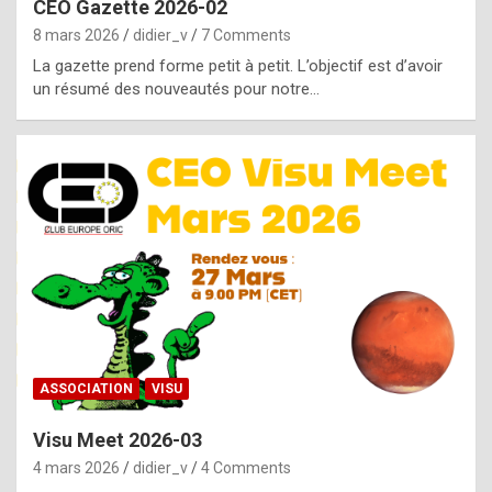
CEO Gazette 2026-02
g
8 mars 2026
didier_v
7 Comments
e
La gazette prend forme petit à petit. L’objectif est d’avoir
n
un résumé des nouveautés pour notre…
u
i
n
e
R
o
l
e
x
ASSOCIATION
VISU
r
Visu Meet 2026-03
e
4 mars 2026
didier_v
4 Comments
p