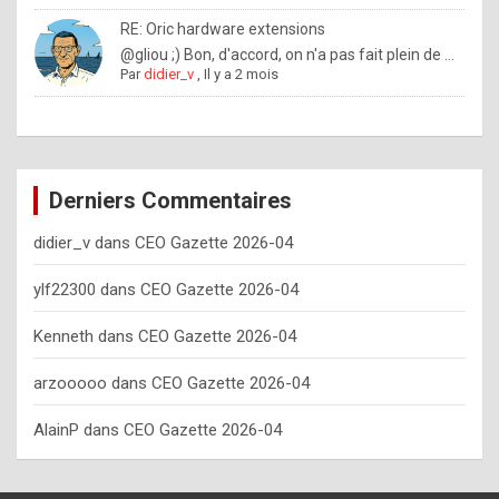
o
RE: Oric hardware extensions
w
@gliou ;) Bon, d'accord, on n'a pas fait plein de ...
Par
didier_v
,
Il y a 2 mois
o
f
t
e
Derniers Commentaires
n
didier_v
dans
CEO Gazette 2026-04
y
o
ylf22300
dans
CEO Gazette 2026-04
u
Kenneth
dans
CEO Gazette 2026-04
s
h
arzooooo
dans
CEO Gazette 2026-04
o
AlainP
dans
CEO Gazette 2026-04
u
l