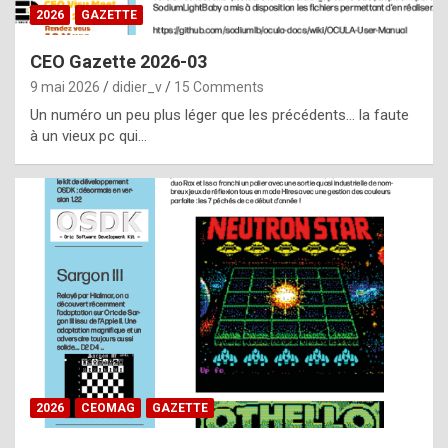
s
2026
GAZETTE
i
CEO Gazette 2026-03
d
9 mai 2026
didier_v
15 Comments
e
Un numéro un peu plus léger que les précédents… la faute
f
à un vieux pc qui…
r
o
m
m
a
y
b
e
b
2026
CEOMAG
GAZETTE
y
a