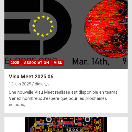
t
h
e
f
a
c
t
2025
ASSOCIATION
VISU
t
h
Visu Meet 2025 06
a
13 juin 2025
didier_v
t
Une nouvelle Visu Meet réalisée est disponible en teams.
t
Venez nombreux.J’espere que pour les prochaines
éditions,…
h
e
b