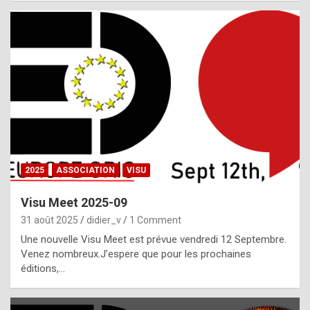
i
a
l
i
s
t
,
i
n
2025
ASSOCIATION
VISU
l
i
Visu Meet 2025-09
g
31 août 2025
didier_v
1 Comment
h
Une nouvelle Visu Meet est prévue vendredi 12 Septembre.
Venez nombreux.J’espere que pour les prochaines
t
éditions,…
o
f