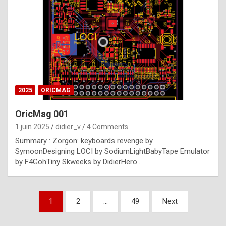
e
s
t
p
h
o
n
2025
ORICMAG
y
OricMag 001
R
1 juin 2025
didier_v
4 Comments
o
Summary : Zorgon: keyboards revenge by
l
SymoonDesigning LOCI by SodiumLightBabyTape Emulator
e
by F4GohTiny Skweeks by DidierHero…
x
a
Pagination
1
2
…
49
Next
r
des
e