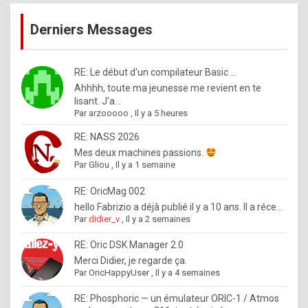
publications
9
Derniers Messages
5
%
m
RE: Le début d'un compilateur Basic ...
Ahhhh, toute ma jeunesse me revient en te
a
lisant. J'a...
d
Par
arzooooo
,
Il y a 5 heures
e
RE: NASS 2026
b
Mes deux machines passions.
Par
Gliou
,
Il y a 1 semaine
y
R
RE: OricMag 002
hello Fabrizio a déjà publié il y a 10 ans. Il a réce...
o
Par
didier_v
,
Il y a 2 semaines
l
RE: Oric DSK Manager 2.0
e
Merci Didier, je regarde ça.
x
Par
OricHappyUser
,
Il y a 4 semaines
.
RE: Phosphoric — un émulateur ORIC-1 / Atmos