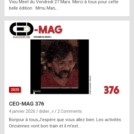
Visu Meet du Vendredi 27 Mars. Merci à tous pour cette
l
belle édition : Mmu Man,…
i
c
a
h
i
s
t
o
r
y
2025
s
CEO-MAG 376
p
4 janvier 2026
didier_v
2 Comments
e
Bonjour à tous,J’espère que vous allez bien. Les activités
c
Oriciennes vont bon train et il m’est…