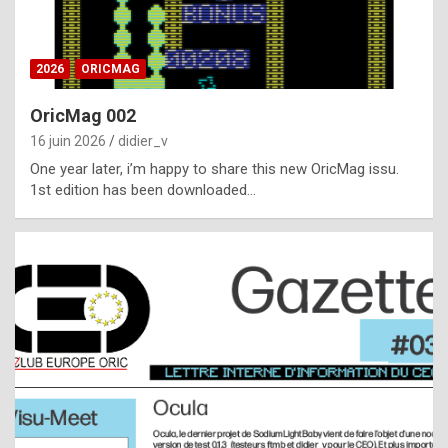
i
ff
2026
ORICMAG
i
c
OricMag 002
u
16 juin 2026
didier_v
l
One year later, i’m happy to share this new OricMag issu.
1st edition has been downloaded…
t
t
o
s
p
o
t
,
a