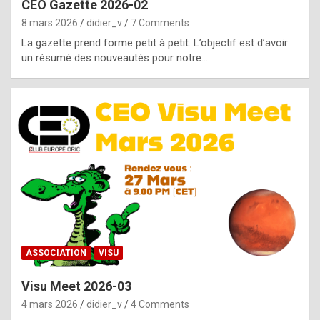
CEO Gazette 2026-02
g
8 mars 2026
didier_v
7 Comments
e
La gazette prend forme petit à petit. L’objectif est d’avoir
n
un résumé des nouveautés pour notre…
u
i
n
e
R
o
l
e
x
ASSOCIATION
VISU
r
Visu Meet 2026-03
e
4 mars 2026
didier_v
4 Comments
p