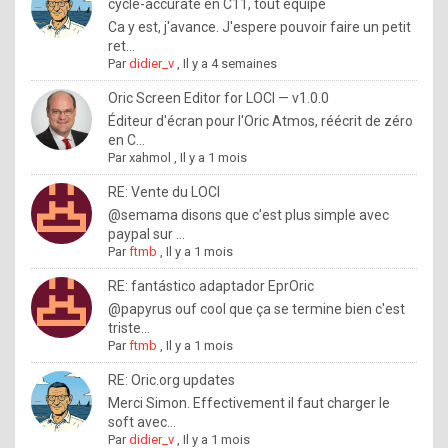
I
cycle-accurate en C11, tout équipé
Ca y est, j'avance. J'espere pouvoir faire un petit
f
ret...
y
Par
didier_v
,
Il y a 4 semaines
o
Oric Screen Editor for LOCI — v1.0.0
u
Éditeur d'écran pour l'Oric Atmos, réécrit de zéro
en C...
w
Par
xahmol
,
Il y a 1 mois
a
RE: Vente du LOCI
n
@semama disons que c'est plus simple avec
paypal sur ...
t
Par
ftmb
,
Il y a 1 mois
t
RE: fantástico adaptador EprOric
o
@papyrus ouf cool que ça se termine bien c'est
k
triste...
Par
ftmb
,
Il y a 1 mois
n
o
RE: Oric.org updates
Merci Simon. Effectivement il faut charger le
w
soft avec...
h
Par
didier_v
,
Il y a 1 mois