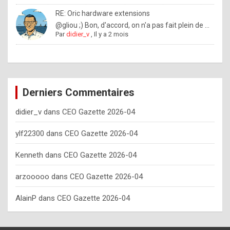
o
RE: Oric hardware extensions
w
@gliou ;) Bon, d'accord, on n'a pas fait plein de ...
Par
didier_v
,
Il y a 2 mois
o
f
t
e
Derniers Commentaires
n
didier_v
dans
CEO Gazette 2026-04
y
o
ylf22300
dans
CEO Gazette 2026-04
u
Kenneth
dans
CEO Gazette 2026-04
s
h
arzooooo
dans
CEO Gazette 2026-04
o
AlainP
dans
CEO Gazette 2026-04
u
l