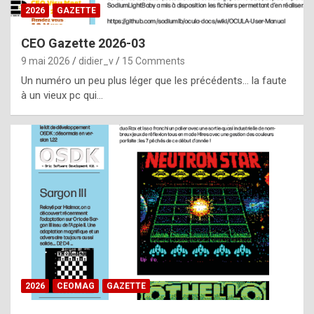
s
2026
GAZETTE
i
CEO Gazette 2026-03
d
9 mai 2026
didier_v
15 Comments
e
Un numéro un peu plus léger que les précédents… la faute
f
à un vieux pc qui…
r
o
m
m
a
y
b
e
b
2026
CEOMAG
GAZETTE
y
a