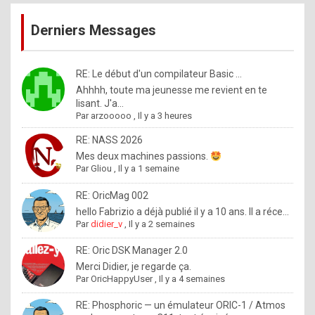
publications
9
Derniers Messages
5
%
m
RE: Le début d'un compilateur Basic ...
Ahhhh, toute ma jeunesse me revient en te
a
lisant. J'a...
d
Par
arzooooo
,
Il y a 3 heures
e
RE: NASS 2026
b
Mes deux machines passions.
Par
Gliou
,
Il y a 1 semaine
y
R
RE: OricMag 002
hello Fabrizio a déjà publié il y a 10 ans. Il a réce...
o
Par
didier_v
,
Il y a 2 semaines
l
RE: Oric DSK Manager 2.0
e
Merci Didier, je regarde ça.
x
Par
OricHappyUser
,
Il y a 4 semaines
.
RE: Phosphoric — un émulateur ORIC-1 / Atmos