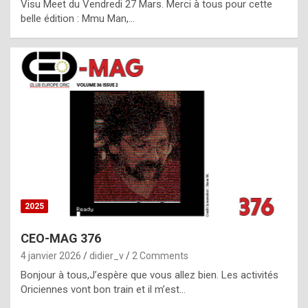
Visu Meet du Vendredi 27 Mars. Merci à tous pour cette
l
belle édition : Mmu Man,…
i
c
a
h
i
s
t
o
r
y
2025
s
CEO-MAG 376
p
4 janvier 2026
didier_v
2 Comments
e
Bonjour à tous,J’espère que vous allez bien. Les activités
c
Oriciennes vont bon train et il m’est…