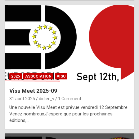
i
a
l
i
s
t
,
i
n
2025
ASSOCIATION
VISU
l
i
Visu Meet 2025-09
g
31 août 2025
didier_v
1 Comment
h
Une nouvelle Visu Meet est prévue vendredi 12 Septembre.
Venez nombreux.J’espere que pour les prochaines
t
éditions,…
o
f