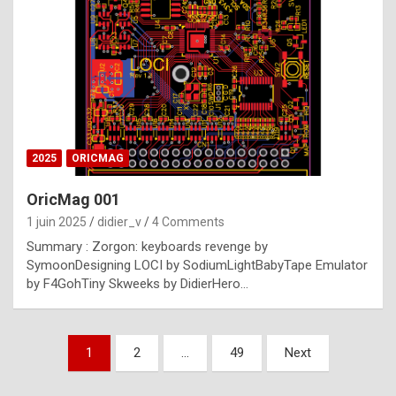
e
s
t
p
h
o
n
2025
ORICMAG
y
OricMag 001
R
1 juin 2025
didier_v
4 Comments
o
Summary : Zorgon: keyboards revenge by
l
SymoonDesigning LOCI by SodiumLightBabyTape Emulator
e
by F4GohTiny Skweeks by DidierHero…
x
a
Pagination
1
2
…
49
Next
r
des
e