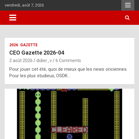
Skip
vendredi, août 7, 2026
to
content
i
2026
GAZETTE
t
CEO Gazette 2026-04
r
2 août 2026
didier_v
6 Comments
e
Pour jouer cet été, quoi de mieux que les news oriciennes.
g
Pour les plus studieux, OSDK…
u
l
a
r
l
y
d