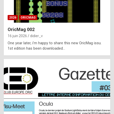
i
ff
2026
ORICMAG
i
c
OricMag 002
u
16 juin 2026
didier_v
l
One year later, i’m happy to share this new OricMag issu.
1st edition has been downloaded…
t
t
o
s
p
o
t
,
a