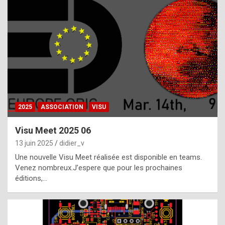
t
h
e
f
a
c
t
2025
ASSOCIATION
VISU
t
h
Visu Meet 2025 06
a
13 juin 2025
didier_v
t
Une nouvelle Visu Meet réalisée est disponible en teams.
t
Venez nombreux.J’espere que pour les prochaines
éditions,…
h
e
b