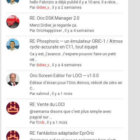
hello Fabrizio a déjà publié il y a 10 ans. Il a réce...
Par
didier_v
,
Il y a 2 semaines
RE: Oric DSK Manager 2.0
Merci Didier, je regarde ça.
Par
OricHappyUser
,
Il y a 4 semaines
RE: Phosphoric — un émulateur ORIC-1 / Atmos
cycle-accurate en C11, tout équipé
Ca y est, j'avance. J'espere pouvoir faire un petit
ret...
Par
didier_v
,
Il y a 4 semaines
Oric Screen Editor for LOCI — v1.0.0
Éditeur d'écran pour l'Oric Atmos, réécrit de zéro en
C...
Par
xahmol
,
Il y a 1 mois
RE: Vente du LOCI
@semama disons que c'est plus simple avec
paypal sur ...
Par
ftmb
,
Il y a 1 mois
RE: fantástico adaptador EprOric