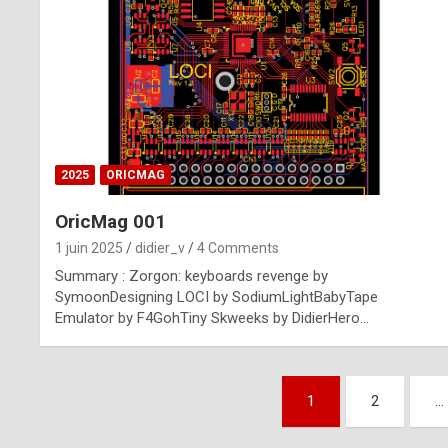
n
u
i
n
e
2025
ORICMAG
R
OricMag 001
o
1 juin 2025
didier_v
4 Comments
l
Summary : Zorgon: keyboards revenge by
e
SymoonDesigning LOCI by SodiumLightBabyTape
Emulator by F4GohTiny Skweeks by DidierHero…
x
r
Pagination
e
1
2
…
des
p