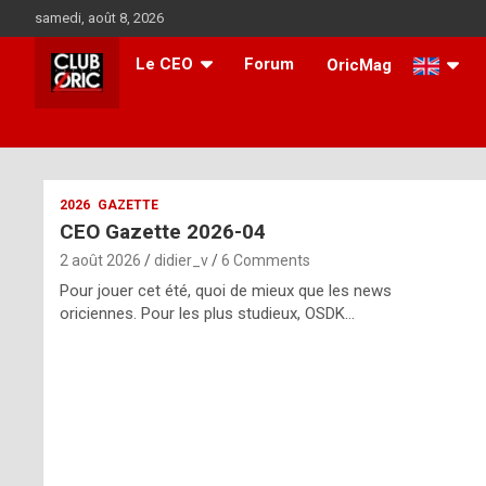
Skip
samedi, août 8, 2026
to
content
Le CEO
Forum
OricMag
i
2026
GAZETTE
CEO Gazette 2026-04
t
2 août 2026
didier_v
6 Comments
r
Pour jouer cet été, quoi de mieux que les news
e
oriciennes. Pour les plus studieux, OSDK…
g
u
l
a