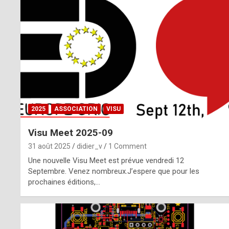
o
m
m
a
y
b
2025
ASSOCIATION
VISU
e
Visu Meet 2025-09
b
31 août 2025
didier_v
1 Comment
y
Une nouvelle Visu Meet est prévue vendredi 12
Septembre. Venez nombreux.J’espere que pour les
a
prochaines éditions,…
g
e