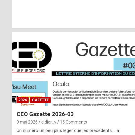
r
l
y
d
i
ff
i
c
u
2026
GAZETTE
l
CEO Gazette 2026-03
t
9 mai 2026
didier_v
15 Comments
t
Un numéro un peu plus léger que les précédents… la