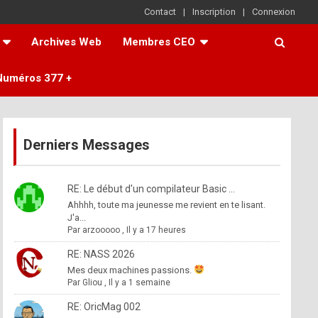
Contact
Inscription
Connexion
Archives Web
Membres CEO
Numéros 377 +
Derniers Messages
RE: Le début d'un compilateur Basic ...
Ahhhh, toute ma jeunesse me revient en te lisant.
J'a...
Par
arzooooo
,
Il y a 17 heures
RE: NASS 2026
Mes deux machines passions.
Par
Gliou
,
Il y a 1 semaine
RE: OricMag 002