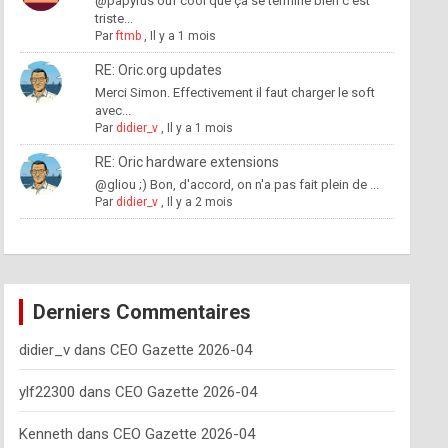
@papyrus ouf cool que ça se termine bien c'est
triste...
Par
ftmb
,
Il y a 1 mois
RE: Oric.org updates
Merci Simon. Effectivement il faut charger le soft
avec...
Par
didier_v
,
Il y a 1 mois
RE: Oric hardware extensions
@gliou ;) Bon, d'accord, on n'a pas fait plein de ...
Par
didier_v
,
Il y a 2 mois
Derniers Commentaires
didier_v
dans
CEO Gazette 2026-04
ylf22300
dans
CEO Gazette 2026-04
Kenneth
dans
CEO Gazette 2026-04