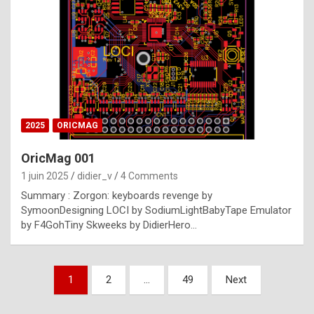
e
s
t
p
h
o
n
2025
ORICMAG
y
OricMag 001
R
1 juin 2025
didier_v
4 Comments
o
Summary : Zorgon: keyboards revenge by
l
SymoonDesigning LOCI by SodiumLightBabyTape Emulator
e
by F4GohTiny Skweeks by DidierHero…
x
a
Pagination
1
2
…
49
Next
r
des
e