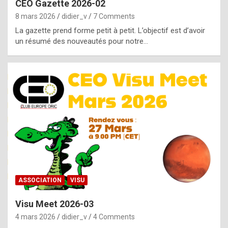
CEO Gazette 2026-02
g
8 mars 2026
didier_v
7 Comments
e
La gazette prend forme petit à petit. L’objectif est d’avoir
n
un résumé des nouveautés pour notre…
u
i
n
e
R
o
l
e
x
ASSOCIATION
VISU
r
Visu Meet 2026-03
e
4 mars 2026
didier_v
4 Comments
p