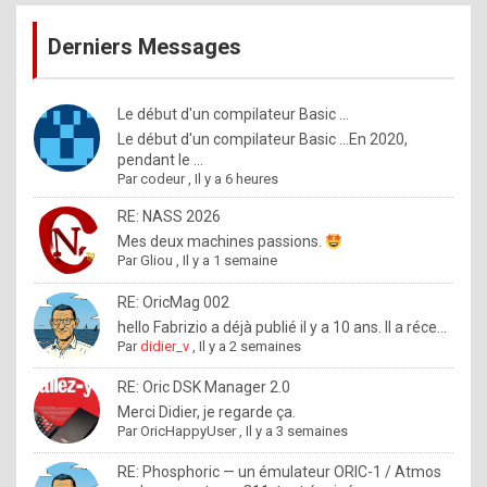
publications
9
Derniers Messages
5
%
m
Le début d'un compilateur Basic ...
Le début d'un compilateur Basic ...En 2020,
a
pendant le ...
d
Par
codeur
,
Il y a 6 heures
e
RE: NASS 2026
b
Mes deux machines passions.
Par
Gliou
,
Il y a 1 semaine
y
R
RE: OricMag 002
hello Fabrizio a déjà publié il y a 10 ans. Il a réce...
o
Par
didier_v
,
Il y a 2 semaines
l
RE: Oric DSK Manager 2.0
e
Merci Didier, je regarde ça.
x
Par
OricHappyUser
,
Il y a 3 semaines
.
RE: Phosphoric — un émulateur ORIC-1 / Atmos