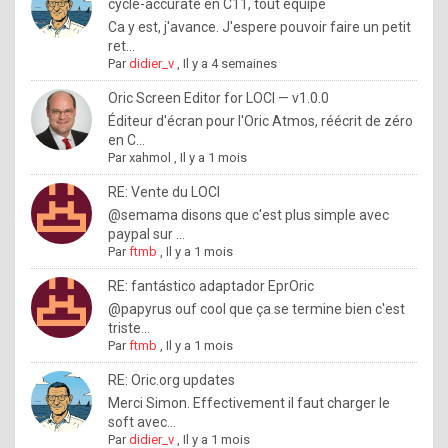
I
cycle-accurate en C11, tout équipé
Ca y est, j'avance. J'espere pouvoir faire un petit
f
ret...
y
Par
didier_v
,
Il y a 4 semaines
o
Oric Screen Editor for LOCI — v1.0.0
u
Éditeur d'écran pour l'Oric Atmos, réécrit de zéro
en C...
w
Par
xahmol
,
Il y a 1 mois
a
RE: Vente du LOCI
n
@semama disons que c'est plus simple avec
paypal sur ...
t
Par
ftmb
,
Il y a 1 mois
t
RE: fantástico adaptador EprOric
o
@papyrus ouf cool que ça se termine bien c'est
k
triste...
Par
ftmb
,
Il y a 1 mois
n
o
RE: Oric.org updates
Merci Simon. Effectivement il faut charger le
w
soft avec...
h
Par
didier_v
,
Il y a 1 mois