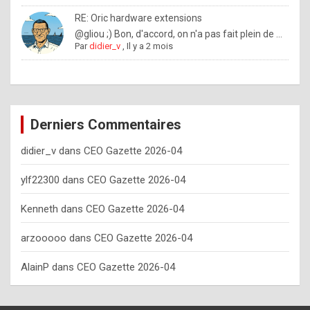
o
RE: Oric hardware extensions
w
@gliou ;) Bon, d'accord, on n'a pas fait plein de ...
Par
didier_v
,
Il y a 2 mois
o
f
t
e
Derniers Commentaires
n
didier_v
dans
CEO Gazette 2026-04
y
o
ylf22300
dans
CEO Gazette 2026-04
u
Kenneth
dans
CEO Gazette 2026-04
s
h
arzooooo
dans
CEO Gazette 2026-04
o
AlainP
dans
CEO Gazette 2026-04
u
l