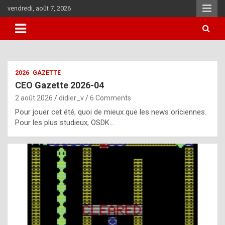
Skip
vendredi, août 7, 2026
to
content
i
2026
GAZETTE
t
CEO Gazette 2026-04
r
2 août 2026
didier_v
6 Comments
e
Pour jouer cet été, quoi de mieux que les news oriciennes.
g
Pour les plus studieux, OSDK…
u
l
a
r
l
y
d