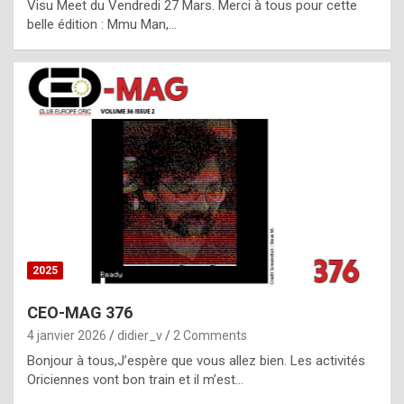
Visu Meet du Vendredi 27 Mars. Merci à tous pour cette
l
belle édition : Mmu Man,…
i
c
a
h
i
s
t
o
r
y
2025
s
CEO-MAG 376
p
4 janvier 2026
didier_v
2 Comments
e
Bonjour à tous,J’espère que vous allez bien. Les activités
c
Oriciennes vont bon train et il m’est…