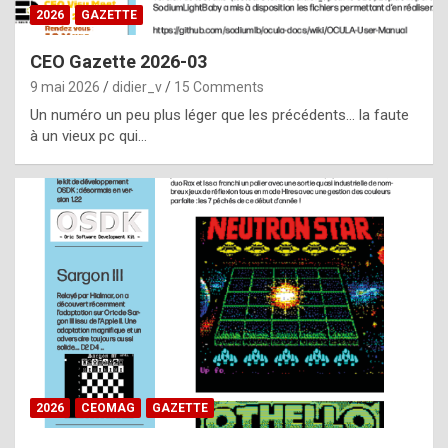
s
2026
GAZETTE
i
CEO Gazette 2026-03
d
9 mai 2026
didier_v
15 Comments
e
Un numéro un peu plus léger que les précédents… la faute
f
à un vieux pc qui…
r
o
m
m
a
y
b
e
b
2026
CEOMAG
GAZETTE
y
a