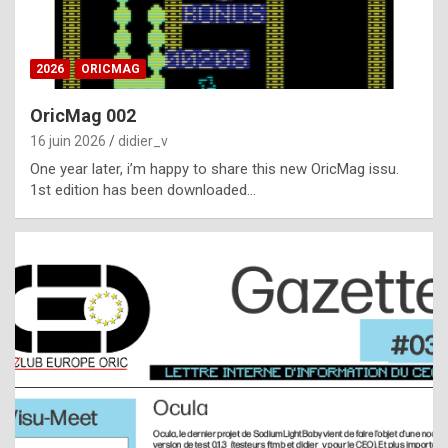
i
ff
2026
ORICMAG
i
c
OricMag 002
u
16 juin 2026
didier_v
l
One year later, i’m happy to share this new OricMag issu.
1st edition has been downloaded…
t
t
o
s
p
o
t
,
a