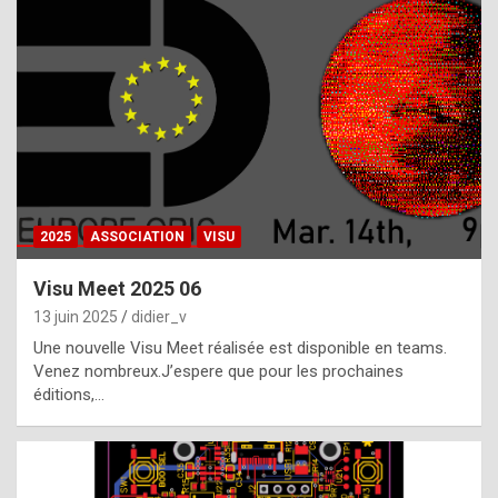
t
h
e
f
a
c
t
2025
ASSOCIATION
VISU
t
h
Visu Meet 2025 06
a
13 juin 2025
didier_v
t
Une nouvelle Visu Meet réalisée est disponible en teams.
t
Venez nombreux.J’espere que pour les prochaines
éditions,…
h
e
b