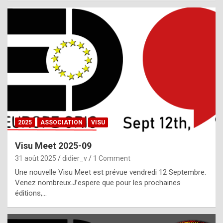
i
a
l
i
s
t
,
i
n
2025
ASSOCIATION
VISU
l
i
Visu Meet 2025-09
g
31 août 2025
didier_v
1 Comment
h
Une nouvelle Visu Meet est prévue vendredi 12 Septembre.
Venez nombreux.J’espere que pour les prochaines
t
éditions,…
o
f