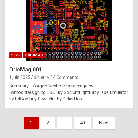
e
s
t
p
h
o
n
2025
ORICMAG
y
OricMag 001
R
1 juin 2025
didier_v
4 Comments
o
Summary : Zorgon: keyboards revenge by
l
SymoonDesigning LOCI by SodiumLightBabyTape Emulator
e
by F4GohTiny Skweeks by DidierHero…
x
a
Pagination
1
2
…
49
Next
r
des
e