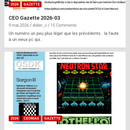
s
2026
GAZETTE
i
CEO Gazette 2026-03
d
9 mai 2026
didier_v
15 Comments
e
Un numéro un peu plus léger que les précédents… la faute
f
à un vieux pc qui…
r
o
m
m
a
y
b
e
b
2026
CEOMAG
GAZETTE
y
a