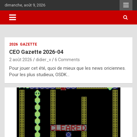
Skip
dimanche, août 9, 2026
to
content
i
2026
GAZETTE
t
CEO Gazette 2026-04
r
2 août 2026
didier_v
6 Comments
e
Pour jouer cet été, quoi de mieux que les news oriciennes.
g
Pour les plus studieux, OSDK…
u
l
a
r
l
y
d