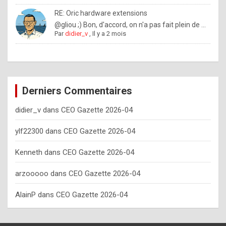
o
RE: Oric hardware extensions
w
@gliou ;) Bon, d'accord, on n'a pas fait plein de ...
Par
didier_v
,
Il y a 2 mois
o
f
t
e
Derniers Commentaires
n
didier_v
dans
CEO Gazette 2026-04
y
o
ylf22300
dans
CEO Gazette 2026-04
u
Kenneth
dans
CEO Gazette 2026-04
s
h
arzooooo
dans
CEO Gazette 2026-04
o
AlainP
dans
CEO Gazette 2026-04
u
l