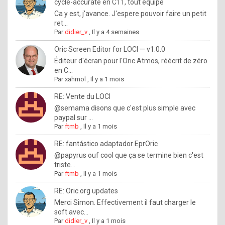
I
cycle-accurate en C11, tout équipé
Ca y est, j'avance. J'espere pouvoir faire un petit
f
ret...
y
Par
didier_v
,
Il y a 4 semaines
o
Oric Screen Editor for LOCI — v1.0.0
u
Éditeur d'écran pour l'Oric Atmos, réécrit de zéro
en C...
w
Par
xahmol
,
Il y a 1 mois
a
RE: Vente du LOCI
n
@semama disons que c'est plus simple avec
paypal sur ...
t
Par
ftmb
,
Il y a 1 mois
t
RE: fantástico adaptador EprOric
o
@papyrus ouf cool que ça se termine bien c'est
k
triste...
Par
ftmb
,
Il y a 1 mois
n
o
RE: Oric.org updates
Merci Simon. Effectivement il faut charger le
w
soft avec...
h
Par
didier_v
,
Il y a 1 mois