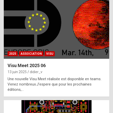
t
h
e
f
a
c
t
2025
ASSOCIATION
VISU
t
h
Visu Meet 2025 06
a
13 juin 2025
didier_v
t
Une nouvelle Visu Meet réalisée est disponible en teams.
t
Venez nombreux.J’espere que pour les prochaines
éditions,…
h
e
b