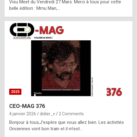
Visu Meet du Vendredi 27 Mars. Merci à tous pour cette
l
belle édition : Mmu Man,…
i
c
a
h
i
s
t
o
r
y
2025
s
CEO-MAG 376
p
4 janvier 2026
didier_v
2 Comments
e
Bonjour à tous,J’espère que vous allez bien. Les activités
c
Oriciennes vont bon train et il m’est…