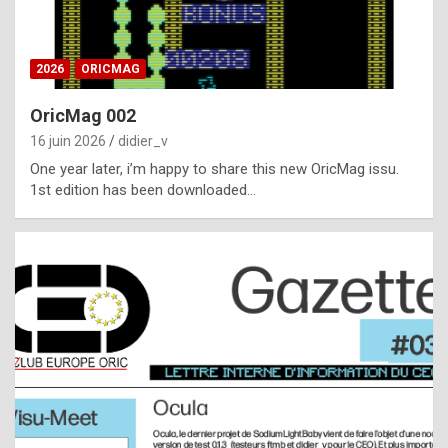
i
ff
2026
ORICMAG
i
c
OricMag 002
u
16 juin 2026
didier_v
l
One year later, i’m happy to share this new OricMag issu.
1st edition has been downloaded…
t
t
o
s
p
o
t
,
a