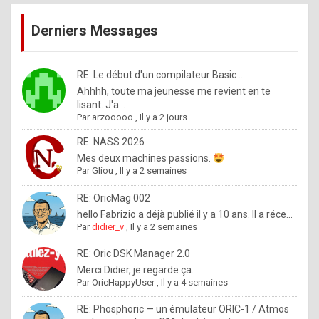
publications
9
Derniers Messages
5
%
m
RE: Le début d'un compilateur Basic ...
Ahhhh, toute ma jeunesse me revient en te
a
lisant. J'a...
d
Par
arzooooo
,
Il y a 2 jours
e
RE: NASS 2026
b
Mes deux machines passions.
Par
Gliou
,
Il y a 2 semaines
y
R
RE: OricMag 002
hello Fabrizio a déjà publié il y a 10 ans. Il a réce...
o
Par
didier_v
,
Il y a 2 semaines
l
RE: Oric DSK Manager 2.0
e
Merci Didier, je regarde ça.
x
Par
OricHappyUser
,
Il y a 4 semaines
.
RE: Phosphoric — un émulateur ORIC-1 / Atmos