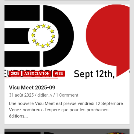
i
a
l
i
s
t
,
i
n
2025
ASSOCIATION
VISU
l
i
Visu Meet 2025-09
g
31 août 2025
didier_v
1 Comment
h
Une nouvelle Visu Meet est prévue vendredi 12 Septembre.
Venez nombreux.J’espere que pour les prochaines
t
éditions,…
o
f