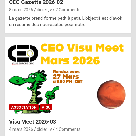
CEO Gazette 2026-02
g
8 mars 2026
didier_v
7 Comments
e
La gazette prend forme petit à petit. L’objectif est d’avoir
n
un résumé des nouveautés pour notre…
u
i
n
e
R
o
l
e
x
ASSOCIATION
VISU
r
Visu Meet 2026-03
e
4 mars 2026
didier_v
4 Comments
p