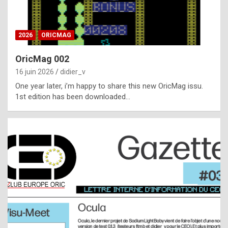
i
ff
2026
ORICMAG
i
c
OricMag 002
u
16 juin 2026
didier_v
l
One year later, i’m happy to share this new OricMag issu.
1st edition has been downloaded…
t
t
o
s
p
o
t
,
a