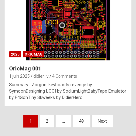
e
s
t
p
h
o
n
2025
ORICMAG
y
OricMag 001
R
1 juin 2025
didier_v
4 Comments
o
Summary : Zorgon: keyboards revenge by
l
SymoonDesigning LOCI by SodiumLightBabyTape Emulator
e
by F4GohTiny Skweeks by DidierHero…
x
a
Pagination
1
2
…
49
Next
r
des
e