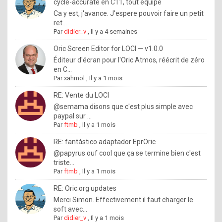
I
cycle-accurate en C11, tout équipé
Ca y est, j'avance. J'espere pouvoir faire un petit
f
ret...
y
Par
didier_v
,
Il y a 4 semaines
o
Oric Screen Editor for LOCI — v1.0.0
u
Éditeur d'écran pour l'Oric Atmos, réécrit de zéro
en C...
w
Par
xahmol
,
Il y a 1 mois
a
RE: Vente du LOCI
n
@semama disons que c'est plus simple avec
paypal sur ...
t
Par
ftmb
,
Il y a 1 mois
t
RE: fantástico adaptador EprOric
o
@papyrus ouf cool que ça se termine bien c'est
k
triste...
Par
ftmb
,
Il y a 1 mois
n
o
RE: Oric.org updates
Merci Simon. Effectivement il faut charger le
w
soft avec...
h
Par
didier_v
,
Il y a 1 mois