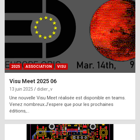
t
h
e
f
a
c
t
2025
ASSOCIATION
VISU
t
h
Visu Meet 2025 06
a
13 juin 2025
didier_v
t
Une nouvelle Visu Meet réalisée est disponible en teams.
t
Venez nombreux.J’espere que pour les prochaines
éditions,…
h
e
b