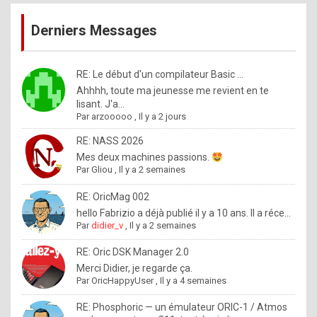
publications
9
Derniers Messages
5
%
m
RE: Le début d'un compilateur Basic ...
Ahhhh, toute ma jeunesse me revient en te
a
lisant. J'a...
d
Par
arzooooo
,
Il y a 2 jours
e
RE: NASS 2026
b
Mes deux machines passions.
Par
Gliou
,
Il y a 2 semaines
y
R
RE: OricMag 002
hello Fabrizio a déjà publié il y a 10 ans. Il a réce...
o
Par
didier_v
,
Il y a 2 semaines
l
RE: Oric DSK Manager 2.0
e
Merci Didier, je regarde ça.
x
Par
OricHappyUser
,
Il y a 4 semaines
.
RE: Phosphoric — un émulateur ORIC-1 / Atmos