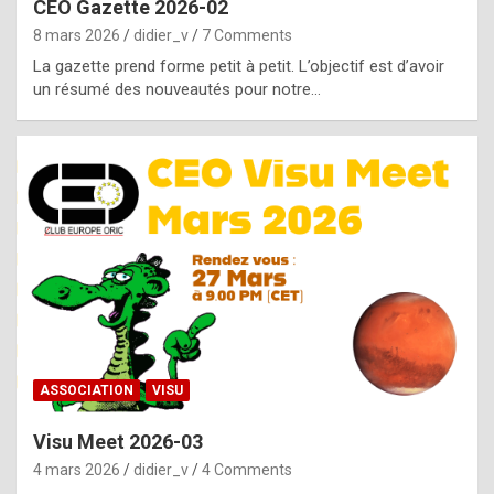
CEO Gazette 2026-02
g
8 mars 2026
didier_v
7 Comments
e
La gazette prend forme petit à petit. L’objectif est d’avoir
n
un résumé des nouveautés pour notre…
u
i
n
e
R
o
l
e
x
ASSOCIATION
VISU
r
Visu Meet 2026-03
e
4 mars 2026
didier_v
4 Comments
p