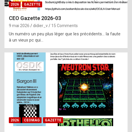
s
2026
GAZETTE
i
CEO Gazette 2026-03
d
9 mai 2026
didier_v
15 Comments
e
Un numéro un peu plus léger que les précédents… la faute
f
à un vieux pc qui…
r
o
m
m
a
y
b
e
b
2026
CEOMAG
GAZETTE
y
a