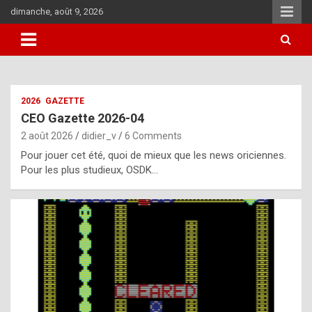
Skip
dimanche, août 9, 2026
to
content
i
2026
GAZETTE
t
CEO Gazette 2026-04
r
2 août 2026
didier_v
6 Comments
e
Pour jouer cet été, quoi de mieux que les news oriciennes.
g
Pour les plus studieux, OSDK…
u
l
a
r
l
y
d