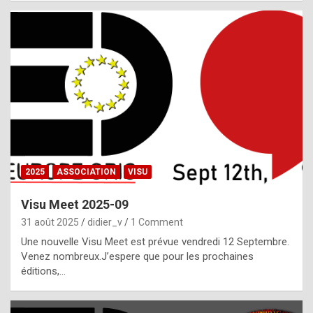
i
a
l
i
s
t
,
i
n
2025
ASSOCIATION
VISU
l
i
Visu Meet 2025-09
g
31 août 2025
didier_v
1 Comment
h
Une nouvelle Visu Meet est prévue vendredi 12 Septembre.
Venez nombreux.J’espere que pour les prochaines
t
éditions,…
o
f