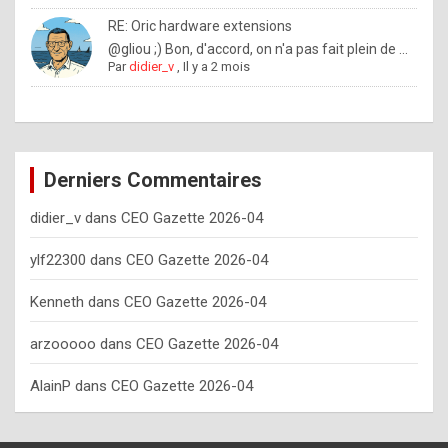
o
RE: Oric hardware extensions
w
@gliou ;) Bon, d'accord, on n'a pas fait plein de ...
Par
didier_v
,
Il y a 2 mois
o
f
t
e
Derniers Commentaires
n
didier_v
dans
CEO Gazette 2026-04
y
o
ylf22300
dans
CEO Gazette 2026-04
u
Kenneth
dans
CEO Gazette 2026-04
s
h
arzooooo
dans
CEO Gazette 2026-04
o
AlainP
dans
CEO Gazette 2026-04
u
l