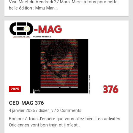
Visu Meet du Vendredi 27 Mars. Merci à tous pour cette
l
belle édition : Mmu Man,…
i
c
a
h
i
s
t
o
r
y
2025
s
CEO-MAG 376
p
4 janvier 2026
didier_v
2 Comments
e
Bonjour à tous,J’espère que vous allez bien. Les activités
c
Oriciennes vont bon train et il m’est…