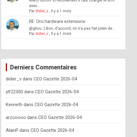
Merci Simon. Effectivement il faut charger le soft
avec...
Par
didier_v
,
Il y a 1 mois
RE: Oric hardware extensions
@gliou ;) Bon, d'accord, on n'a pas fait plein de ...
Par
didier_v
,
Il y a 1 mois
Derniers Commentaires
didier_v
dans
CEO Gazette 2026-04
ylf22300
dans
CEO Gazette 2026-04
Kenneth
dans
CEO Gazette 2026-04
arzooooo
dans
CEO Gazette 2026-04
AlainP
dans
CEO Gazette 2026-04