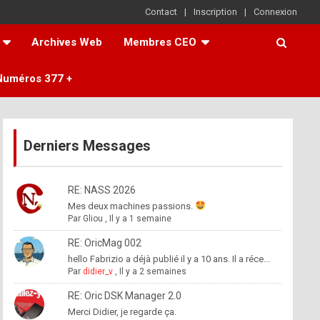
Contact
Inscription
Connexion
Archives Web
Membres CEO
Numéros 377 +
Derniers Messages
RE: NASS 2026
Mes deux machines passions.
Par
Gliou
,
Il y a 1 semaine
RE: OricMag 002
hello Fabrizio a déjà publié il y a 10 ans. Il a réce...
Par
didier_v
,
Il y a 2 semaines
RE: Oric DSK Manager 2.0
Merci Didier, je regarde ça.