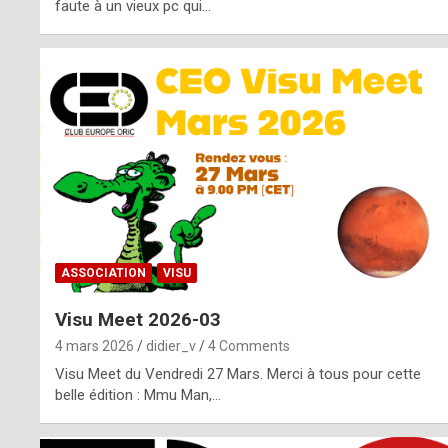
o
faute à un vieux pc qui…
s
p
o
t
,
a
s
ASSOCIATION
VISU
i
Visu Meet 2026-03
d
4 mars 2026
didier_v
4 Comments
e
Visu Meet du Vendredi 27 Mars. Merci à tous pour cette
belle édition : Mmu Man,…
f
r