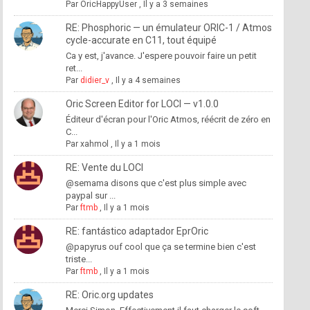
Par
OricHappyUser
,
Il y a 3 semaines
RE: Phosphoric — un émulateur ORIC-1 / Atmos
cycle-accurate en C11, tout équipé
Ca y est, j'avance. J'espere pouvoir faire un petit
ret...
Par
didier_v
,
Il y a 4 semaines
Oric Screen Editor for LOCI — v1.0.0
Éditeur d'écran pour l'Oric Atmos, réécrit de zéro en
C...
Par
xahmol
,
Il y a 1 mois
RE: Vente du LOCI
@semama disons que c'est plus simple avec
paypal sur ...
Par
ftmb
,
Il y a 1 mois
RE: fantástico adaptador EprOric
@papyrus ouf cool que ça se termine bien c'est
triste...
Par
ftmb
,
Il y a 1 mois
RE: Oric.org updates