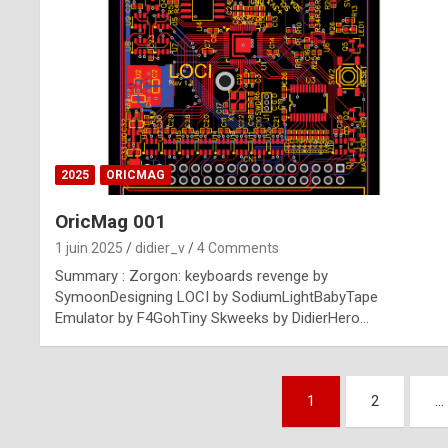
n
u
i
n
e
2025
ORICMAG
R
OricMag 001
o
1 juin 2025
didier_v
4 Comments
l
Summary : Zorgon: keyboards revenge by
e
SymoonDesigning LOCI by SodiumLightBabyTape
Emulator by F4GohTiny Skweeks by DidierHero…
x
r
Pagination
e
1
2
…
des
p