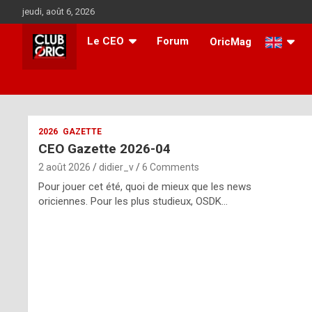
Skip
jeudi, août 6, 2026
to
content
Le CEO
Forum
OricMag
i
2026
GAZETTE
CEO Gazette 2026-04
t
2 août 2026
didier_v
6 Comments
r
Pour jouer cet été, quoi de mieux que les news
e
oriciennes. Pour les plus studieux, OSDK…
g
u
l
a