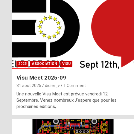
o
m
m
a
y
b
2025
ASSOCIATION
VISU
e
Visu Meet 2025-09
b
31 août 2025
didier_v
1 Comment
y
Une nouvelle Visu Meet est prévue vendredi 12
Septembre. Venez nombreux.J’espere que pour les
a
prochaines éditions,…
g
e