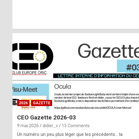
r
l
y
d
i
ff
i
c
u
2026
GAZETTE
l
CEO Gazette 2026-03
t
9 mai 2026
didier_v
15 Comments
t
Un numéro un peu plus léger que les précédents… la