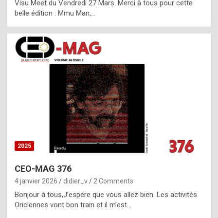
Visu Meet du Vendredi 27 Mars. Merci à tous pour cette
l
belle édition : Mmu Man,…
i
c
a
h
i
s
t
o
r
y
2025
s
CEO-MAG 376
p
4 janvier 2026
didier_v
2 Comments
e
Bonjour à tous,J’espère que vous allez bien. Les activités
c
Oriciennes vont bon train et il m’est…