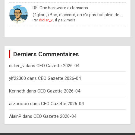
o
RE: Oric hardware extensions
w
@gliou ;) Bon, d'accord, on n'a pas fait plein de ...
Par
didier_v
,
Il y a 2 mois
o
f
t
e
Derniers Commentaires
n
didier_v
dans
CEO Gazette 2026-04
y
o
ylf22300
dans
CEO Gazette 2026-04
u
Kenneth
dans
CEO Gazette 2026-04
s
h
arzooooo
dans
CEO Gazette 2026-04
o
AlainP
dans
CEO Gazette 2026-04
u
l