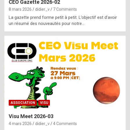
CEO Gazette 2026-02
g
8 mars 2026
didier_v
7 Comments
e
La gazette prend forme petit à petit. L’objectif est d’avoir
n
un résumé des nouveautés pour notre…
u
i
n
e
R
o
l
e
x
ASSOCIATION
VISU
r
Visu Meet 2026-03
e
4 mars 2026
didier_v
4 Comments
p