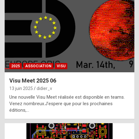
t
h
e
f
a
c
t
2025
ASSOCIATION
VISU
t
h
Visu Meet 2025 06
a
13 juin 2025
didier_v
t
Une nouvelle Visu Meet réalisée est disponible en teams.
t
Venez nombreux.J’espere que pour les prochaines
éditions,…
h
e
b