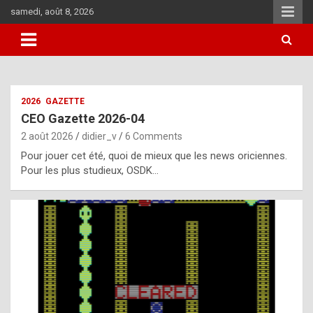
Skip
samedi, août 8, 2026
to
content
i
2026
GAZETTE
t
CEO Gazette 2026-04
r
2 août 2026
didier_v
6 Comments
e
Pour jouer cet été, quoi de mieux que les news oriciennes.
g
Pour les plus studieux, OSDK…
u
l
a
r
l
y
d