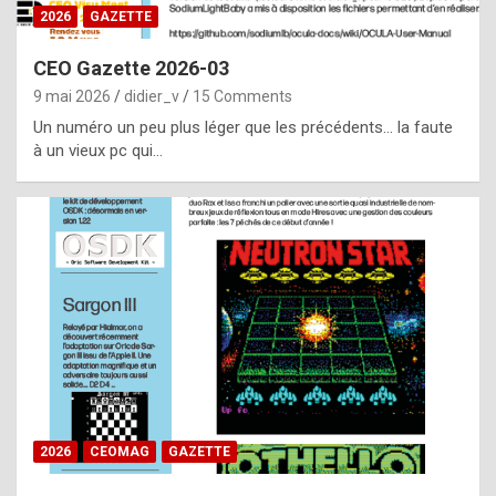
s
2026
GAZETTE
i
CEO Gazette 2026-03
d
9 mai 2026
didier_v
15 Comments
e
Un numéro un peu plus léger que les précédents… la faute
f
à un vieux pc qui…
r
o
m
m
a
y
b
e
b
2026
CEOMAG
GAZETTE
y
a