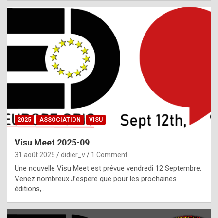
i
a
l
i
s
t
,
i
n
2025
ASSOCIATION
VISU
l
i
Visu Meet 2025-09
g
31 août 2025
didier_v
1 Comment
h
Une nouvelle Visu Meet est prévue vendredi 12 Septembre.
Venez nombreux.J’espere que pour les prochaines
t
éditions,…
o
f