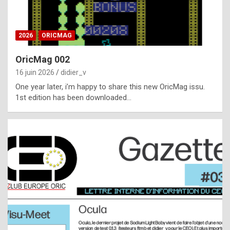
i
ff
2026
ORICMAG
i
c
OricMag 002
u
16 juin 2026
didier_v
l
One year later, i’m happy to share this new OricMag issu.
1st edition has been downloaded…
t
t
o
s
p
o
t
,
a