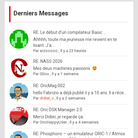
publications
9
Derniers Messages
5
%
m
RE: Le début d'un compilateur Basic ...
Ahhhh, toute ma jeunesse me revient en te
a
lisant. J'a...
d
Par
arzooooo
,
Il y a 23 heures
e
RE: NASS 2026
b
Mes deux machines passions.
Par
Gliou
,
Il y a 1 semaine
y
R
RE: OricMag 002
hello Fabrizio a déjà publié il y a 10 ans. Il a réce...
o
Par
didier_v
,
Il y a 2 semaines
l
RE: Oric DSK Manager 2.0
e
Merci Didier, je regarde ça.
x
Par
OricHappyUser
,
Il y a 4 semaines
.
RE: Phosphoric — un émulateur ORIC-1 / Atmos