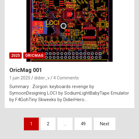
e
s
t
p
h
o
n
2025
ORICMAG
y
OricMag 001
R
1 juin 2025
didier_v
4 Comments
o
Summary : Zorgon: keyboards revenge by
l
SymoonDesigning LOCI by SodiumLightBabyTape Emulator
e
by F4GohTiny Skweeks by DidierHero…
x
a
Pagination
1
2
…
49
Next
r
des
e