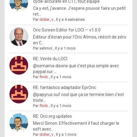
I
cycle-accurate en C11, tout équipé
Ca y est, j'avance. J'espere pouvoir faire un petit
f
ret...
y
Par
didier_v
,
Il y a 4 semaines
o
Oric Screen Editor for LOCI — v1.0.0
u
Éditeur d'écran pour l'Oric Atmos, réécrit de zéro
en C...
w
Par
xahmol
,
Il y a 1 mois
a
RE: Vente du LOCI
n
@semama disons que c'est plus simple avec
paypal sur ...
t
Par
ftmb
,
Il y a 1 mois
t
RE: fantástico adaptador EprOric
o
@papyrus ouf cool que ça se termine bien c'est
k
triste...
Par
ftmb
,
Il y a 1 mois
n
o
RE: Oric.org updates
Merci Simon. Effectivement il faut charger le
w
soft avec...
h
Par
didier_v
,
Il y a 1 mois