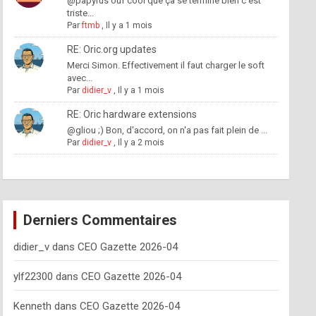
@papyrus ouf cool que ça se termine bien c'est
triste...
Par
ftmb
,
Il y a 1 mois
RE: Oric.org updates
Merci Simon. Effectivement il faut charger le soft
avec...
Par
didier_v
,
Il y a 1 mois
RE: Oric hardware extensions
@gliou ;) Bon, d'accord, on n'a pas fait plein de ...
Par
didier_v
,
Il y a 2 mois
Derniers Commentaires
didier_v
dans
CEO Gazette 2026-04
ylf22300
dans
CEO Gazette 2026-04
Kenneth
dans
CEO Gazette 2026-04