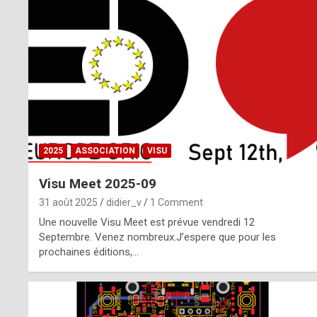
o
m
m
a
y
b
2025
ASSOCIATION
VISU
e
Visu Meet 2025-09
b
31 août 2025
didier_v
1 Comment
y
Une nouvelle Visu Meet est prévue vendredi 12
Septembre. Venez nombreux.J’espere que pour les
a
prochaines éditions,…
g
e