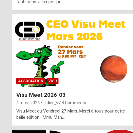
o
faute à un vieux pc qui…
s
p
o
t
,
a
s
ASSOCIATION
VISU
i
Visu Meet 2026-03
d
4 mars 2026
didier_v
4 Comments
e
Visu Meet du Vendredi 27 Mars. Merci à tous pour cette
belle édition : Mmu Man,…
f
r