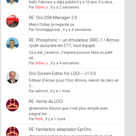
hello Fabrizio a déjà publié il y a 10 ans. Il a réce...
Par
didier_v
,
Il y a 2 semaines
RE: Oric DSK Manager 2.0
Merci Didier, je regarde ça.
Par
OricHappyUser
,
Il y a 4 semaines
RE: Phosphoric — un émulateur ORIC-1 / Atmos
cycle-accurate en C11, tout équipé
Ca y est, j'avance. J'espere pouvoir faire un petit
ret...
Par
didier_v
,
Il y a 4 semaines
Oric Screen Editor for LOCI — v1.0.0
Éditeur d'écran pour l'Oric Atmos, réécrit de zéro en
C...
Par
xahmol
,
Il y a 1 mois
RE: Vente du LOCI
@semama disons que c'est plus simple avec
paypal sur ...
Par
ftmb
,
Il y a 1 mois
RE: fantástico adaptador EprOric