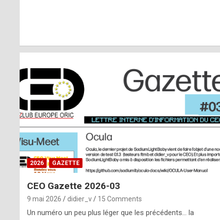
r
l
y
d
i
ff
i
c
u
2026
GAZETTE
l
CEO Gazette 2026-03
t
9 mai 2026
didier_v
15 Comments
t
Un numéro un peu plus léger que les précédents… la