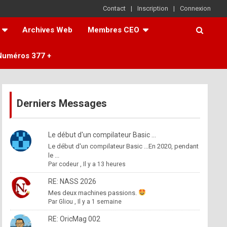
Contact
Inscription
Connexion
Archives Web
Membres CEO
Numéros 377 +
Derniers Messages
Le début d'un compilateur Basic ...
Le début d'un compilateur Basic ...En 2020, pendant
le ...
Par
codeur
,
Il y a 13 heures
RE: NASS 2026
Mes deux machines passions.
Par
Gliou
,
Il y a 1 semaine
RE: OricMag 002