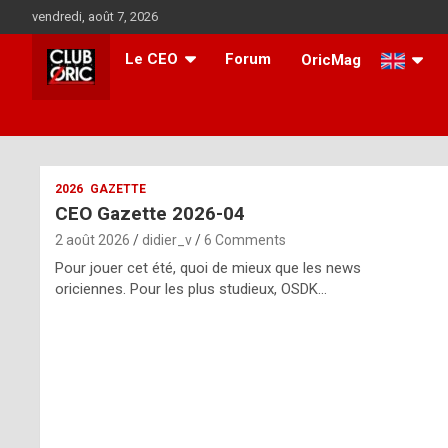
Skip
vendredi, août 7, 2026
to
content
Le CEO
Forum
OricMag
i
2026
GAZETTE
CEO Gazette 2026-04
t
2 août 2026
didier_v
6 Comments
r
Pour jouer cet été, quoi de mieux que les news
e
oriciennes. Pour les plus studieux, OSDK…
g
u
l
a