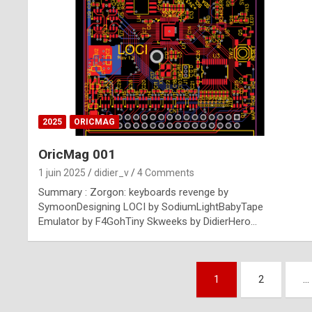
n
u
i
n
e
2025
ORICMAG
R
OricMag 001
o
1 juin 2025
didier_v
4 Comments
l
Summary : Zorgon: keyboards revenge by
e
SymoonDesigning LOCI by SodiumLightBabyTape
Emulator by F4GohTiny Skweeks by DidierHero…
x
r
Pagination
e
1
2
…
des
p