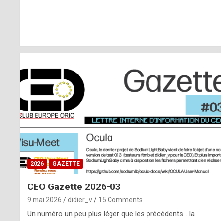
r
l
y
d
i
ff
i
c
u
2026
GAZETTE
l
CEO Gazette 2026-03
t
9 mai 2026
didier_v
15 Comments
t
Un numéro un peu plus léger que les précédents… la