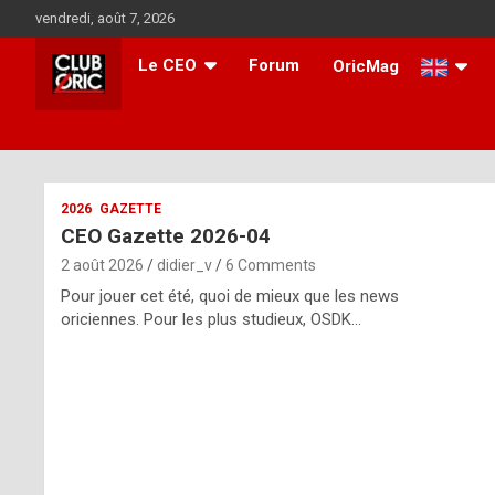
Skip
vendredi, août 7, 2026
to
content
Le CEO
Forum
OricMag
i
2026
GAZETTE
CEO Gazette 2026-04
t
2 août 2026
didier_v
6 Comments
r
Pour jouer cet été, quoi de mieux que les news
e
oriciennes. Pour les plus studieux, OSDK…
g
u
l
a