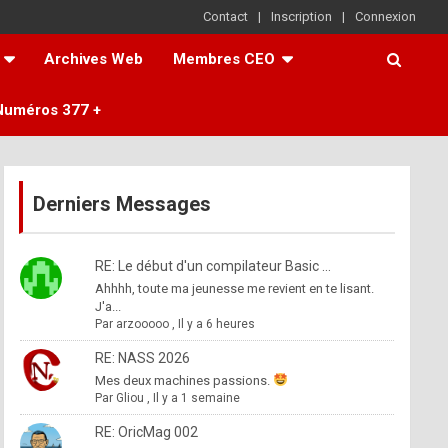
Contact
Inscription
Connexion
Archives Web
Membres CEO
Numéros 377 +
Derniers Messages
RE: Le début d'un compilateur Basic ...
Ahhhh, toute ma jeunesse me revient en te lisant.
J'a...
Par
arzooooo
,
Il y a 6 heures
RE: NASS 2026
Mes deux machines passions.
Par
Gliou
,
Il y a 1 semaine
RE: OricMag 002