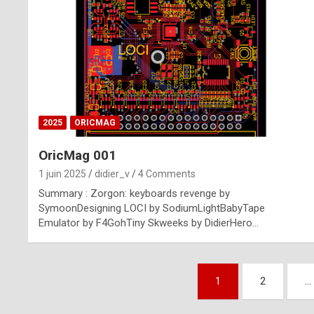
n
u
i
n
e
2025
ORICMAG
R
OricMag 001
o
1 juin 2025
didier_v
4 Comments
l
Summary : Zorgon: keyboards revenge by
e
SymoonDesigning LOCI by SodiumLightBabyTape
Emulator by F4GohTiny Skweeks by DidierHero…
x
r
Pagination
e
1
2
…
des
p