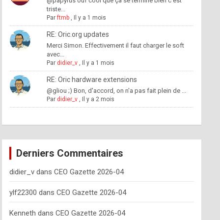
@papyrus ouf cool que ça se termine bien c'est
triste...
Par
ftmb
,
Il y a 1 mois
RE: Oric.org updates
Merci Simon. Effectivement il faut charger le soft
avec...
Par
didier_v
,
Il y a 1 mois
RE: Oric hardware extensions
@gliou ;) Bon, d'accord, on n'a pas fait plein de ...
Par
didier_v
,
Il y a 2 mois
Derniers Commentaires
didier_v
dans
CEO Gazette 2026-04
ylf22300
dans
CEO Gazette 2026-04
Kenneth
dans
CEO Gazette 2026-04