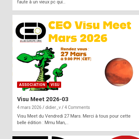
o
faute à un vieux pc qui…
s
p
o
t
,
a
s
ASSOCIATION
VISU
i
Visu Meet 2026-03
d
4 mars 2026
didier_v
4 Comments
e
Visu Meet du Vendredi 27 Mars. Merci à tous pour cette
belle édition : Mmu Man,…
f
r