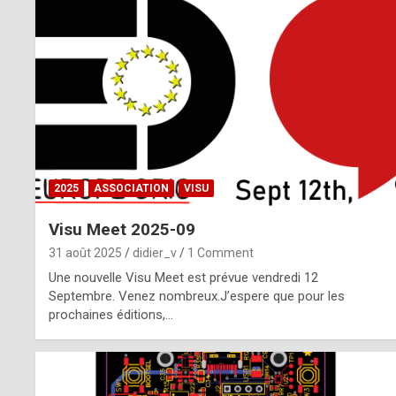
o
m
m
a
y
b
2025
ASSOCIATION
VISU
e
Visu Meet 2025-09
b
31 août 2025
didier_v
1 Comment
y
Une nouvelle Visu Meet est prévue vendredi 12
Septembre. Venez nombreux.J’espere que pour les
a
prochaines éditions,…
g
e