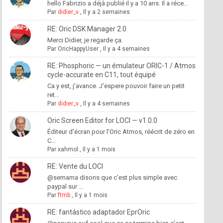
hello Fabrizio a déjà publié il y a 10 ans. Il a réce...
Par
didier_v
,
Il y a 2 semaines
RE: Oric DSK Manager 2.0
Merci Didier, je regarde ça.
Par
OricHappyUser
,
Il y a 4 semaines
RE: Phosphoric — un émulateur ORIC-1 / Atmos
cycle-accurate en C11, tout équipé
Ca y est, j'avance. J'espere pouvoir faire un petit
ret...
Par
didier_v
,
Il y a 4 semaines
Oric Screen Editor for LOCI — v1.0.0
Éditeur d'écran pour l'Oric Atmos, réécrit de zéro en
C...
Par
xahmol
,
Il y a 1 mois
RE: Vente du LOCI
@semama disons que c'est plus simple avec
paypal sur ...
Par
ftmb
,
Il y a 1 mois
RE: fantástico adaptador EprOric