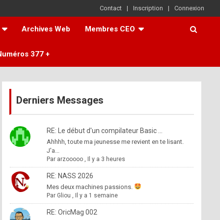
Contact
Inscription
Connexion
Archives Web
Membres CEO
Numéros 377 +
Derniers Messages
RE: Le début d'un compilateur Basic ...
Ahhhh, toute ma jeunesse me revient en te lisant.
J'a...
Par
arzooooo
,
Il y a 3 heures
RE: NASS 2026
Mes deux machines passions.
Par
Gliou
,
Il y a 1 semaine
RE: OricMag 002