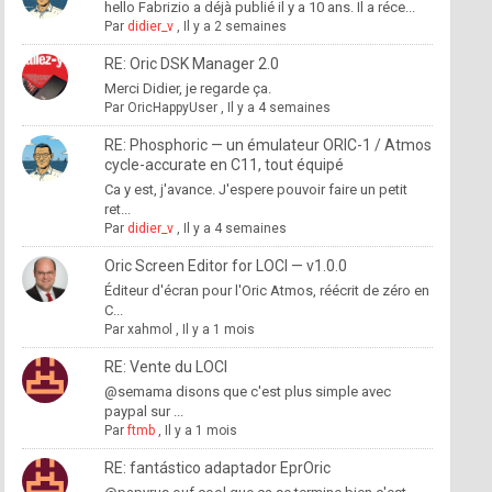
hello Fabrizio a déjà publié il y a 10 ans. Il a réce...
Par
didier_v
,
Il y a 2 semaines
RE: Oric DSK Manager 2.0
Merci Didier, je regarde ça.
Par
OricHappyUser
,
Il y a 4 semaines
RE: Phosphoric — un émulateur ORIC-1 / Atmos
cycle-accurate en C11, tout équipé
Ca y est, j'avance. J'espere pouvoir faire un petit
ret...
Par
didier_v
,
Il y a 4 semaines
Oric Screen Editor for LOCI — v1.0.0
Éditeur d'écran pour l'Oric Atmos, réécrit de zéro en
C...
Par
xahmol
,
Il y a 1 mois
RE: Vente du LOCI
@semama disons que c'est plus simple avec
paypal sur ...
Par
ftmb
,
Il y a 1 mois
RE: fantástico adaptador EprOric