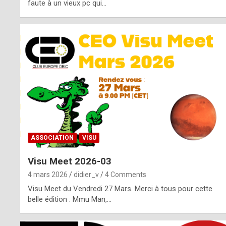
o
faute à un vieux pc qui…
s
p
o
t
,
a
s
ASSOCIATION
VISU
i
Visu Meet 2026-03
d
4 mars 2026
didier_v
4 Comments
e
Visu Meet du Vendredi 27 Mars. Merci à tous pour cette
belle édition : Mmu Man,…
f
r