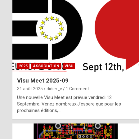
o
m
m
a
y
b
2025
ASSOCIATION
VISU
e
Visu Meet 2025-09
b
31 août 2025
didier_v
1 Comment
y
Une nouvelle Visu Meet est prévue vendredi 12
Septembre. Venez nombreux.J’espere que pour les
a
prochaines éditions,…
g
e