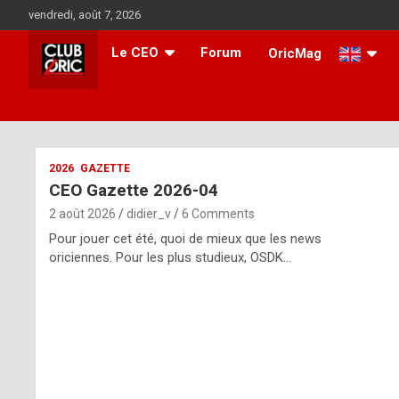
Skip
vendredi, août 7, 2026
to
content
Le CEO
Forum
OricMag
i
2026
GAZETTE
CEO Gazette 2026-04
t
2 août 2026
didier_v
6 Comments
r
Pour jouer cet été, quoi de mieux que les news
e
oriciennes. Pour les plus studieux, OSDK…
g
u
l
a