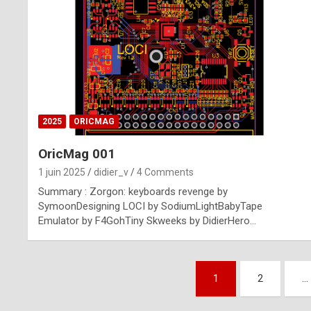
n
u
i
n
e
2025
ORICMAG
R
OricMag 001
o
1 juin 2025
didier_v
4 Comments
l
Summary : Zorgon: keyboards revenge by
e
SymoonDesigning LOCI by SodiumLightBabyTape
Emulator by F4GohTiny Skweeks by DidierHero…
x
r
Pagination
e
1
2
…
des
p