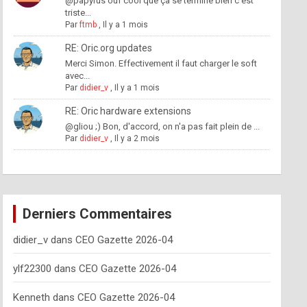
@papyrus ouf cool que ça se termine bien c'est
triste...
Par
ftmb
,
Il y a 1 mois
RE: Oric.org updates
Merci Simon. Effectivement il faut charger le soft
avec...
Par
didier_v
,
Il y a 1 mois
RE: Oric hardware extensions
@gliou ;) Bon, d'accord, on n'a pas fait plein de ...
Par
didier_v
,
Il y a 2 mois
Derniers Commentaires
didier_v
dans
CEO Gazette 2026-04
ylf22300
dans
CEO Gazette 2026-04
Kenneth
dans
CEO Gazette 2026-04