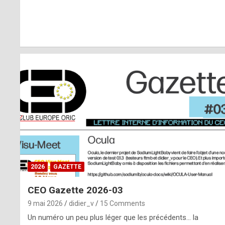
r
l
y
d
i
ff
i
c
u
2026
GAZETTE
l
CEO Gazette 2026-03
t
9 mai 2026
didier_v
15 Comments
t
Un numéro un peu plus léger que les précédents… la