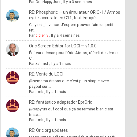
Par
OricHappyUser
,
Il y a 3 semaines
RE: Phosphoric — un émulateur ORIC-1 / Atmos
cycle-accurate en C11, tout équipé
Ca y est, j'avance. J'espere pouvoir faire un petit
ret...
Par
didier_v
,
Il y a 4 semaines
Oric Screen Editor for LOCI — v1.0.0
Éditeur d'écran pour l'Oric Atmos, réécrit de zéro en
C...
Par
xahmol
,
Il y a 1 mois
RE: Vente du LOCI
@semama disons que c'est plus simple avec
paypal sur ...
Par
ftmb
,
Il y a 1 mois
RE: fantástico adaptador EprOric
@papyrus ouf cool que ça se termine bien c'est
triste...
Par
ftmb
,
Il y a 1 mois
RE: Oric.org updates