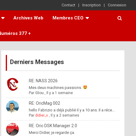
Contact
Inscription
Connexion
Archives Web
Membres CEO
Numéros 377 +
Derniers Messages
RE: NASS 2026
Mes deux machines passions.
Par
Gliou
,
Il y a 1 semaine
RE: OricMag 002
hello Fabrizio a déjà publié il y a 10 ans. Il a réce...
Par
didier_v
,
Il y a 2 semaines
RE: Oric DSK Manager 2.0
Merci Didier, je regarde ça.