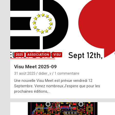
o
m
m
a
y
b
2025
ASSOCIATION
VISU
e
Visu Meet 2025-09
b
31 août 2025
didier_v
1 commentaire
y
Une nouvelle Visu Meet est prévue vendredi 12
Septembre. Venez nombreux.J’espere que pour les
a
prochaines éditions,…
g
e