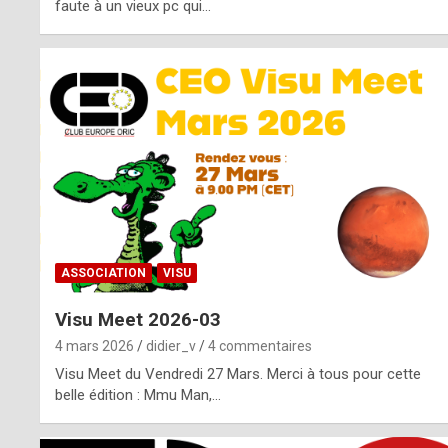
o
faute à un vieux pc qui…
s
p
o
t
,
a
s
ASSOCIATION
VISU
i
Visu Meet 2026-03
d
4 mars 2026
didier_v
4 commentaires
e
Visu Meet du Vendredi 27 Mars. Merci à tous pour cette
belle édition : Mmu Man,…
f
r