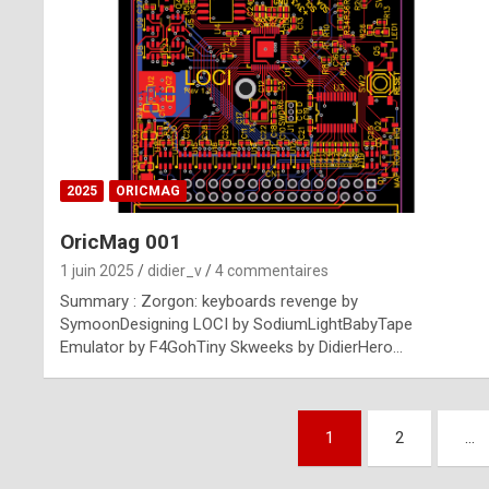
n
u
i
n
e
2025
ORICMAG
R
OricMag 001
o
1 juin 2025
didier_v
4 commentaires
l
Summary : Zorgon: keyboards revenge by
e
SymoonDesigning LOCI by SodiumLightBabyTape
Emulator by F4GohTiny Skweeks by DidierHero…
x
r
Pagination
e
1
2
…
des
p