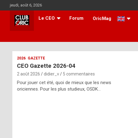
Aller
jeudi, août 6, 2026
au
contenu
Le CEO
Forum
OricMag
i
2026
GAZETTE
CEO Gazette 2026-04
t
2 août 2026
didier_v
5 commentaires
r
Pour jouer cet été, quoi de mieux que les news
e
oriciennes. Pour les plus studieux, OSDK…
g
u
l
a