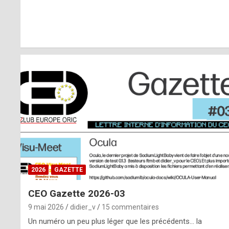
r
l
y
d
i
ff
i
c
u
2026
GAZETTE
l
CEO Gazette 2026-03
t
9 mai 2026
didier_v
15 commentaires
t
Un numéro un peu plus léger que les précédents… la