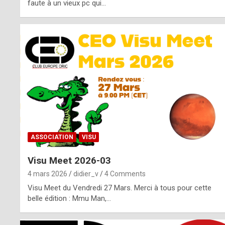
o
faute à un vieux pc qui…
s
p
o
t
,
a
s
ASSOCIATION
VISU
i
Visu Meet 2026-03
d
4 mars 2026
didier_v
4 Comments
e
Visu Meet du Vendredi 27 Mars. Merci à tous pour cette
belle édition : Mmu Man,…
f
r