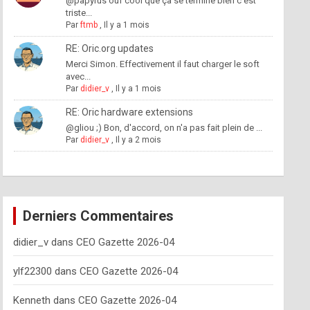
@papyrus ouf cool que ça se termine bien c'est
triste...
Par
ftmb
,
Il y a 1 mois
RE: Oric.org updates
Merci Simon. Effectivement il faut charger le soft
avec...
Par
didier_v
,
Il y a 1 mois
RE: Oric hardware extensions
@gliou ;) Bon, d'accord, on n'a pas fait plein de ...
Par
didier_v
,
Il y a 2 mois
Derniers Commentaires
didier_v
dans
CEO Gazette 2026-04
ylf22300
dans
CEO Gazette 2026-04
Kenneth
dans
CEO Gazette 2026-04