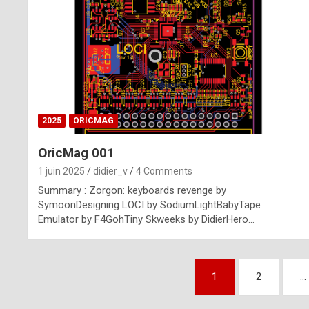
n
u
i
n
e
2025
ORICMAG
R
OricMag 001
o
1 juin 2025
didier_v
4 Comments
l
Summary : Zorgon: keyboards revenge by
e
SymoonDesigning LOCI by SodiumLightBabyTape
Emulator by F4GohTiny Skweeks by DidierHero…
x
r
Pagination
e
1
2
…
des
p