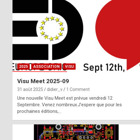
o
m
m
a
y
b
2025
ASSOCIATION
VISU
e
Visu Meet 2025-09
b
31 août 2025
didier_v
1 Comment
y
Une nouvelle Visu Meet est prévue vendredi 12
Septembre. Venez nombreux.J’espere que pour les
a
prochaines éditions,…
g
e