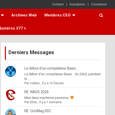
Contact
Inscription
Connexion
Archives Web
Membres CEO
Numéros 377 +
Derniers Messages
Le début d'un compilateur Basic ...
Le début d'un compilateur Basic ...En 2020, pendant
le ...
Par
codeur
,
Il y a 16 heures
RE: NASS 2026
Mes deux machines passions.
Par
Gliou
,
Il y a 1 semaine
RE: OricMag 002