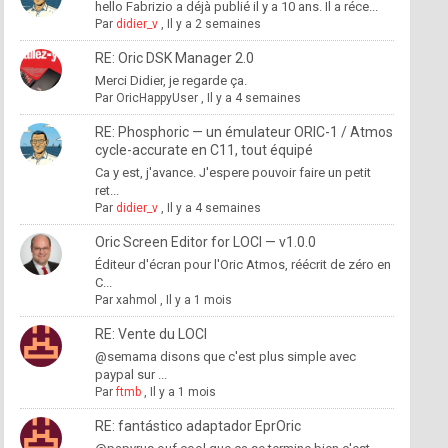
hello Fabrizio a déjà publié il y a 10 ans. Il a réce...
Par
didier_v
,
Il y a 2 semaines
RE: Oric DSK Manager 2.0
Merci Didier, je regarde ça.
Par
OricHappyUser
,
Il y a 4 semaines
RE: Phosphoric — un émulateur ORIC-1 / Atmos
cycle-accurate en C11, tout équipé
Ca y est, j'avance. J'espere pouvoir faire un petit
ret...
Par
didier_v
,
Il y a 4 semaines
Oric Screen Editor for LOCI — v1.0.0
Éditeur d'écran pour l'Oric Atmos, réécrit de zéro en
C...
Par
xahmol
,
Il y a 1 mois
RE: Vente du LOCI
@semama disons que c'est plus simple avec
paypal sur ...
Par
ftmb
,
Il y a 1 mois
RE: fantástico adaptador EprOric