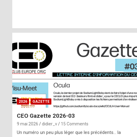
r
l
y
d
i
ff
i
c
u
2026
GAZETTE
l
CEO Gazette 2026-03
t
9 mai 2026
didier_v
15 Comments
t
Un numéro un peu plus léger que les précédents… la