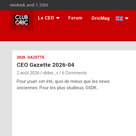
Skip
vendredi, août 7, 2026
to
content
Le CEO
Forum
OricMag
i
2026
GAZETTE
CEO Gazette 2026-04
t
2 août 2026
didier_v
6 Comments
r
Pour jouer cet été, quoi de mieux que les news
e
oriciennes. Pour les plus studieux, OSDK…
g
u
l
a