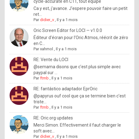
I
cycle-accurate en C11, tout équipé
Ca y est, j'avance. J'espere pouvoir faire un petit
f
ret...
y
Par
didier_v
,
Il y a 1 mois
o
Oric Screen Editor for LOCI — v1.0.0
u
Éditeur d'écran pour l'Oric Atmos, réécrit de zéro
en C...
w
Par
xahmol
,
Il y a 1 mois
a
RE: Vente du LOCI
n
@semama disons que c'est plus simple avec
paypal sur ...
t
Par
ftmb
,
Il y a 1 mois
t
RE: fantástico adaptador EprOric
o
@papyrus ouf cool que ça se termine bien c'est
k
triste...
Par
ftmb
,
Il y a 1 mois
n
o
RE: Oric.org updates
Merci Simon. Effectivement il faut charger le
w
soft avec...
h
Par
didier_v
,
Il y a 1 mois