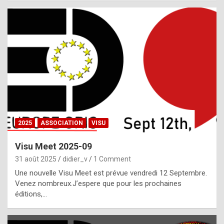
i
a
l
i
s
t
,
i
n
2025
ASSOCIATION
VISU
l
i
Visu Meet 2025-09
g
31 août 2025
didier_v
1 Comment
h
Une nouvelle Visu Meet est prévue vendredi 12 Septembre.
Venez nombreux.J’espere que pour les prochaines
t
éditions,…
o
f