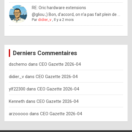
o
RE: Oric hardware extensions
w
@gliou ;) Bon, d'accord, on n'a pas fait plein de ...
Par
didier_v
,
Il y a 2 mois
o
f
t
e
Derniers Commentaires
n
dscherno
dans
CEO Gazette 2026-04
y
o
didier_v
dans
CEO Gazette 2026-04
u
ylf22300
dans
CEO Gazette 2026-04
s
h
Kenneth
dans
CEO Gazette 2026-04
o
arzooooo
dans
CEO Gazette 2026-04
u
l