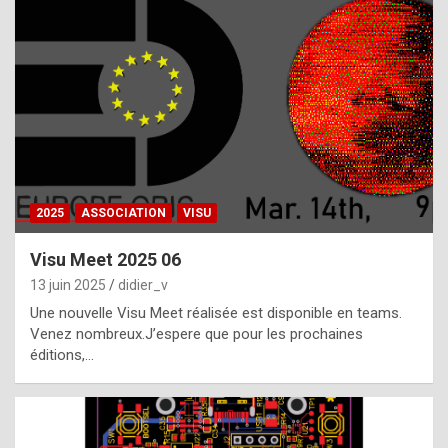
t
h
e
f
a
c
t
2025
ASSOCIATION
VISU
t
h
Visu Meet 2025 06
a
13 juin 2025
didier_v
t
Une nouvelle Visu Meet réalisée est disponible en teams.
t
Venez nombreux.J’espere que pour les prochaines
éditions,…
h
e
b