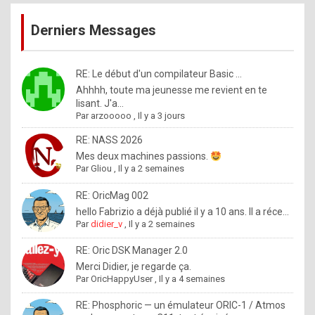
publications
9
Derniers Messages
5
%
m
RE: Le début d'un compilateur Basic ...
Ahhhh, toute ma jeunesse me revient en te
a
lisant. J'a...
d
Par
arzooooo
,
Il y a 3 jours
e
RE: NASS 2026
b
Mes deux machines passions.
Par
Gliou
,
Il y a 2 semaines
y
R
RE: OricMag 002
hello Fabrizio a déjà publié il y a 10 ans. Il a réce...
o
Par
didier_v
,
Il y a 2 semaines
l
RE: Oric DSK Manager 2.0
e
Merci Didier, je regarde ça.
x
Par
OricHappyUser
,
Il y a 4 semaines
.
RE: Phosphoric — un émulateur ORIC-1 / Atmos