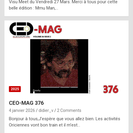
Visu Meet du Vendredi 27 Mars. Merci à tous pour cette
l
belle édition : Mmu Man,…
i
c
a
h
i
s
t
o
r
y
2025
s
CEO-MAG 376
p
4 janvier 2026
didier_v
2 Comments
e
Bonjour à tous,J’espère que vous allez bien. Les activités
c
Oriciennes vont bon train et il m’est…