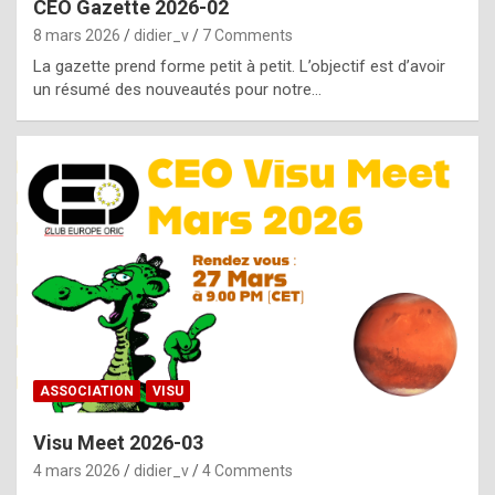
CEO Gazette 2026-02
g
8 mars 2026
didier_v
7 Comments
e
La gazette prend forme petit à petit. L’objectif est d’avoir
n
un résumé des nouveautés pour notre…
u
i
n
e
R
o
l
e
x
ASSOCIATION
VISU
r
Visu Meet 2026-03
e
4 mars 2026
didier_v
4 Comments
p