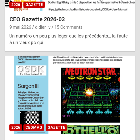
s
2026
GAZETTE
i
CEO Gazette 2026-03
d
9 mai 2026
didier_v
15 Comments
e
Un numéro un peu plus léger que les précédents… la faute
f
à un vieux pc qui…
r
o
m
m
a
y
b
e
b
2026
CEOMAG
GAZETTE
y
a