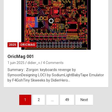
e
s
t
p
h
o
n
2025
ORICMAG
y
OricMag 001
R
1 juin 2025
didier_v
4 Comments
o
Summary : Zorgon: keyboards revenge by
l
SymoonDesigning LOCI by SodiumLightBabyTape Emulator
e
by F4GohTiny Skweeks by DidierHero…
x
a
Pagination
1
2
…
49
Next
r
des
e