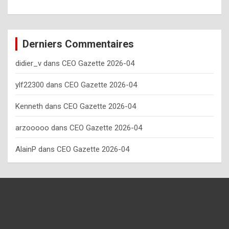
o
w
o
Derniers Commentaires
f
didier_v
dans
CEO Gazette 2026-04
t
e
ylf22300
dans
CEO Gazette 2026-04
n
Kenneth
dans
CEO Gazette 2026-04
y
arzooooo
dans
CEO Gazette 2026-04
o
u
AlainP
dans
CEO Gazette 2026-04
s
h
o
u
l