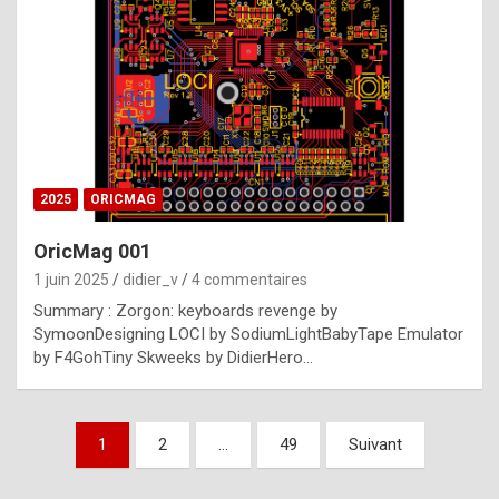
e
s
t
p
h
o
n
2025
ORICMAG
y
OricMag 001
R
1 juin 2025
didier_v
4 commentaires
o
Summary : Zorgon: keyboards revenge by
l
SymoonDesigning LOCI by SodiumLightBabyTape Emulator
e
by F4GohTiny Skweeks by DidierHero…
x
a
Pagination
1
2
…
49
Suivant
r
des
e