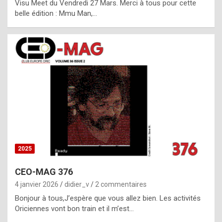
Visu Meet du Vendredi 27 Mars. Merci à tous pour cette
l
belle édition : Mmu Man,…
i
c
a
h
i
s
t
o
r
y
2025
s
CEO-MAG 376
p
4 janvier 2026
didier_v
2 commentaires
e
Bonjour à tous,J’espère que vous allez bien. Les activités
c
Oriciennes vont bon train et il m’est…