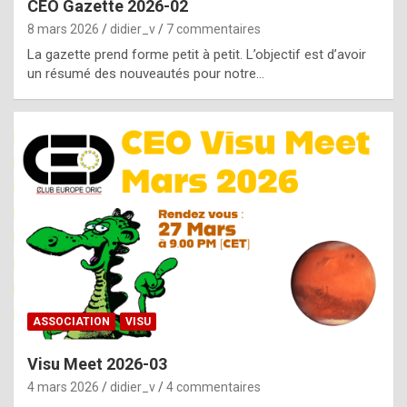
CEO Gazette 2026-02
g
8 mars 2026
didier_v
7 commentaires
e
La gazette prend forme petit à petit. L’objectif est d’avoir
n
un résumé des nouveautés pour notre…
u
i
n
e
R
o
l
e
x
ASSOCIATION
VISU
r
Visu Meet 2026-03
e
4 mars 2026
didier_v
4 commentaires
p