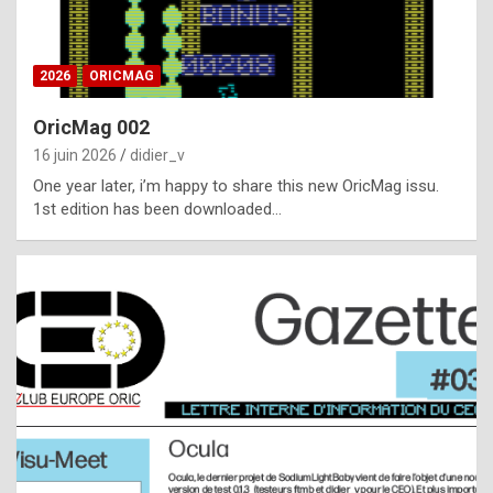
i
ff
2026
ORICMAG
i
c
OricMag 002
u
16 juin 2026
didier_v
l
One year later, i’m happy to share this new OricMag issu.
1st edition has been downloaded…
t
t
o
s
p
o
t
,
a