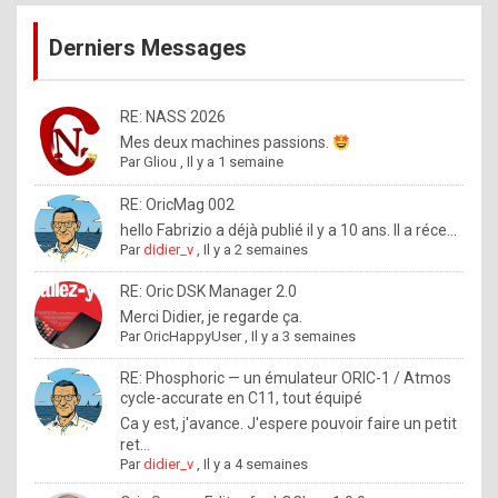
publications
9
Derniers Messages
5
%
m
RE: NASS 2026
Mes deux machines passions.
a
Par
Gliou
,
Il y a 1 semaine
d
RE: OricMag 002
e
hello Fabrizio a déjà publié il y a 10 ans. Il a réce...
b
Par
didier_v
,
Il y a 2 semaines
y
RE: Oric DSK Manager 2.0
R
Merci Didier, je regarde ça.
Par
OricHappyUser
,
Il y a 3 semaines
o
l
RE: Phosphoric — un émulateur ORIC-1 / Atmos
cycle-accurate en C11, tout équipé
e
Ca y est, j'avance. J'espere pouvoir faire un petit
x
ret...
Par
didier_v
,
Il y a 4 semaines
.