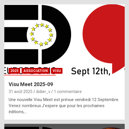
i
a
l
i
s
t
,
i
n
2025
ASSOCIATION
VISU
l
i
Visu Meet 2025-09
g
31 août 2025
didier_v
1 commentaire
h
Une nouvelle Visu Meet est prévue vendredi 12 Septembre.
Venez nombreux.J’espere que pour les prochaines
t
éditions,…
o
f