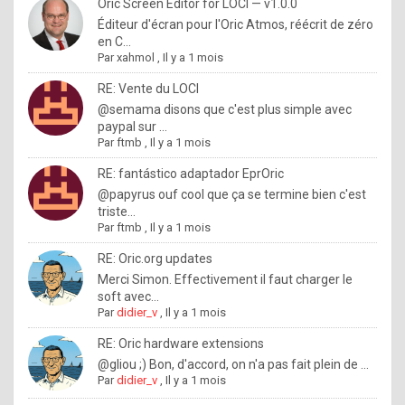
I
Oric Screen Editor for LOCI — v1.0.0
Éditeur d'écran pour l'Oric Atmos, réécrit de zéro
f
en C...
y
Par
xahmol
,
Il y a 1 mois
o
RE: Vente du LOCI
u
@semama disons que c'est plus simple avec
paypal sur ...
w
Par
ftmb
,
Il y a 1 mois
a
RE: fantástico adaptador EprOric
n
@papyrus ouf cool que ça se termine bien c'est
triste...
t
Par
ftmb
,
Il y a 1 mois
t
RE: Oric.org updates
o
Merci Simon. Effectivement il faut charger le
k
soft avec...
Par
didier_v
,
Il y a 1 mois
n
o
RE: Oric hardware extensions
@gliou ;) Bon, d'accord, on n'a pas fait plein de ...
w
Par
didier_v
,
Il y a 1 mois
h