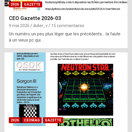
s
2026
GAZETTE
i
CEO Gazette 2026-03
d
9 mai 2026
didier_v
15 commentaires
e
Un numéro un peu plus léger que les précédents… la faute
f
à un vieux pc qui…
r
o
m
m
a
y
b
e
b
2026
CEOMAG
GAZETTE
y
a