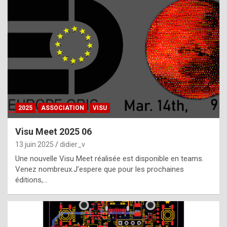
t
h
e
f
a
c
t
2025
ASSOCIATION
VISU
t
h
Visu Meet 2025 06
a
13 juin 2025
didier_v
t
Une nouvelle Visu Meet réalisée est disponible en teams.
t
Venez nombreux.J’espere que pour les prochaines
éditions,…
h
e
b