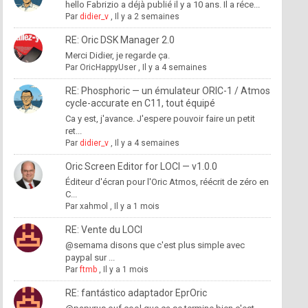
hello Fabrizio a déjà publié il y a 10 ans. Il a réce...
Par
didier_v
,
Il y a 2 semaines
RE: Oric DSK Manager 2.0
Merci Didier, je regarde ça.
Par
OricHappyUser
,
Il y a 4 semaines
RE: Phosphoric — un émulateur ORIC-1 / Atmos
cycle-accurate en C11, tout équipé
Ca y est, j'avance. J'espere pouvoir faire un petit
ret...
Par
didier_v
,
Il y a 4 semaines
Oric Screen Editor for LOCI — v1.0.0
Éditeur d'écran pour l'Oric Atmos, réécrit de zéro en
C...
Par
xahmol
,
Il y a 1 mois
RE: Vente du LOCI
@semama disons que c'est plus simple avec
paypal sur ...
Par
ftmb
,
Il y a 1 mois
RE: fantástico adaptador EprOric