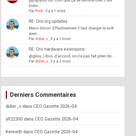
@papyrus ouf cool que ça se termine bien c'est
triste...
Par
ftmb
,
Il y a 1 mois
RE: Oric.org updates
Merci Simon. Effectivement il faut charger le soft
avec...
Par
didier_v
,
Il y a 1 mois
RE: Oric hardware extensions
@gliou ;) Bon, d'accord, on n'a pas fait plein de ...
Par
didier_v
,
Il y a 2 mois
Derniers Commentaires
didier_v
dans
CEO Gazette 2026-04
ylf22300
dans
CEO Gazette 2026-04
Kenneth
dans
CEO Gazette 2026-04