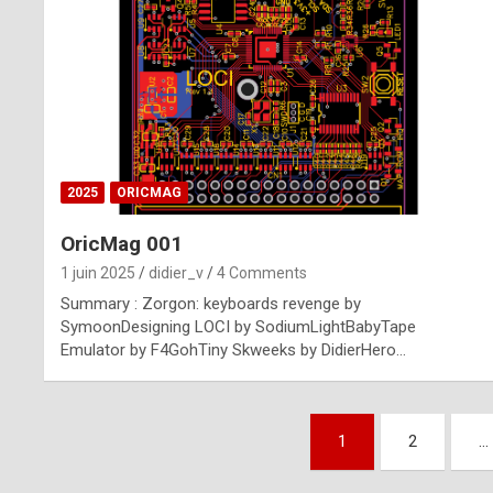
n
u
i
n
e
2025
ORICMAG
R
OricMag 001
o
1 juin 2025
didier_v
4 Comments
l
Summary : Zorgon: keyboards revenge by
e
SymoonDesigning LOCI by SodiumLightBabyTape
Emulator by F4GohTiny Skweeks by DidierHero…
x
r
Pagination
e
1
2
…
des
p