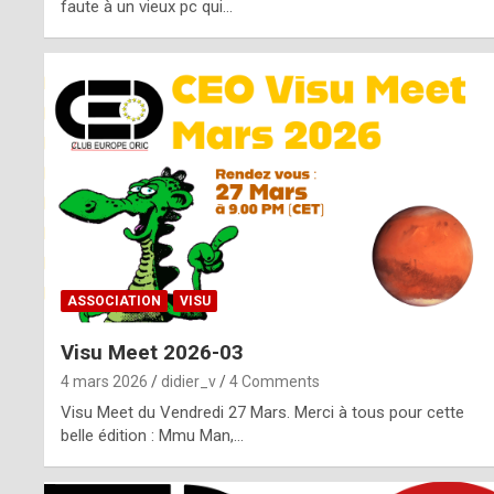
o
faute à un vieux pc qui…
s
p
o
t
,
a
s
ASSOCIATION
VISU
i
Visu Meet 2026-03
d
4 mars 2026
didier_v
4 Comments
e
Visu Meet du Vendredi 27 Mars. Merci à tous pour cette
belle édition : Mmu Man,…
f
r