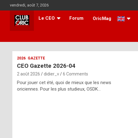
Skip
vendredi, août 7, 2026
to
content
Le CEO
Forum
OricMag
i
2026
GAZETTE
CEO Gazette 2026-04
t
2 août 2026
didier_v
6 Comments
r
Pour jouer cet été, quoi de mieux que les news
e
oriciennes. Pour les plus studieux, OSDK…
g
u
l
a