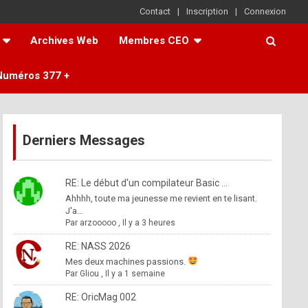
Contact
Inscription
Connexion
Archives Web
Membres CEO
Numéros 377 +
Derniers Messages
RE: Le début d'un compilateur Basic ...
Ahhhh, toute ma jeunesse me revient en te lisant.
J'a...
Par
arzooooo
,
Il y a 3 heures
RE: NASS 2026
Mes deux machines passions.
Par
Gliou
,
Il y a 1 semaine
RE: OricMag 002