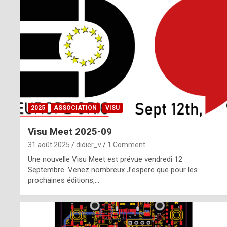
o
m
m
a
y
b
2025
ASSOCIATION
VISU
e
Visu Meet 2025-09
b
31 août 2025
didier_v
1 Comment
y
Une nouvelle Visu Meet est prévue vendredi 12
Septembre. Venez nombreux.J’espere que pour les
a
prochaines éditions,…
g
e