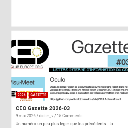
r
l
y
d
i
ff
i
c
u
2026
GAZETTE
l
CEO Gazette 2026-03
t
9 mai 2026
didier_v
15 Comments
t
Un numéro un peu plus léger que les précédents… la