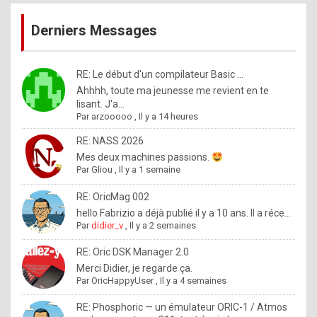
publications
9
Derniers Messages
5
%
m
RE: Le début d'un compilateur Basic ...
Ahhhh, toute ma jeunesse me revient en te
a
lisant. J'a...
d
Par
arzooooo
,
Il y a 14 heures
e
RE: NASS 2026
b
Mes deux machines passions.
Par
Gliou
,
Il y a 1 semaine
y
R
RE: OricMag 002
hello Fabrizio a déjà publié il y a 10 ans. Il a réce...
o
Par
didier_v
,
Il y a 2 semaines
l
RE: Oric DSK Manager 2.0
e
Merci Didier, je regarde ça.
x
Par
OricHappyUser
,
Il y a 4 semaines
.
RE: Phosphoric — un émulateur ORIC-1 / Atmos