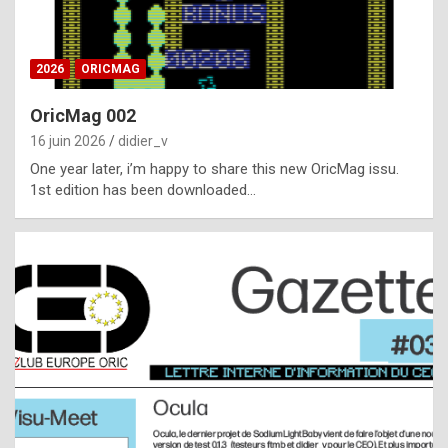
i
ff
2026
ORICMAG
i
c
OricMag 002
u
16 juin 2026
didier_v
l
One year later, i’m happy to share this new OricMag issu.
1st edition has been downloaded…
t
t
o
s
p
o
t
,
a