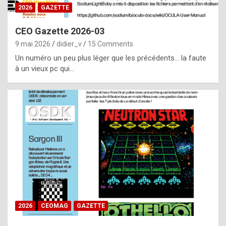
s
2026
GAZETTE
i
CEO Gazette 2026-03
d
9 mai 2026
didier_v
15 Comments
e
Un numéro un peu plus léger que les précédents… la faute
f
à un vieux pc qui…
r
o
m
m
a
y
b
e
b
2026
CEOMAG
GAZETTE
y
a