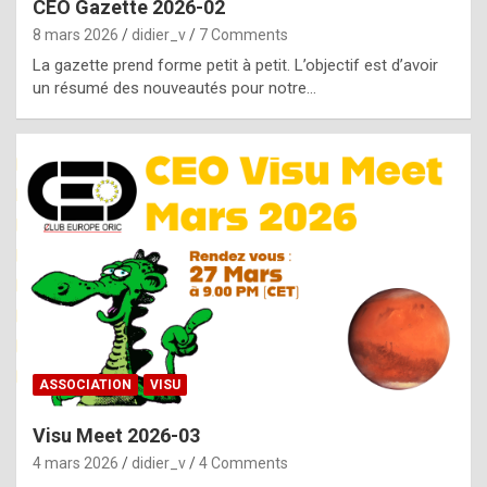
CEO Gazette 2026-02
g
8 mars 2026
didier_v
7 Comments
e
La gazette prend forme petit à petit. L’objectif est d’avoir
n
un résumé des nouveautés pour notre…
u
i
n
e
R
o
l
e
x
ASSOCIATION
VISU
r
Visu Meet 2026-03
e
4 mars 2026
didier_v
4 Comments
p