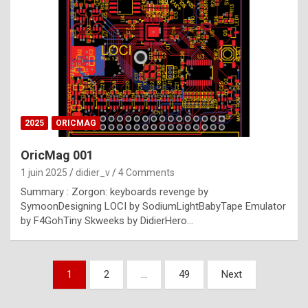
e
s
t
p
h
o
n
2025
ORICMAG
y
OricMag 001
R
1 juin 2025
didier_v
4 Comments
o
Summary : Zorgon: keyboards revenge by
l
SymoonDesigning LOCI by SodiumLightBabyTape Emulator
e
by F4GohTiny Skweeks by DidierHero…
x
a
Pagination
1
2
…
49
Next
r
des
e