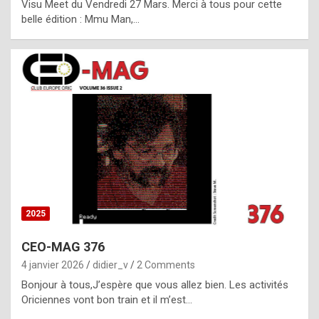
Visu Meet du Vendredi 27 Mars. Merci à tous pour cette
l
belle édition : Mmu Man,…
i
c
a
h
i
s
t
o
r
y
2025
s
CEO-MAG 376
p
4 janvier 2026
didier_v
2 Comments
e
Bonjour à tous,J’espère que vous allez bien. Les activités
c
Oriciennes vont bon train et il m’est…