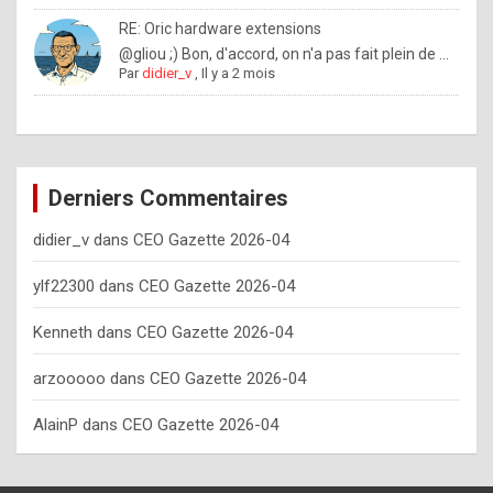
o
RE: Oric hardware extensions
w
@gliou ;) Bon, d'accord, on n'a pas fait plein de ...
Par
didier_v
,
Il y a 2 mois
o
f
t
e
Derniers Commentaires
n
didier_v
dans
CEO Gazette 2026-04
y
o
ylf22300
dans
CEO Gazette 2026-04
u
Kenneth
dans
CEO Gazette 2026-04
s
h
arzooooo
dans
CEO Gazette 2026-04
o
AlainP
dans
CEO Gazette 2026-04
u
l