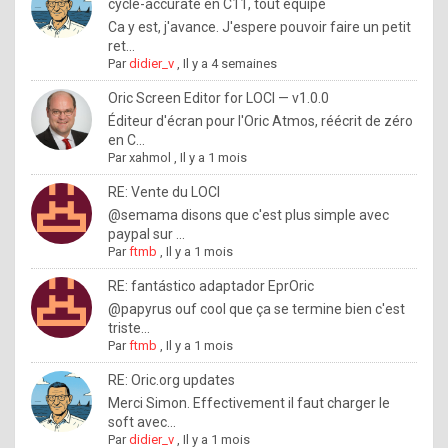
I
cycle-accurate en C11, tout équipé
Ca y est, j'avance. J'espere pouvoir faire un petit
f
ret...
y
Par
didier_v
,
Il y a 4 semaines
o
Oric Screen Editor for LOCI — v1.0.0
u
Éditeur d'écran pour l'Oric Atmos, réécrit de zéro
en C...
w
Par
xahmol
,
Il y a 1 mois
a
RE: Vente du LOCI
n
@semama disons que c'est plus simple avec
paypal sur ...
t
Par
ftmb
,
Il y a 1 mois
t
RE: fantástico adaptador EprOric
o
@papyrus ouf cool que ça se termine bien c'est
k
triste...
Par
ftmb
,
Il y a 1 mois
n
o
RE: Oric.org updates
Merci Simon. Effectivement il faut charger le
w
soft avec...
h
Par
didier_v
,
Il y a 1 mois