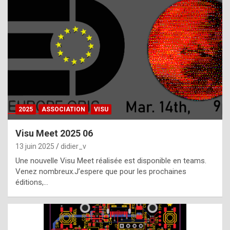
t
h
e
f
a
c
t
2025
ASSOCIATION
VISU
t
h
Visu Meet 2025 06
a
13 juin 2025
didier_v
t
Une nouvelle Visu Meet réalisée est disponible en teams.
t
Venez nombreux.J’espere que pour les prochaines
éditions,…
h
e
b