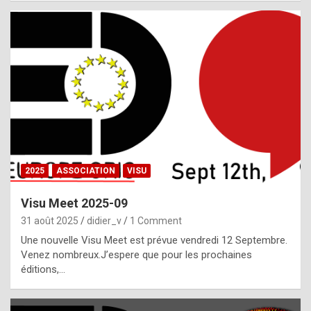
i
a
l
i
s
t
,
i
n
2025
ASSOCIATION
VISU
l
i
Visu Meet 2025-09
g
31 août 2025
didier_v
1 Comment
h
Une nouvelle Visu Meet est prévue vendredi 12 Septembre.
Venez nombreux.J’espere que pour les prochaines
t
éditions,…
o
f