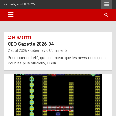
Skip
samedi, août 8, 2026
to
content
i
2026
GAZETTE
t
CEO Gazette 2026-04
r
2 août 2026
didier_v
6 Comments
e
Pour jouer cet été, quoi de mieux que les news oriciennes.
g
Pour les plus studieux, OSDK…
u
l
a
r
l
y
d