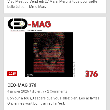
Visu Meet du Vendredi 27 Mars. Merci à tous pour cette
l
belle édition : Mmu Man,…
i
c
a
h
i
s
t
o
r
y
2025
s
CEO-MAG 376
p
4 janvier 2026
didier_v
2 Comments
e
Bonjour à tous,J’espère que vous allez bien. Les activités
c
Oriciennes vont bon train et il m’est…