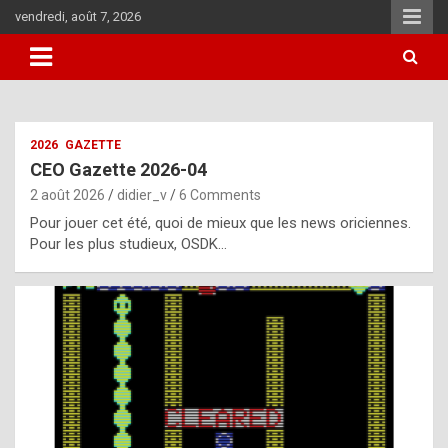
Skip
vendredi, août 7, 2026
to
content
i
2026
GAZETTE
t
CEO Gazette 2026-04
r
2 août 2026
didier_v
6 Comments
e
Pour jouer cet été, quoi de mieux que les news oriciennes.
g
Pour les plus studieux, OSDK…
u
l
a
r
l
y
d