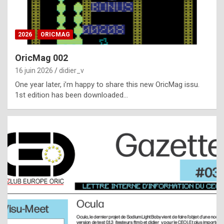
i
ff
2026
ORICMAG
i
c
OricMag 002
u
16 juin 2026
didier_v
l
One year later, i’m happy to share this new OricMag issu.
1st edition has been downloaded…
t
t
o
s
p
o
t
,
a