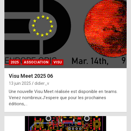
t
h
e
f
a
c
t
2025
ASSOCIATION
VISU
t
h
Visu Meet 2025 06
a
13 juin 2025
didier_v
t
Une nouvelle Visu Meet réalisée est disponible en teams.
t
Venez nombreux.J’espere que pour les prochaines
éditions,…
h
e
b