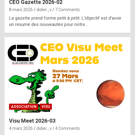
CEO Gazette 2026-02
g
8 mars 2026
didier_v
7 Comments
e
La gazette prend forme petit à petit. L’objectif est d’avoir
n
un résumé des nouveautés pour notre…
u
i
n
e
R
o
l
e
x
ASSOCIATION
VISU
r
Visu Meet 2026-03
e
4 mars 2026
didier_v
4 Comments
p