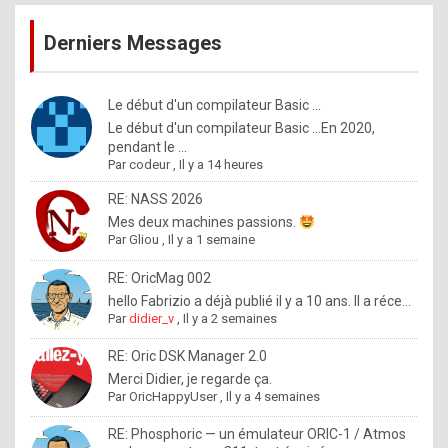
publications
9
Derniers Messages
5
%
m
Le début d'un compilateur Basic ...
Le début d'un compilateur Basic ...En 2020,
a
pendant le ...
d
Par
codeur
,
Il y a 14 heures
e
RE: NASS 2026
b
Mes deux machines passions.
Par
Gliou
,
Il y a 1 semaine
y
R
RE: OricMag 002
hello Fabrizio a déjà publié il y a 10 ans. Il a réce...
o
Par
didier_v
,
Il y a 2 semaines
l
RE: Oric DSK Manager 2.0
e
Merci Didier, je regarde ça.
x
Par
OricHappyUser
,
Il y a 4 semaines
.
RE: Phosphoric — un émulateur ORIC-1 / Atmos