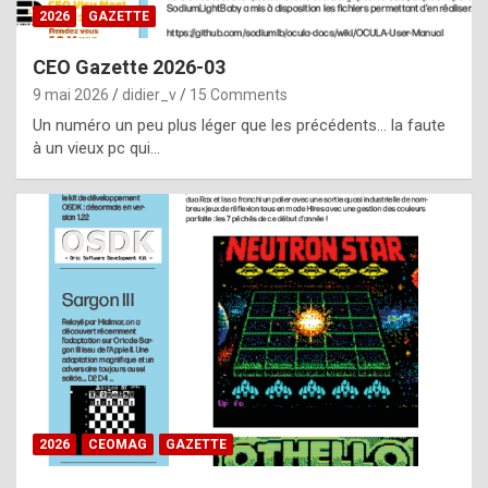
s
2026
GAZETTE
i
CEO Gazette 2026-03
d
9 mai 2026
didier_v
15 Comments
e
Un numéro un peu plus léger que les précédents… la faute
f
à un vieux pc qui…
r
o
m
m
a
y
b
e
b
2026
CEOMAG
GAZETTE
y
a