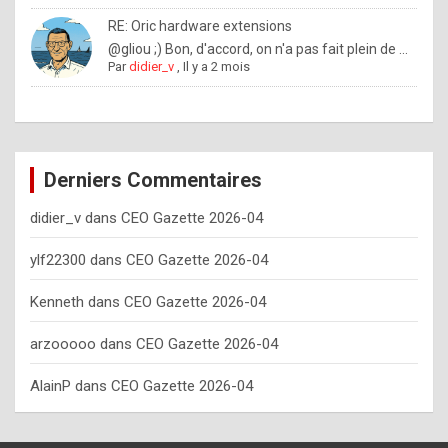
o
RE: Oric hardware extensions
w
@gliou ;) Bon, d'accord, on n'a pas fait plein de ...
Par
didier_v
,
Il y a 2 mois
o
f
t
e
Derniers Commentaires
n
didier_v
dans
CEO Gazette 2026-04
y
o
ylf22300
dans
CEO Gazette 2026-04
u
Kenneth
dans
CEO Gazette 2026-04
s
h
arzooooo
dans
CEO Gazette 2026-04
o
AlainP
dans
CEO Gazette 2026-04
u
l