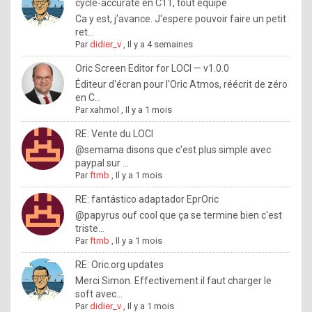
I
cycle-accurate en C11, tout équipé
Ca y est, j'avance. J'espere pouvoir faire un petit
f
ret...
y
Par
didier_v
,
Il y a 4 semaines
o
Oric Screen Editor for LOCI — v1.0.0
u
Éditeur d'écran pour l'Oric Atmos, réécrit de zéro
en C...
w
Par
xahmol
,
Il y a 1 mois
a
RE: Vente du LOCI
n
@semama disons que c'est plus simple avec
paypal sur ...
t
Par
ftmb
,
Il y a 1 mois
t
RE: fantástico adaptador EprOric
o
@papyrus ouf cool que ça se termine bien c'est
k
triste...
Par
ftmb
,
Il y a 1 mois
n
o
RE: Oric.org updates
Merci Simon. Effectivement il faut charger le
w
soft avec...
h
Par
didier_v
,
Il y a 1 mois