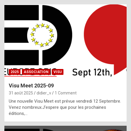
i
a
l
i
s
t
,
i
n
2025
ASSOCIATION
VISU
l
i
Visu Meet 2025-09
g
31 août 2025
didier_v
1 Comment
h
Une nouvelle Visu Meet est prévue vendredi 12 Septembre.
Venez nombreux.J’espere que pour les prochaines
t
éditions,…
o
f