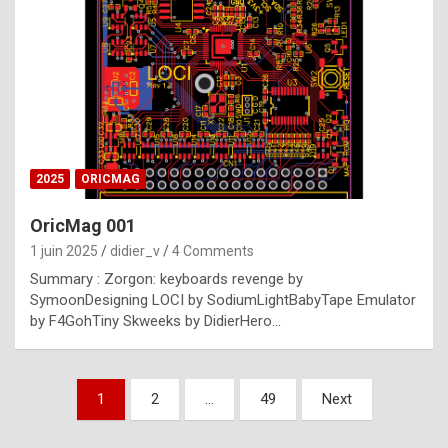
e
s
t
p
h
o
n
2025
ORICMAG
y
OricMag 001
R
1 juin 2025
didier_v
4 Comments
o
Summary : Zorgon: keyboards revenge by
l
SymoonDesigning LOCI by SodiumLightBabyTape Emulator
e
by F4GohTiny Skweeks by DidierHero…
x
a
Pagination
1
2
…
49
Next
r
des
e