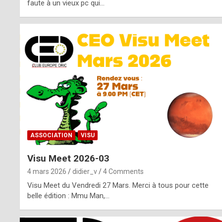
o
faute à un vieux pc qui…
s
p
o
t
,
a
s
ASSOCIATION
VISU
i
Visu Meet 2026-03
d
4 mars 2026
didier_v
4 Comments
e
Visu Meet du Vendredi 27 Mars. Merci à tous pour cette
belle édition : Mmu Man,…
f
r