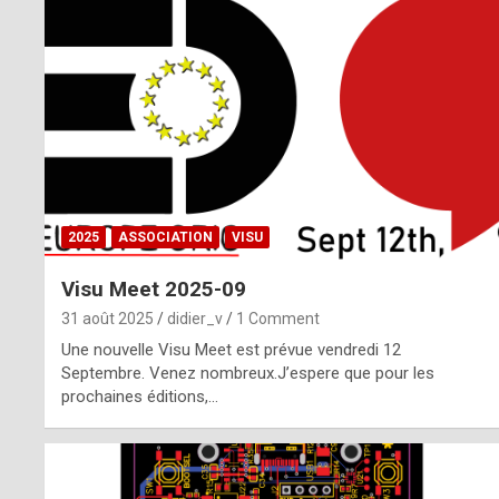
o
m
m
a
y
b
2025
ASSOCIATION
VISU
e
Visu Meet 2025-09
b
31 août 2025
didier_v
1 Comment
y
Une nouvelle Visu Meet est prévue vendredi 12
Septembre. Venez nombreux.J’espere que pour les
a
prochaines éditions,…
g
e