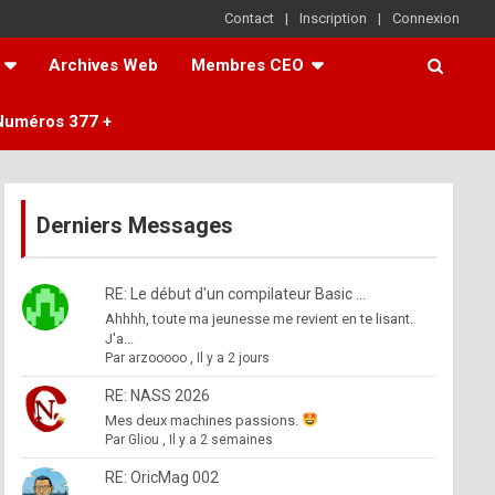
Contact
Inscription
Connexion
Archives Web
Membres CEO
Numéros 377 +
Derniers Messages
RE: Le début d'un compilateur Basic ...
Ahhhh, toute ma jeunesse me revient en te lisant.
J'a...
Par
arzooooo
,
Il y a 2 jours
RE: NASS 2026
Mes deux machines passions.
Par
Gliou
,
Il y a 2 semaines
RE: OricMag 002