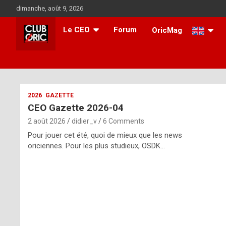
Skip
dimanche, août 9, 2026
to
content
Le CEO
Forum
OricMag
i
2026
GAZETTE
CEO Gazette 2026-04
t
2 août 2026
didier_v
6 Comments
r
Pour jouer cet été, quoi de mieux que les news
e
oriciennes. Pour les plus studieux, OSDK…
g
u
l
a