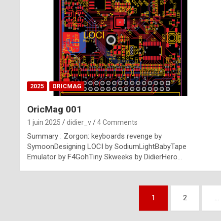
n
u
i
n
e
2025
ORICMAG
R
OricMag 001
o
1 juin 2025
didier_v
4 Comments
l
Summary : Zorgon: keyboards revenge by
e
SymoonDesigning LOCI by SodiumLightBabyTape
Emulator by F4GohTiny Skweeks by DidierHero…
x
r
Pagination
e
1
2
…
des
p