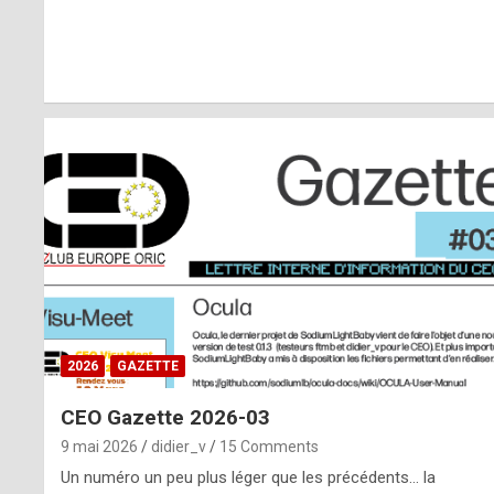
r
l
y
d
i
ff
i
c
u
2026
GAZETTE
l
CEO Gazette 2026-03
t
9 mai 2026
didier_v
15 Comments
t
Un numéro un peu plus léger que les précédents… la