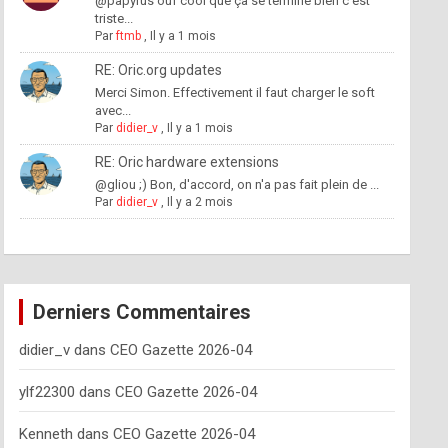
@papyrus ouf cool que ça se termine bien c'est
triste...
Par
ftmb
,
Il y a 1 mois
RE: Oric.org updates
Merci Simon. Effectivement il faut charger le soft
avec...
Par
didier_v
,
Il y a 1 mois
RE: Oric hardware extensions
@gliou ;) Bon, d'accord, on n'a pas fait plein de ...
Par
didier_v
,
Il y a 2 mois
Derniers Commentaires
didier_v
dans
CEO Gazette 2026-04
ylf22300
dans
CEO Gazette 2026-04
Kenneth
dans
CEO Gazette 2026-04