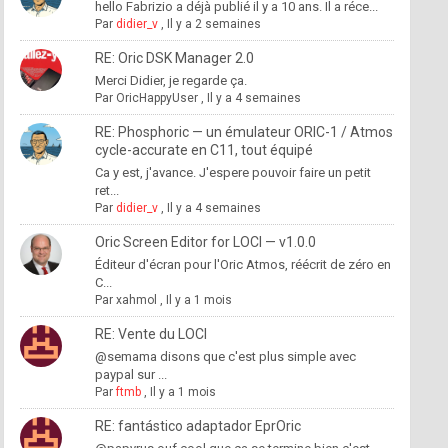
hello Fabrizio a déjà publié il y a 10 ans. Il a réce...
Par
didier_v
,
Il y a 2 semaines
RE: Oric DSK Manager 2.0
Merci Didier, je regarde ça.
Par
OricHappyUser
,
Il y a 4 semaines
RE: Phosphoric — un émulateur ORIC-1 / Atmos
cycle-accurate en C11, tout équipé
Ca y est, j'avance. J'espere pouvoir faire un petit
ret...
Par
didier_v
,
Il y a 4 semaines
Oric Screen Editor for LOCI — v1.0.0
Éditeur d'écran pour l'Oric Atmos, réécrit de zéro en
C...
Par
xahmol
,
Il y a 1 mois
RE: Vente du LOCI
@semama disons que c'est plus simple avec
paypal sur ...
Par
ftmb
,
Il y a 1 mois
RE: fantástico adaptador EprOric