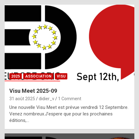
i
a
l
i
s
t
,
i
n
2025
ASSOCIATION
VISU
l
i
Visu Meet 2025-09
g
31 août 2025
didier_v
1 Comment
h
Une nouvelle Visu Meet est prévue vendredi 12 Septembre.
Venez nombreux.J’espere que pour les prochaines
t
éditions,…
o
f