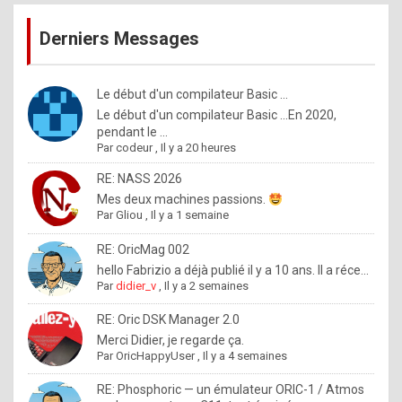
publications
9
Derniers Messages
5
%
m
Le début d'un compilateur Basic ...
Le début d'un compilateur Basic ...En 2020,
a
pendant le ...
d
Par
codeur
,
Il y a 20 heures
e
RE: NASS 2026
b
Mes deux machines passions.
Par
Gliou
,
Il y a 1 semaine
y
R
RE: OricMag 002
hello Fabrizio a déjà publié il y a 10 ans. Il a réce...
o
Par
didier_v
,
Il y a 2 semaines
l
RE: Oric DSK Manager 2.0
e
Merci Didier, je regarde ça.
x
Par
OricHappyUser
,
Il y a 4 semaines
.
RE: Phosphoric — un émulateur ORIC-1 / Atmos