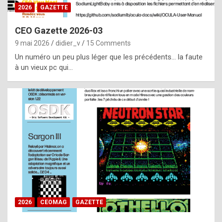
s
2026
GAZETTE
i
CEO Gazette 2026-03
d
9 mai 2026
didier_v
15 Comments
e
Un numéro un peu plus léger que les précédents… la faute
f
à un vieux pc qui…
r
o
m
m
a
y
b
e
b
2026
CEOMAG
GAZETTE
y
a