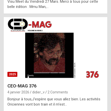
Visu Meet du Vendredi 27 Mars. Merci à tous pour cette
l
belle édition : Mmu Man,…
i
c
a
h
i
s
t
o
r
y
2025
s
CEO-MAG 376
p
4 janvier 2026
didier_v
2 Comments
e
Bonjour à tous,J’espère que vous allez bien. Les activités
c
Oriciennes vont bon train et il m’est…