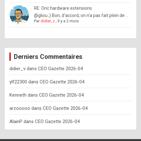
o
RE: Oric hardware extensions
w
@gliou ;) Bon, d'accord, on n'a pas fait plein de ...
Par
didier_v
,
Il y a 2 mois
o
f
t
e
Derniers Commentaires
n
didier_v
dans
CEO Gazette 2026-04
y
o
ylf22300
dans
CEO Gazette 2026-04
u
Kenneth
dans
CEO Gazette 2026-04
s
h
arzooooo
dans
CEO Gazette 2026-04
o
AlainP
dans
CEO Gazette 2026-04
u
l