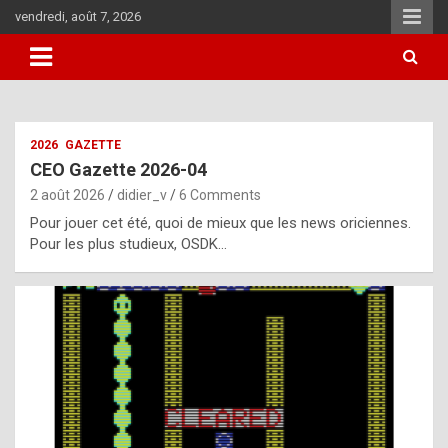
Skip
vendredi, août 7, 2026
to
content
i
2026
GAZETTE
t
CEO Gazette 2026-04
r
2 août 2026
didier_v
6 Comments
e
Pour jouer cet été, quoi de mieux que les news oriciennes.
g
Pour les plus studieux, OSDK…
u
l
a
r
l
y
d