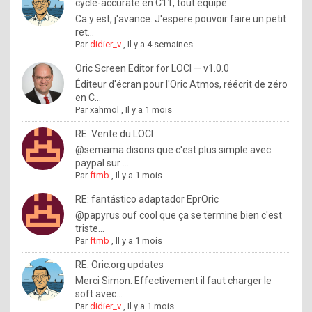
I
cycle-accurate en C11, tout équipé
Ca y est, j'avance. J'espere pouvoir faire un petit
f
ret...
y
Par
didier_v
,
Il y a 4 semaines
o
Oric Screen Editor for LOCI — v1.0.0
u
Éditeur d'écran pour l'Oric Atmos, réécrit de zéro
en C...
w
Par
xahmol
,
Il y a 1 mois
a
RE: Vente du LOCI
n
@semama disons que c'est plus simple avec
paypal sur ...
t
Par
ftmb
,
Il y a 1 mois
t
RE: fantástico adaptador EprOric
o
@papyrus ouf cool que ça se termine bien c'est
k
triste...
Par
ftmb
,
Il y a 1 mois
n
o
RE: Oric.org updates
Merci Simon. Effectivement il faut charger le
w
soft avec...
h
Par
didier_v
,
Il y a 1 mois