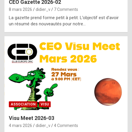
CEO Gazette 2026-02
g
8 mars 2026
didier_v
7 Comments
e
La gazette prend forme petit à petit. L’objectif est d’avoir
n
un résumé des nouveautés pour notre…
u
i
n
e
R
o
l
e
x
ASSOCIATION
VISU
r
Visu Meet 2026-03
e
4 mars 2026
didier_v
4 Comments
p