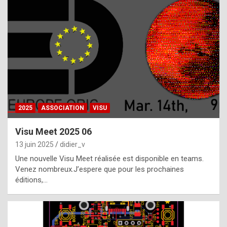
t
h
e
f
a
c
t
2025
ASSOCIATION
VISU
t
h
Visu Meet 2025 06
a
13 juin 2025
didier_v
t
Une nouvelle Visu Meet réalisée est disponible en teams.
t
Venez nombreux.J’espere que pour les prochaines
éditions,…
h
e
b