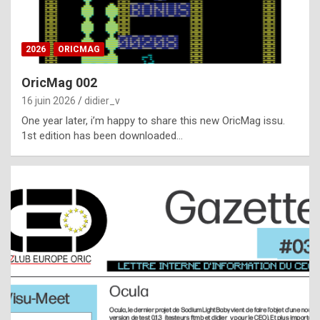
i
ff
2026
ORICMAG
i
c
OricMag 002
u
16 juin 2026
didier_v
l
One year later, i’m happy to share this new OricMag issu.
1st edition has been downloaded…
t
t
o
s
p
o
t
,
a