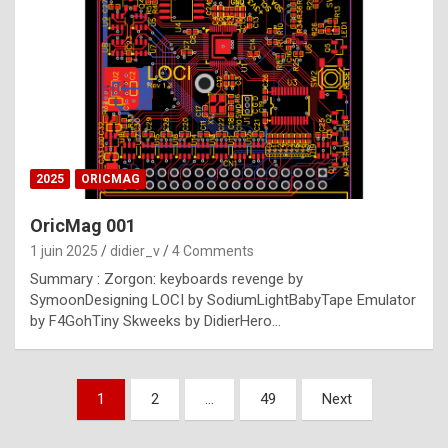
e
s
t
p
h
o
n
2025
ORICMAG
y
OricMag 001
R
1 juin 2025
didier_v
4 Comments
o
Summary : Zorgon: keyboards revenge by
l
SymoonDesigning LOCI by SodiumLightBabyTape Emulator
e
by F4GohTiny Skweeks by DidierHero…
x
a
Pagination
1
2
…
49
Next
r
des
e