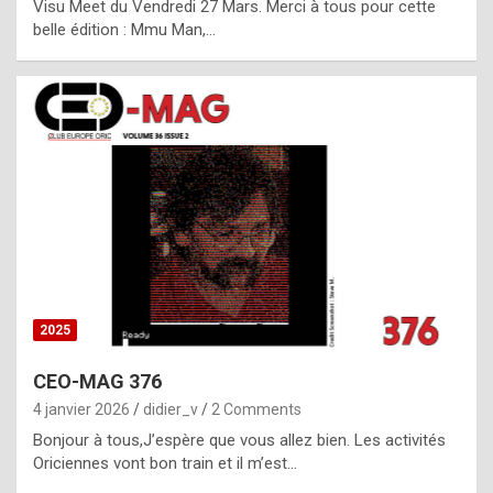
Visu Meet du Vendredi 27 Mars. Merci à tous pour cette
l
belle édition : Mmu Man,…
i
c
a
h
i
s
t
o
r
y
2025
s
CEO-MAG 376
p
4 janvier 2026
didier_v
2 Comments
e
Bonjour à tous,J’espère que vous allez bien. Les activités
c
Oriciennes vont bon train et il m’est…