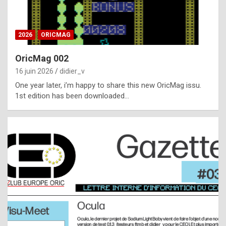
i
ff
2026
ORICMAG
i
c
OricMag 002
u
16 juin 2026
didier_v
l
One year later, i’m happy to share this new OricMag issu.
1st edition has been downloaded…
t
t
o
s
p
o
t
,
a