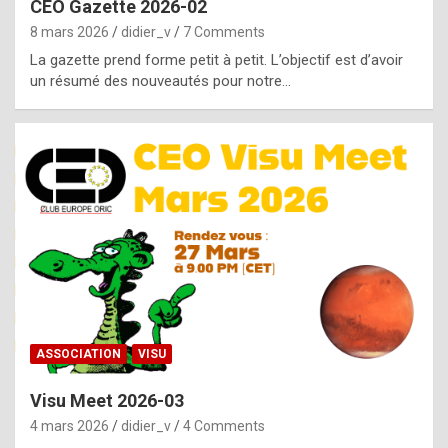
CEO Gazette 2026-02
g
8 mars 2026
didier_v
7 Comments
e
La gazette prend forme petit à petit. L’objectif est d’avoir
n
un résumé des nouveautés pour notre…
u
i
n
e
R
o
l
e
x
ASSOCIATION
VISU
r
Visu Meet 2026-03
e
4 mars 2026
didier_v
4 Comments
p