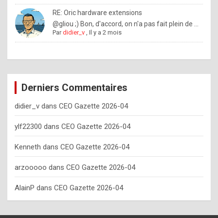
o
RE: Oric hardware extensions
w
@gliou ;) Bon, d'accord, on n'a pas fait plein de ...
Par
didier_v
,
Il y a 2 mois
o
f
t
e
Derniers Commentaires
n
didier_v
dans
CEO Gazette 2026-04
y
o
ylf22300
dans
CEO Gazette 2026-04
u
Kenneth
dans
CEO Gazette 2026-04
s
h
arzooooo
dans
CEO Gazette 2026-04
o
AlainP
dans
CEO Gazette 2026-04
u
l