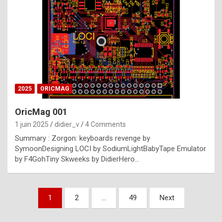
e
s
t
p
h
o
n
2025
ORICMAG
y
OricMag 001
R
1 juin 2025
didier_v
4 Comments
o
Summary : Zorgon: keyboards revenge by
l
SymoonDesigning LOCI by SodiumLightBabyTape Emulator
e
by F4GohTiny Skweeks by DidierHero…
x
a
Pagination
1
2
…
49
Next
r
des
e