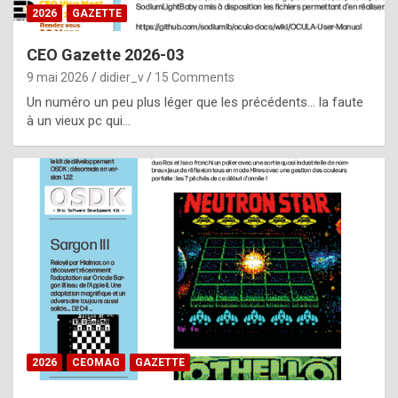
s
2026
GAZETTE
i
CEO Gazette 2026-03
d
9 mai 2026
didier_v
15 Comments
e
Un numéro un peu plus léger que les précédents… la faute
f
à un vieux pc qui…
r
o
m
m
a
y
b
e
b
2026
CEOMAG
GAZETTE
y
a