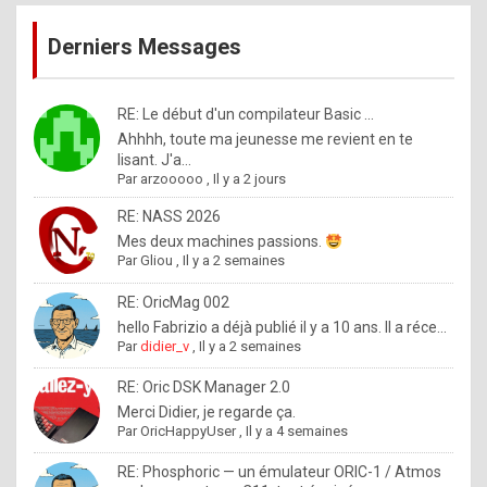
publications
9
Derniers Messages
5
%
m
RE: Le début d'un compilateur Basic ...
Ahhhh, toute ma jeunesse me revient en te
a
lisant. J'a...
d
Par
arzooooo
,
Il y a 2 jours
e
RE: NASS 2026
b
Mes deux machines passions.
Par
Gliou
,
Il y a 2 semaines
y
R
RE: OricMag 002
hello Fabrizio a déjà publié il y a 10 ans. Il a réce...
o
Par
didier_v
,
Il y a 2 semaines
l
RE: Oric DSK Manager 2.0
e
Merci Didier, je regarde ça.
x
Par
OricHappyUser
,
Il y a 4 semaines
.
RE: Phosphoric — un émulateur ORIC-1 / Atmos