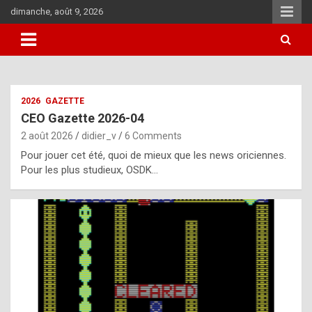
Skip
dimanche, août 9, 2026
to
content
i
2026
GAZETTE
t
CEO Gazette 2026-04
r
2 août 2026
didier_v
6 Comments
e
Pour jouer cet été, quoi de mieux que les news oriciennes.
g
Pour les plus studieux, OSDK…
u
l
a
r
l
y
d