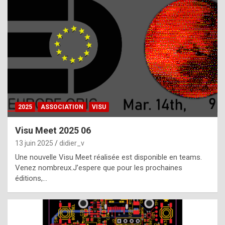
t
h
e
f
a
c
t
2025
ASSOCIATION
VISU
t
h
Visu Meet 2025 06
a
13 juin 2025
didier_v
t
Une nouvelle Visu Meet réalisée est disponible en teams.
t
Venez nombreux.J’espere que pour les prochaines
éditions,…
h
e
b