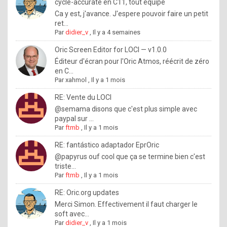
I
cycle-accurate en C11, tout équipé
Ca y est, j'avance. J'espere pouvoir faire un petit
f
ret...
y
Par
didier_v
,
Il y a 4 semaines
o
Oric Screen Editor for LOCI — v1.0.0
u
Éditeur d'écran pour l'Oric Atmos, réécrit de zéro
en C...
w
Par
xahmol
,
Il y a 1 mois
a
RE: Vente du LOCI
n
@semama disons que c'est plus simple avec
paypal sur ...
t
Par
ftmb
,
Il y a 1 mois
t
RE: fantástico adaptador EprOric
o
@papyrus ouf cool que ça se termine bien c'est
k
triste...
Par
ftmb
,
Il y a 1 mois
n
o
RE: Oric.org updates
Merci Simon. Effectivement il faut charger le
w
soft avec...
h
Par
didier_v
,
Il y a 1 mois