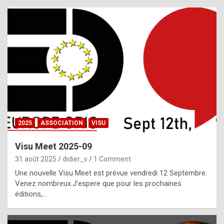
i
a
l
i
s
t
,
i
n
2025
ASSOCIATION
VISU
l
i
Visu Meet 2025-09
g
31 août 2025
didier_v
1 Comment
h
Une nouvelle Visu Meet est prévue vendredi 12 Septembre.
Venez nombreux.J’espere que pour les prochaines
t
éditions,…
o
f