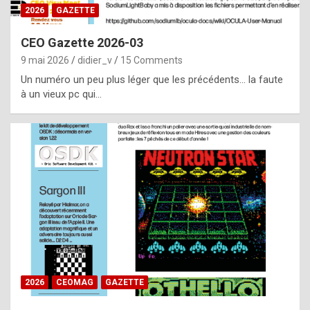
s
2026
GAZETTE
i
CEO Gazette 2026-03
d
9 mai 2026
didier_v
15 Comments
e
Un numéro un peu plus léger que les précédents… la faute
f
à un vieux pc qui…
r
o
m
m
a
y
b
e
b
2026
CEOMAG
GAZETTE
y
a