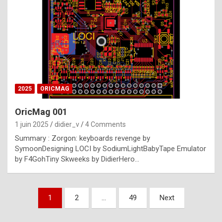
e
s
t
p
h
o
n
2025
ORICMAG
y
OricMag 001
R
1 juin 2025
didier_v
4 Comments
o
Summary : Zorgon: keyboards revenge by
l
SymoonDesigning LOCI by SodiumLightBabyTape Emulator
e
by F4GohTiny Skweeks by DidierHero…
x
a
Pagination
1
2
…
49
Next
r
des
e