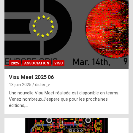
t
h
e
f
a
c
t
2025
ASSOCIATION
VISU
t
h
Visu Meet 2025 06
a
13 juin 2025
didier_v
t
Une nouvelle Visu Meet réalisée est disponible en teams.
t
Venez nombreux.J’espere que pour les prochaines
éditions,…
h
e
b