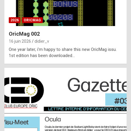
i
ff
2026
ORICMAG
i
c
OricMag 002
u
16 juin 2026
didier_v
l
One year later, i’m happy to share this new OricMag issu.
1st edition has been downloaded…
t
t
o
s
p
o
t
,
a