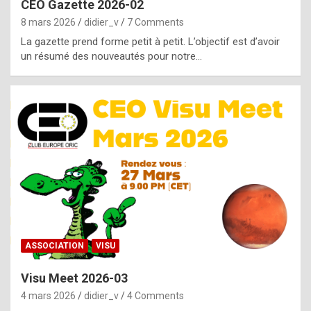
CEO Gazette 2026-02
g
8 mars 2026
didier_v
7 Comments
e
La gazette prend forme petit à petit. L’objectif est d’avoir
n
un résumé des nouveautés pour notre…
u
i
n
e
R
o
l
e
x
ASSOCIATION
VISU
r
Visu Meet 2026-03
e
4 mars 2026
didier_v
4 Comments
p