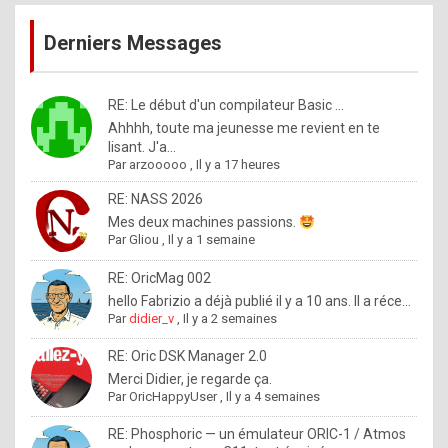
publications
9
Derniers Messages
5
%
m
RE: Le début d'un compilateur Basic ...
Ahhhh, toute ma jeunesse me revient en te
a
lisant. J'a...
d
Par
arzooooo
,
Il y a 17 heures
e
RE: NASS 2026
b
Mes deux machines passions.
Par
Gliou
,
Il y a 1 semaine
y
R
RE: OricMag 002
hello Fabrizio a déjà publié il y a 10 ans. Il a réce...
o
Par
didier_v
,
Il y a 2 semaines
l
RE: Oric DSK Manager 2.0
e
Merci Didier, je regarde ça.
x
Par
OricHappyUser
,
Il y a 4 semaines
.
RE: Phosphoric — un émulateur ORIC-1 / Atmos