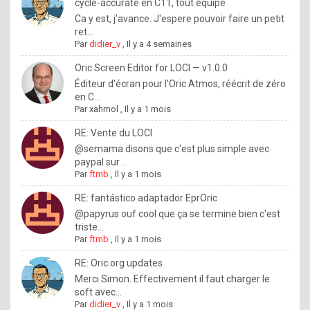
I
cycle-accurate en C11, tout équipé
Ca y est, j'avance. J'espere pouvoir faire un petit
f
ret...
y
Par
didier_v
,
Il y a 4 semaines
o
Oric Screen Editor for LOCI — v1.0.0
u
Éditeur d'écran pour l'Oric Atmos, réécrit de zéro
en C...
w
Par
xahmol
,
Il y a 1 mois
a
RE: Vente du LOCI
n
@semama disons que c'est plus simple avec
paypal sur ...
t
Par
ftmb
,
Il y a 1 mois
t
RE: fantástico adaptador EprOric
o
@papyrus ouf cool que ça se termine bien c'est
k
triste...
Par
ftmb
,
Il y a 1 mois
n
o
RE: Oric.org updates
Merci Simon. Effectivement il faut charger le
w
soft avec...
h
Par
didier_v
,
Il y a 1 mois