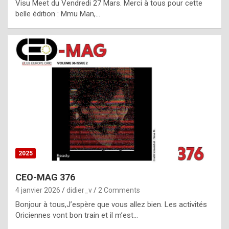
Visu Meet du Vendredi 27 Mars. Merci à tous pour cette
l
belle édition : Mmu Man,…
i
c
a
h
i
s
t
o
r
y
2025
s
CEO-MAG 376
p
4 janvier 2026
didier_v
2 Comments
e
Bonjour à tous,J’espère que vous allez bien. Les activités
c
Oriciennes vont bon train et il m’est…