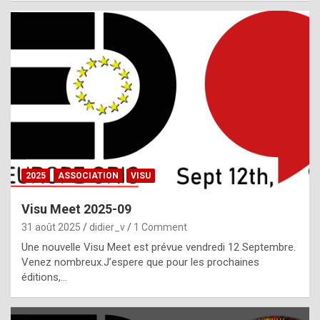
i
a
l
i
s
t
,
i
n
2025
ASSOCIATION
VISU
l
i
Visu Meet 2025-09
g
31 août 2025
didier_v
1 Comment
h
Une nouvelle Visu Meet est prévue vendredi 12 Septembre.
Venez nombreux.J’espere que pour les prochaines
t
éditions,…
o
f