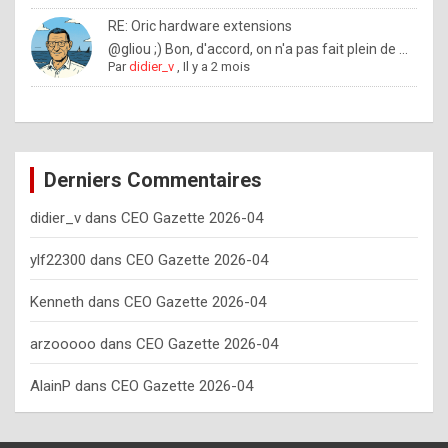
o
RE: Oric hardware extensions
w
@gliou ;) Bon, d'accord, on n'a pas fait plein de ...
Par
didier_v
,
Il y a 2 mois
o
f
t
e
Derniers Commentaires
n
didier_v
dans
CEO Gazette 2026-04
y
o
ylf22300
dans
CEO Gazette 2026-04
u
Kenneth
dans
CEO Gazette 2026-04
s
h
arzooooo
dans
CEO Gazette 2026-04
o
AlainP
dans
CEO Gazette 2026-04
u
l