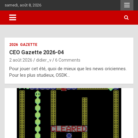
Skip
samedi, août 8, 2026
to
content
i
2026
GAZETTE
t
CEO Gazette 2026-04
r
2 août 2026
didier_v
6 Comments
e
Pour jouer cet été, quoi de mieux que les news oriciennes.
g
Pour les plus studieux, OSDK…
u
l
a
r
l
y
d