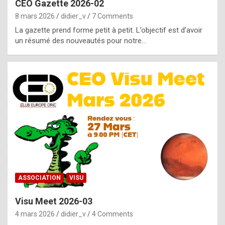
CEO Gazette 2026-02
g
8 mars 2026
didier_v
7 Comments
e
La gazette prend forme petit à petit. L’objectif est d’avoir
n
un résumé des nouveautés pour notre…
u
i
n
e
R
o
l
e
x
ASSOCIATION
VISU
r
Visu Meet 2026-03
e
4 mars 2026
didier_v
4 Comments
p