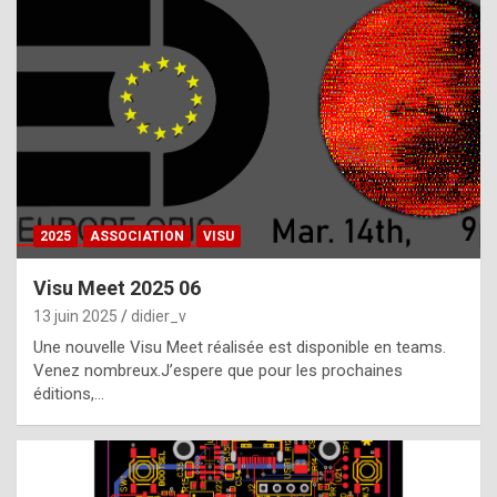
t
h
e
f
a
c
t
2025
ASSOCIATION
VISU
t
h
Visu Meet 2025 06
a
13 juin 2025
didier_v
t
Une nouvelle Visu Meet réalisée est disponible en teams.
t
Venez nombreux.J’espere que pour les prochaines
éditions,…
h
e
b