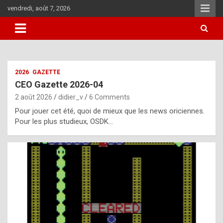
Skip
vendredi, août 7, 2026
to
content
i
2026
GAZETTE
t
CEO Gazette 2026-04
r
2 août 2026
didier_v
6 Comments
e
Pour jouer cet été, quoi de mieux que les news oriciennes.
g
Pour les plus studieux, OSDK…
u
l
a
r
l
y
d