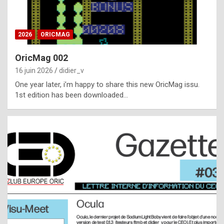
i
ff
2026
ORICMAG
i
c
OricMag 002
u
16 juin 2026
didier_v
l
One year later, i’m happy to share this new OricMag issu.
1st edition has been downloaded…
t
t
o
s
p
o
t
,
a