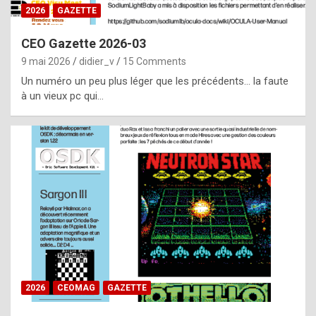
s
2026
GAZETTE
i
CEO Gazette 2026-03
d
9 mai 2026
didier_v
15 Comments
e
Un numéro un peu plus léger que les précédents… la faute
f
à un vieux pc qui…
r
o
m
m
a
y
b
e
b
2026
CEOMAG
GAZETTE
y
a