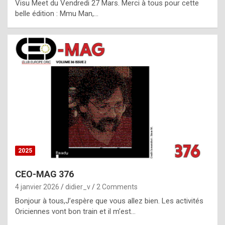
Visu Meet du Vendredi 27 Mars. Merci à tous pour cette
l
belle édition : Mmu Man,…
i
c
a
h
i
s
t
o
r
y
2025
s
CEO-MAG 376
p
4 janvier 2026
didier_v
2 Comments
e
Bonjour à tous,J’espère que vous allez bien. Les activités
c
Oriciennes vont bon train et il m’est…