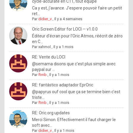
I
cycle-accurate en C11, tout équipé
Ca y est, j'avance. J'espere pouvoir faire un petit
f
ret...
y
Par
didier_v
,
Il y a 4 semaines
o
Oric Screen Editor for LOCI — v1.0.0
u
Éditeur d'écran pour l'Oric Atmos, réécrit de zéro
en C...
w
Par
xahmol
,
Il y a 1 mois
a
RE: Vente du LOCI
n
@semama disons que c'est plus simple avec
paypal sur ...
t
Par
ftmb
,
Il y a 1 mois
t
RE: fantástico adaptador EprOric
o
@papyrus ouf cool que ça se termine bien c'est
k
triste...
Par
ftmb
,
Il y a 1 mois
n
o
RE: Oric.org updates
Merci Simon. Effectivement il faut charger le
w
soft avec...
h
Par
didier_v
,
Il y a 1 mois