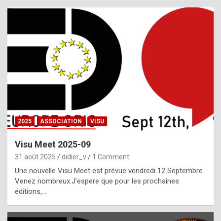
i
a
l
i
s
t
,
i
n
2025
ASSOCIATION
VISU
l
i
Visu Meet 2025-09
g
31 août 2025
didier_v
1 Comment
h
Une nouvelle Visu Meet est prévue vendredi 12 Septembre.
Venez nombreux.J’espere que pour les prochaines
t
éditions,…
o
f