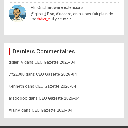
o
RE: Oric hardware extensions
w
@gliou ;) Bon, d'accord, on n'a pas fait plein de ...
Par
didier_v
,
Il y a 2 mois
o
f
t
e
Derniers Commentaires
n
didier_v
dans
CEO Gazette 2026-04
y
o
ylf22300
dans
CEO Gazette 2026-04
u
Kenneth
dans
CEO Gazette 2026-04
s
h
arzooooo
dans
CEO Gazette 2026-04
o
AlainP
dans
CEO Gazette 2026-04
u
l