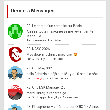
publications
9
Derniers Messages
5
%
m
RE: Le début d'un compilateur Basic ...
Ahhhh, toute ma jeunesse me revient en te
a
lisant. J'a...
d
Par
arzooooo
,
Il y a 6 heures
e
RE: NASS 2026
b
Mes deux machines passions.
Par
Gliou
,
Il y a 1 semaine
y
R
RE: OricMag 002
hello Fabrizio a déjà publié il y a 10 ans. Il a réce...
o
Par
didier_v
,
Il y a 2 semaines
l
RE: Oric DSK Manager 2.0
e
Merci Didier, je regarde ça.
x
Par
OricHappyUser
,
Il y a 4 semaines
.
RE: Phosphoric — un émulateur ORIC-1 / Atmos