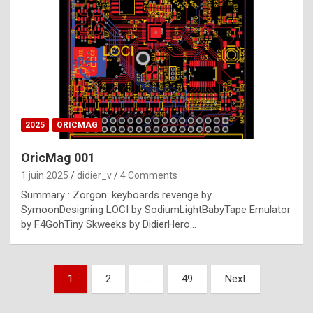
e
s
t
p
h
o
n
2025
ORICMAG
y
OricMag 001
R
1 juin 2025
didier_v
4 Comments
o
Summary : Zorgon: keyboards revenge by
l
SymoonDesigning LOCI by SodiumLightBabyTape Emulator
e
by F4GohTiny Skweeks by DidierHero…
x
a
Pagination
1
2
…
49
Next
r
des
e