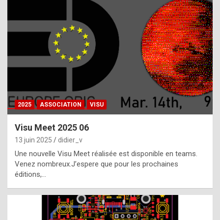
t
h
e
f
a
c
t
2025
ASSOCIATION
VISU
t
h
Visu Meet 2025 06
a
13 juin 2025
didier_v
t
Une nouvelle Visu Meet réalisée est disponible en teams.
t
Venez nombreux.J’espere que pour les prochaines
éditions,…
h
e
b