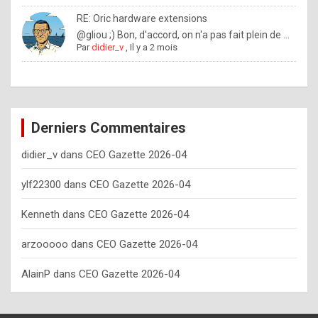
o
RE: Oric hardware extensions
w
@gliou ;) Bon, d'accord, on n'a pas fait plein de ...
Par
didier_v
,
Il y a 2 mois
o
f
t
e
Derniers Commentaires
n
didier_v
dans
CEO Gazette 2026-04
y
o
ylf22300
dans
CEO Gazette 2026-04
u
Kenneth
dans
CEO Gazette 2026-04
s
h
arzooooo
dans
CEO Gazette 2026-04
o
AlainP
dans
CEO Gazette 2026-04
u
l