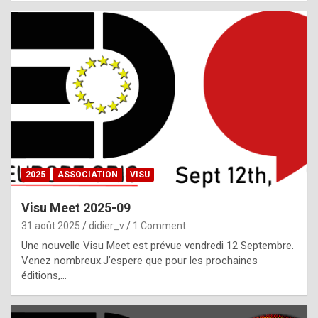
i
a
l
i
s
t
,
i
n
2025
ASSOCIATION
VISU
l
i
Visu Meet 2025-09
g
31 août 2025
didier_v
1 Comment
h
Une nouvelle Visu Meet est prévue vendredi 12 Septembre.
Venez nombreux.J’espere que pour les prochaines
t
éditions,…
o
f