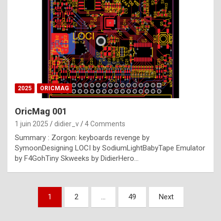
e
s
t
p
h
o
n
2025
ORICMAG
y
OricMag 001
R
1 juin 2025
didier_v
4 Comments
o
Summary : Zorgon: keyboards revenge by
l
SymoonDesigning LOCI by SodiumLightBabyTape Emulator
e
by F4GohTiny Skweeks by DidierHero…
x
a
Pagination
1
2
…
49
Next
r
des
e