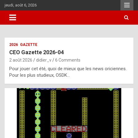
Skip
jeudi, août 6, 2026
to
content
i
2026
GAZETTE
t
CEO Gazette 2026-04
r
2 août 2026
didier_v
6 Comments
e
Pour jouer cet été, quoi de mieux que les news oriciennes.
g
Pour les plus studieux, OSDK…
u
l
a
r
l
y
d