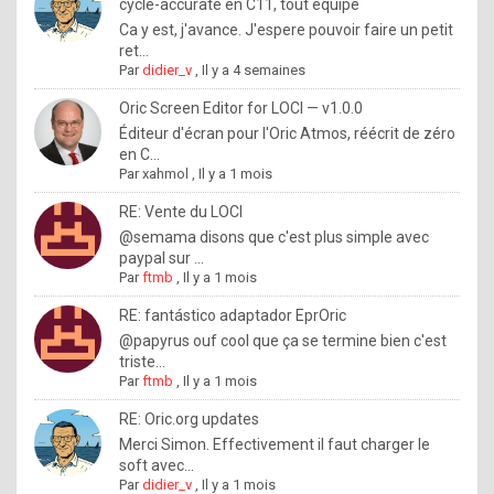
I
cycle-accurate en C11, tout équipé
Ca y est, j'avance. J'espere pouvoir faire un petit
f
ret...
y
Par
didier_v
,
Il y a 4 semaines
o
Oric Screen Editor for LOCI — v1.0.0
u
Éditeur d'écran pour l'Oric Atmos, réécrit de zéro
en C...
w
Par
xahmol
,
Il y a 1 mois
a
RE: Vente du LOCI
n
@semama disons que c'est plus simple avec
paypal sur ...
t
Par
ftmb
,
Il y a 1 mois
t
RE: fantástico adaptador EprOric
o
@papyrus ouf cool que ça se termine bien c'est
k
triste...
Par
ftmb
,
Il y a 1 mois
n
o
RE: Oric.org updates
Merci Simon. Effectivement il faut charger le
w
soft avec...
h
Par
didier_v
,
Il y a 1 mois