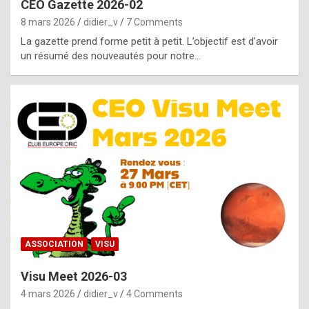
CEO Gazette 2026-02
g
8 mars 2026
didier_v
7 Comments
e
La gazette prend forme petit à petit. L’objectif est d’avoir
n
un résumé des nouveautés pour notre…
u
i
n
e
R
o
l
e
x
ASSOCIATION
VISU
r
Visu Meet 2026-03
e
4 mars 2026
didier_v
4 Comments
p