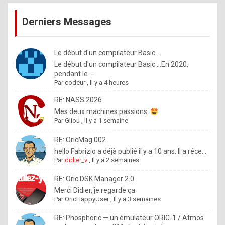
publications
9
Derniers Messages
5
%
m
Le début d'un compilateur Basic ...
Le début d'un compilateur Basic ...En 2020,
a
pendant le ...
d
Par
codeur
,
Il y a 4 heures
e
RE: NASS 2026
b
Mes deux machines passions.
Par
Gliou
,
Il y a 1 semaine
y
R
RE: OricMag 002
hello Fabrizio a déjà publié il y a 10 ans. Il a réce...
o
Par
didier_v
,
Il y a 2 semaines
l
RE: Oric DSK Manager 2.0
e
Merci Didier, je regarde ça.
x
Par
OricHappyUser
,
Il y a 3 semaines
.
RE: Phosphoric — un émulateur ORIC-1 / Atmos