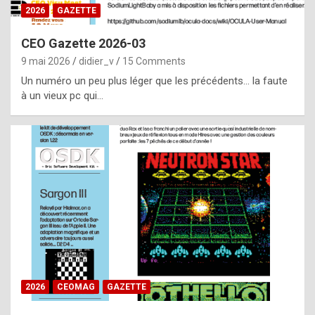
s
2026
GAZETTE
i
CEO Gazette 2026-03
d
9 mai 2026
didier_v
15 Comments
e
Un numéro un peu plus léger que les précédents… la faute
f
à un vieux pc qui…
r
o
m
m
a
y
b
e
b
2026
CEOMAG
GAZETTE
y
a