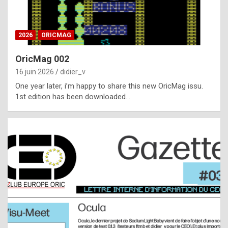
i
ff
2026
ORICMAG
i
c
OricMag 002
u
16 juin 2026
didier_v
l
One year later, i’m happy to share this new OricMag issu.
1st edition has been downloaded…
t
t
o
s
p
o
t
,
a