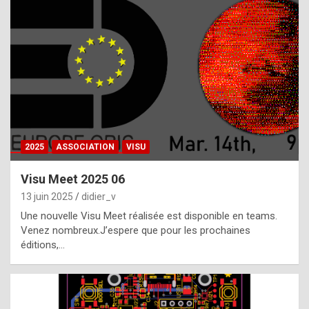
t
h
e
f
a
c
t
2025
ASSOCIATION
VISU
t
h
Visu Meet 2025 06
a
13 juin 2025
didier_v
t
Une nouvelle Visu Meet réalisée est disponible en teams.
t
Venez nombreux.J’espere que pour les prochaines
éditions,…
h
e
b