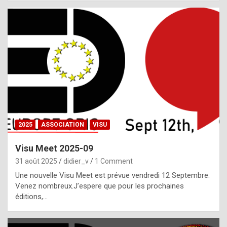
i
a
l
i
s
t
,
i
n
2025
ASSOCIATION
VISU
l
i
Visu Meet 2025-09
g
31 août 2025
didier_v
1 Comment
h
Une nouvelle Visu Meet est prévue vendredi 12 Septembre.
Venez nombreux.J’espere que pour les prochaines
t
éditions,…
o
f