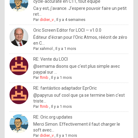
I
cycle-accurate en C11, tout équipé
Ca y est, j'avance. J'espere pouvoir faire un petit
f
ret...
y
Par
didier_v
,
Il y a 4 semaines
o
Oric Screen Editor for LOCI — v1.0.0
u
Éditeur d'écran pour l'Oric Atmos, réécrit de zéro
en C...
w
Par
xahmol
,
Il y a 1 mois
a
RE: Vente du LOCI
n
@semama disons que c'est plus simple avec
paypal sur ...
t
Par
ftmb
,
Il y a 1 mois
t
RE: fantástico adaptador EprOric
o
@papyrus ouf cool que ça se termine bien c'est
k
triste...
Par
ftmb
,
Il y a 1 mois
n
o
RE: Oric.org updates
Merci Simon. Effectivement il faut charger le
w
soft avec...
h
Par
didier_v
,
Il y a 1 mois