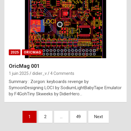
e
s
t
p
h
o
n
2025
ORICMAG
y
OricMag 001
R
1 juin 2025
didier_v
4 Comments
o
Summary : Zorgon: keyboards revenge by
l
SymoonDesigning LOCI by SodiumLightBabyTape Emulator
e
by F4GohTiny Skweeks by DidierHero…
x
a
Pagination
1
2
…
49
Next
r
des
e