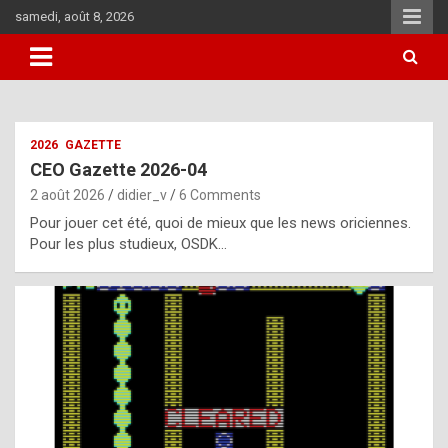
Skip
samedi, août 8, 2026
to
content
i
2026
GAZETTE
t
CEO Gazette 2026-04
r
2 août 2026
didier_v
6 Comments
e
Pour jouer cet été, quoi de mieux que les news oriciennes.
g
Pour les plus studieux, OSDK…
u
l
a
r
l
y
d