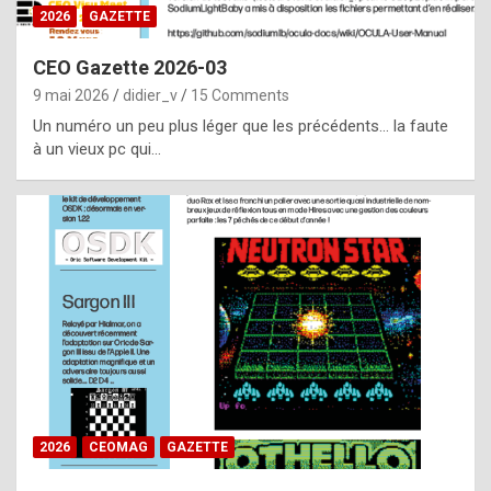
s
2026
GAZETTE
i
CEO Gazette 2026-03
d
9 mai 2026
didier_v
15 Comments
e
Un numéro un peu plus léger que les précédents… la faute
f
à un vieux pc qui…
r
o
m
m
a
y
b
e
b
2026
CEOMAG
GAZETTE
y
a