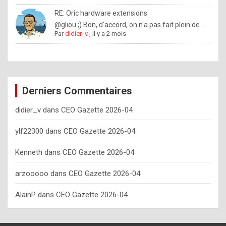
o
RE: Oric hardware extensions
w
@gliou ;) Bon, d'accord, on n'a pas fait plein de ...
Par
didier_v
,
Il y a 2 mois
o
f
t
e
Derniers Commentaires
n
didier_v
dans
CEO Gazette 2026-04
y
o
ylf22300
dans
CEO Gazette 2026-04
u
Kenneth
dans
CEO Gazette 2026-04
s
h
arzooooo
dans
CEO Gazette 2026-04
o
AlainP
dans
CEO Gazette 2026-04
u
l