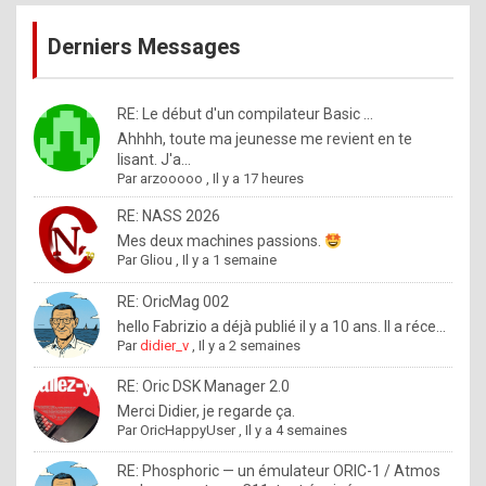
publications
9
Derniers Messages
5
%
m
RE: Le début d'un compilateur Basic ...
Ahhhh, toute ma jeunesse me revient en te
a
lisant. J'a...
d
Par
arzooooo
,
Il y a 17 heures
e
RE: NASS 2026
b
Mes deux machines passions.
Par
Gliou
,
Il y a 1 semaine
y
R
RE: OricMag 002
hello Fabrizio a déjà publié il y a 10 ans. Il a réce...
o
Par
didier_v
,
Il y a 2 semaines
l
RE: Oric DSK Manager 2.0
e
Merci Didier, je regarde ça.
x
Par
OricHappyUser
,
Il y a 4 semaines
.
RE: Phosphoric — un émulateur ORIC-1 / Atmos