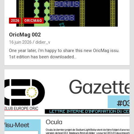
i
ff
2026
ORICMAG
i
c
OricMag 002
u
16 juin 2026
didier_v
l
One year later, i’m happy to share this new OricMag issu.
1st edition has been downloaded…
t
t
o
s
p
o
t
,
a