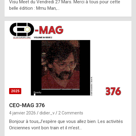
Visu Meet du Vendredi 27 Mars. Merci à tous pour cette
l
belle édition : Mmu Man,…
i
c
a
h
i
s
t
o
r
y
2025
s
CEO-MAG 376
p
4 janvier 2026
didier_v
2 Comments
e
Bonjour à tous,J’espère que vous allez bien. Les activités
c
Oriciennes vont bon train et il m’est…