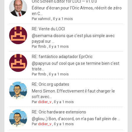
I
Oric Screen Editor for LOCI — v1.0.0
Éditeur d'écran pour l'Oric Atmos, réécrit de zéro
f
en C...
y
Par
xahmol
,
Il y a 1 mois
o
RE: Vente du LOCI
u
@semama disons que c'est plus simple avec
paypal sur ...
w
Par
ftmb
,
Il y a 1 mois
a
RE: fantástico adaptador EprOric
n
@papyrus ouf cool que ça se termine bien c'est
triste...
t
Par
ftmb
,
Il y a 1 mois
t
RE: Oric.org updates
o
Merci Simon. Effectivement il faut charger le
k
soft avec...
Par
didier_v
,
Il y a 1 mois
n
o
RE: Oric hardware extensions
@gliou ;) Bon, d'accord, on n'a pas fait plein de ...
w
Par
didier_v
,
Il y a 1 mois
h