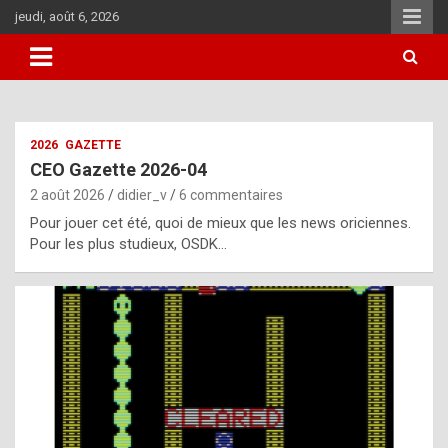
Aller
jeudi, août 6, 2026
au
contenu
i
2026
GAZETTE
t
CEO Gazette 2026-04
r
2 août 2026
didier_v
6 commentaires
e
Pour jouer cet été, quoi de mieux que les news oriciennes.
g
Pour les plus studieux, OSDK…
u
l
a
r
l
y
d