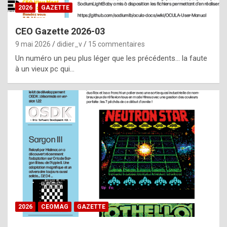
s
2026
GAZETTE
i
CEO Gazette 2026-03
d
9 mai 2026
didier_v
15 commentaires
e
Un numéro un peu plus léger que les précédents… la faute
f
à un vieux pc qui…
r
o
m
m
a
y
b
e
b
2026
CEOMAG
GAZETTE
y
a