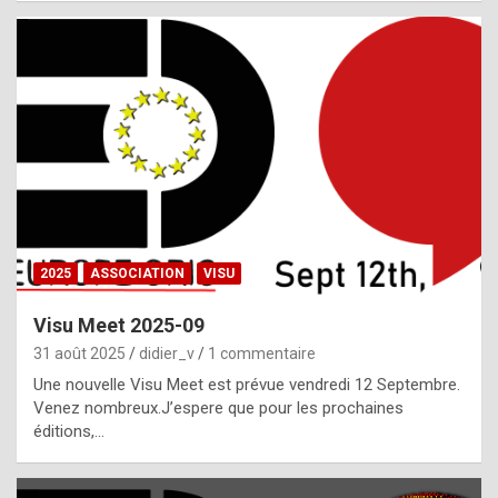
i
a
l
i
s
t
,
i
n
2025
ASSOCIATION
VISU
l
i
Visu Meet 2025-09
g
31 août 2025
didier_v
1 commentaire
h
Une nouvelle Visu Meet est prévue vendredi 12 Septembre.
Venez nombreux.J’espere que pour les prochaines
t
éditions,…
o
f