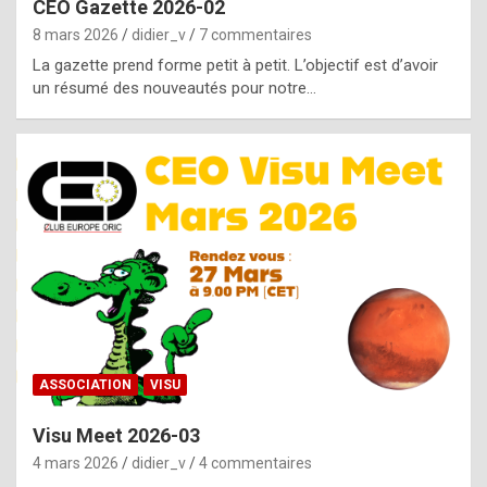
CEO Gazette 2026-02
g
8 mars 2026
didier_v
7 commentaires
e
La gazette prend forme petit à petit. L’objectif est d’avoir
n
un résumé des nouveautés pour notre…
u
i
n
e
R
o
l
e
x
ASSOCIATION
VISU
r
Visu Meet 2026-03
e
4 mars 2026
didier_v
4 commentaires
p