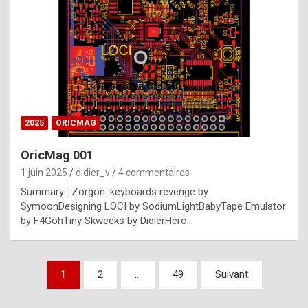
e
s
t
p
h
o
n
2025
ORICMAG
y
OricMag 001
R
1 juin 2025
didier_v
4 commentaires
o
Summary : Zorgon: keyboards revenge by
l
SymoonDesigning LOCI by SodiumLightBabyTape Emulator
e
by F4GohTiny Skweeks by DidierHero…
x
a
Pagination
1
2
…
49
Suivant
r
des
e