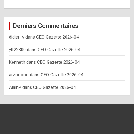
o
w
o
Derniers Commentaires
f
didier_v
dans
CEO Gazette 2026-04
t
e
ylf22300
dans
CEO Gazette 2026-04
n
Kenneth
dans
CEO Gazette 2026-04
y
arzooooo
dans
CEO Gazette 2026-04
o
u
AlainP
dans
CEO Gazette 2026-04
s
h
o
u
l