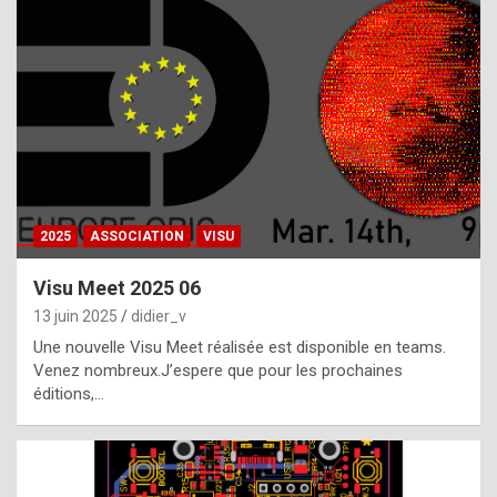
t
h
e
f
a
c
t
2025
ASSOCIATION
VISU
t
h
Visu Meet 2025 06
a
13 juin 2025
didier_v
t
Une nouvelle Visu Meet réalisée est disponible en teams.
t
Venez nombreux.J’espere que pour les prochaines
éditions,…
h
e
b