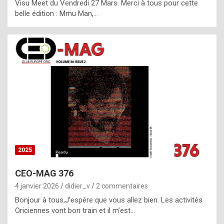
Visu Meet du Vendredi 27 Mars. Merci à tous pour cette
l
belle édition : Mmu Man,…
i
c
a
h
i
s
t
o
r
y
2025
s
CEO-MAG 376
p
4 janvier 2026
didier_v
2 commentaires
e
Bonjour à tous,J’espère que vous allez bien. Les activités
c
Oriciennes vont bon train et il m’est…