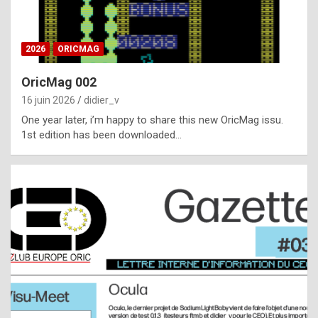
i
ff
2026
ORICMAG
i
c
OricMag 002
u
16 juin 2026
didier_v
l
One year later, i’m happy to share this new OricMag issu.
1st edition has been downloaded…
t
t
o
s
p
o
t
,
a