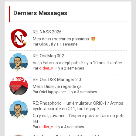
publications
9
Derniers Messages
5
%
m
RE: NASS 2026
Mes deux machines passions.
a
Par
Gliou
,
Il y a 1 semaine
d
RE: OricMag 002
e
hello Fabrizio a déjà publié il y a 10 ans. Il a réce...
b
Par
didier_v
,
Il y a 2 semaines
y
RE: Oric DSK Manager 2.0
R
Merci Didier, je regarde ça.
Par
OricHappyUser
,
Il y a 3 semaines
o
l
RE: Phosphoric — un émulateur ORIC-1 / Atmos
cycle-accurate en C11, tout équipé
e
Ca y est, j'avance. J'espere pouvoir faire un petit
x
ret...
Par
didier_v
,
Il y a 4 semaines
.