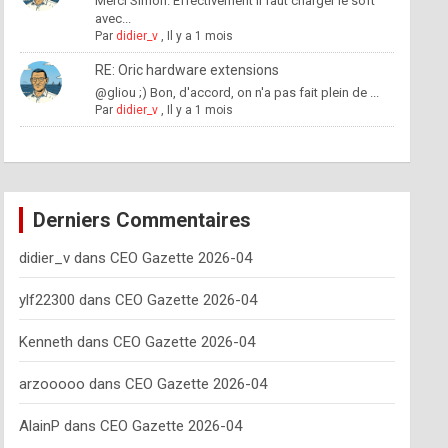
Merci Simon. Effectivement il faut charger le soft
avec...
Par
didier_v
,
Il y a 1 mois
RE: Oric hardware extensions
@gliou ;) Bon, d'accord, on n'a pas fait plein de ...
Par
didier_v
,
Il y a 1 mois
Derniers Commentaires
didier_v
dans
CEO Gazette 2026-04
ylf22300
dans
CEO Gazette 2026-04
Kenneth
dans
CEO Gazette 2026-04
arzooooo
dans
CEO Gazette 2026-04
AlainP
dans
CEO Gazette 2026-04