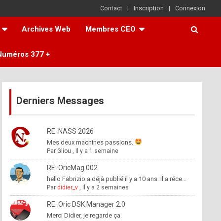
Contact
Inscription
Connexion
Archives Web
Membres CEO
Numéros 377 +
Derniers Messages
RE: NASS 2026
Mes deux machines passions.
Par
Gliou
,
Il y a 1 semaine
RE: OricMag 002
hello Fabrizio a déjà publié il y a 10 ans. Il a réce...
Par
didier_v
,
Il y a 2 semaines
RE: Oric DSK Manager 2.0
Merci Didier, je regarde ça.