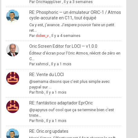
Par
OricHappyUser
,
Il y a 3 semaines
RE: Phosphoric — un émulateur ORIC-1 / Atmos
cycle-accurate en C11, tout équipé
Ca y est, j'avance. J'espere pouvoir faire un petit
ret...
Par
didier_v
,
Il y a 4 semaines
Oric Screen Editor for LOCI — v1.0.0
Éditeur d'écran pour l'Oric Atmos, réécrit de zéro en
C...
Par
xahmol
,
Il y a 1 mois
RE: Vente du LOCI
@semama disons que c'est plus simple avec
paypal sur ...
Par
ftmb
,
Il y a 1 mois
RE: fantástico adaptador EprOric
@papyrus ouf cool que ça se termine bien c'est
triste...
Par
ftmb
,
Il y a 1 mois
RE: Oric.org updates