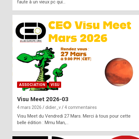
o
faute à un vieux pc qui…
s
p
o
t
,
a
s
ASSOCIATION
VISU
i
Visu Meet 2026-03
d
4 mars 2026
didier_v
4 commentaires
e
Visu Meet du Vendredi 27 Mars. Merci à tous pour cette
belle édition : Mmu Man,…
f
r