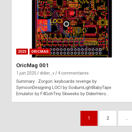
n
u
i
n
e
2025
ORICMAG
R
OricMag 001
o
1 juin 2025
didier_v
4 commentaires
l
Summary : Zorgon: keyboards revenge by
e
SymoonDesigning LOCI by SodiumLightBabyTape
Emulator by F4GohTiny Skweeks by DidierHero…
x
r
Pagination
e
1
2
…
des
p