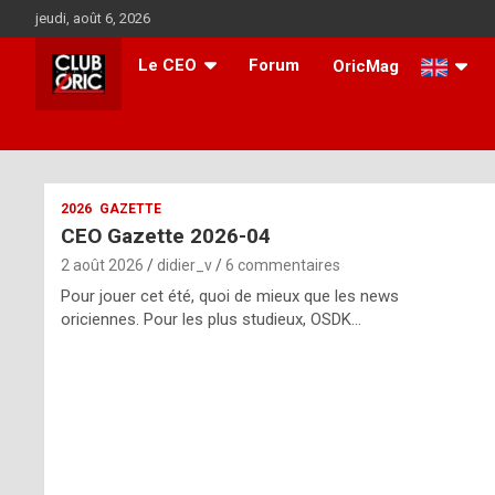
Aller
jeudi, août 6, 2026
au
contenu
Le CEO
Forum
OricMag
i
2026
GAZETTE
CEO Gazette 2026-04
t
2 août 2026
didier_v
6 commentaires
r
Pour jouer cet été, quoi de mieux que les news
e
oriciennes. Pour les plus studieux, OSDK…
g
u
l
a