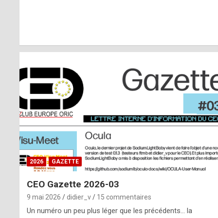
r
l
y
d
i
ff
i
c
u
2026
GAZETTE
l
CEO Gazette 2026-03
t
9 mai 2026
didier_v
15 commentaires
t
Un numéro un peu plus léger que les précédents… la