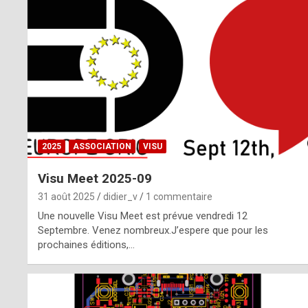
o
m
m
a
y
b
2025
ASSOCIATION
VISU
e
Visu Meet 2025-09
b
31 août 2025
didier_v
1 commentaire
y
Une nouvelle Visu Meet est prévue vendredi 12
Septembre. Venez nombreux.J’espere que pour les
a
prochaines éditions,…
g
e