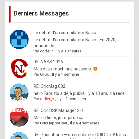
publications
9
Derniers Messages
5
%
m
Le début d'un compilateur Basic ...
Le début d'un compilateur Basic ...En 2020,
a
pendant le ...
d
Par
codeur
,
Il y a 18 heures
e
RE: NASS 2026
b
Mes deux machines passions.
Par
Gliou
,
Il y a 1 semaine
y
R
RE: OricMag 002
hello Fabrizio a déjà publié il y a 10 ans. Il a réce...
o
Par
didier_v
,
Il y a 2 semaines
l
RE: Oric DSK Manager 2.0
e
Merci Didier, je regarde ça.
x
Par
OricHappyUser
,
Il y a 4 semaines
.
RE: Phosphoric — un émulateur ORIC-1 / Atmos