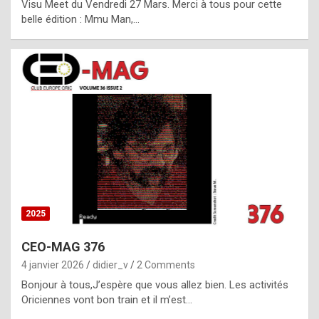
Visu Meet du Vendredi 27 Mars. Merci à tous pour cette
l
belle édition : Mmu Man,…
i
c
a
h
i
s
t
o
r
y
2025
s
CEO-MAG 376
p
4 janvier 2026
didier_v
2 Comments
e
Bonjour à tous,J’espère que vous allez bien. Les activités
c
Oriciennes vont bon train et il m’est…