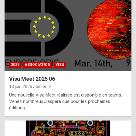
t
h
e
f
a
c
t
2025
ASSOCIATION
VISU
t
h
Visu Meet 2025 06
a
13 juin 2025
didier_v
t
Une nouvelle Visu Meet réalisée est disponible en teams.
t
Venez nombreux.J’espere que pour les prochaines
éditions,…
h
e
b