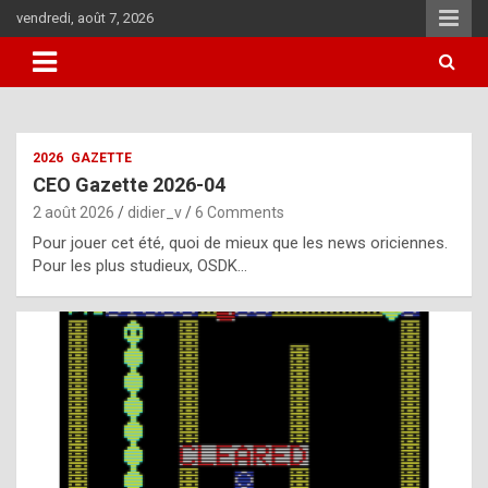
Skip
vendredi, août 7, 2026
to
content
i
2026
GAZETTE
t
CEO Gazette 2026-04
r
2 août 2026
didier_v
6 Comments
e
Pour jouer cet été, quoi de mieux que les news oriciennes.
g
Pour les plus studieux, OSDK…
u
l
a
r
l
y
d