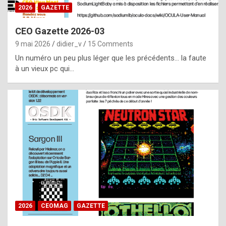
s
2026
GAZETTE
i
CEO Gazette 2026-03
d
9 mai 2026
didier_v
15 Comments
e
Un numéro un peu plus léger que les précédents… la faute
f
à un vieux pc qui…
r
o
m
m
a
y
b
e
b
2026
CEOMAG
GAZETTE
y
a