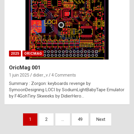
e
s
t
p
h
o
n
2025
ORICMAG
y
OricMag 001
R
1 juin 2025
didier_v
4 Comments
o
Summary : Zorgon: keyboards revenge by
l
SymoonDesigning LOCI by SodiumLightBabyTape Emulator
e
by F4GohTiny Skweeks by DidierHero…
x
a
Pagination
1
2
…
49
Next
r
des
e