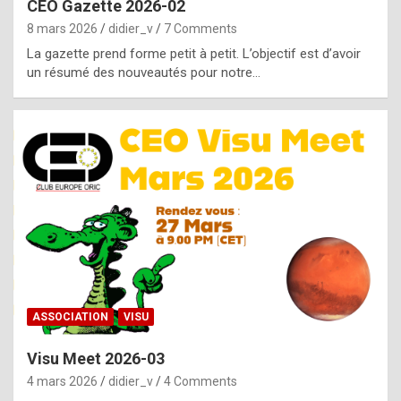
CEO Gazette 2026-02
g
8 mars 2026
didier_v
7 Comments
e
La gazette prend forme petit à petit. L’objectif est d’avoir
n
un résumé des nouveautés pour notre…
u
i
n
e
R
o
l
e
x
ASSOCIATION
VISU
r
Visu Meet 2026-03
e
4 mars 2026
didier_v
4 Comments
p