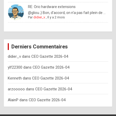
o
RE: Oric hardware extensions
w
@gliou ;) Bon, d'accord, on n'a pas fait plein de ...
Par
didier_v
,
Il y a 2 mois
o
f
t
e
Derniers Commentaires
n
didier_v
dans
CEO Gazette 2026-04
y
o
ylf22300
dans
CEO Gazette 2026-04
u
Kenneth
dans
CEO Gazette 2026-04
s
h
arzooooo
dans
CEO Gazette 2026-04
o
AlainP
dans
CEO Gazette 2026-04
u
l