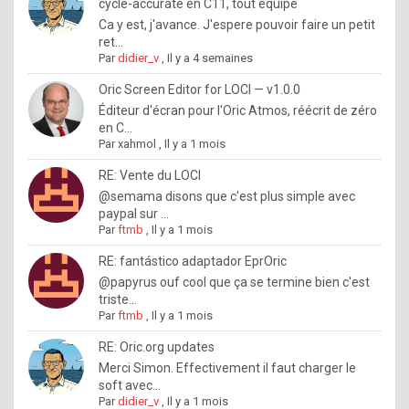
I
cycle-accurate en C11, tout équipé
Ca y est, j'avance. J'espere pouvoir faire un petit
f
ret...
y
Par
didier_v
,
Il y a 4 semaines
o
Oric Screen Editor for LOCI — v1.0.0
u
Éditeur d'écran pour l'Oric Atmos, réécrit de zéro
en C...
w
Par
xahmol
,
Il y a 1 mois
a
RE: Vente du LOCI
n
@semama disons que c'est plus simple avec
paypal sur ...
t
Par
ftmb
,
Il y a 1 mois
t
RE: fantástico adaptador EprOric
o
@papyrus ouf cool que ça se termine bien c'est
k
triste...
Par
ftmb
,
Il y a 1 mois
n
o
RE: Oric.org updates
Merci Simon. Effectivement il faut charger le
w
soft avec...
h
Par
didier_v
,
Il y a 1 mois