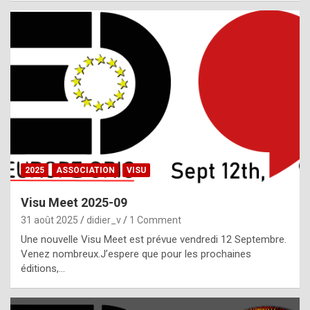
i
a
l
i
s
t
,
i
n
2025
ASSOCIATION
VISU
l
i
Visu Meet 2025-09
g
31 août 2025
didier_v
1 Comment
h
Une nouvelle Visu Meet est prévue vendredi 12 Septembre.
Venez nombreux.J’espere que pour les prochaines
t
éditions,…
o
f