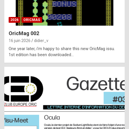
i
ff
2026
ORICMAG
i
c
OricMag 002
u
16 juin 2026
didier_v
l
One year later, i’m happy to share this new OricMag issu.
1st edition has been downloaded…
t
t
o
s
p
o
t
,
a