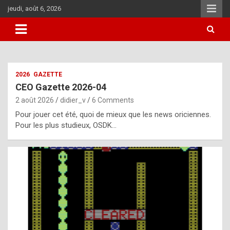
Skip
jeudi, août 6, 2026
to
content
i
2026
GAZETTE
t
CEO Gazette 2026-04
r
2 août 2026
didier_v
6 Comments
e
Pour jouer cet été, quoi de mieux que les news oriciennes.
g
Pour les plus studieux, OSDK…
u
l
a
r
l
y
d