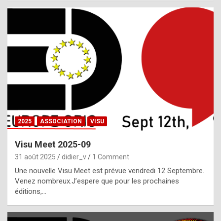
i
a
l
i
s
t
,
i
n
2025
ASSOCIATION
VISU
l
i
Visu Meet 2025-09
g
31 août 2025
didier_v
1 Comment
h
Une nouvelle Visu Meet est prévue vendredi 12 Septembre.
Venez nombreux.J’espere que pour les prochaines
t
éditions,…
o
f