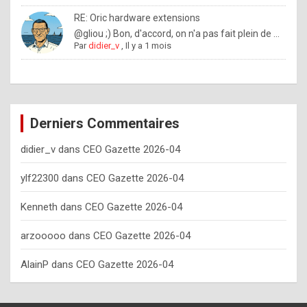
o
RE: Oric hardware extensions
w
@gliou ;) Bon, d'accord, on n'a pas fait plein de ...
Par
didier_v
,
Il y a 1 mois
o
f
t
e
Derniers Commentaires
n
didier_v
dans
CEO Gazette 2026-04
y
o
ylf22300
dans
CEO Gazette 2026-04
u
Kenneth
dans
CEO Gazette 2026-04
s
h
arzooooo
dans
CEO Gazette 2026-04
o
AlainP
dans
CEO Gazette 2026-04
u
l