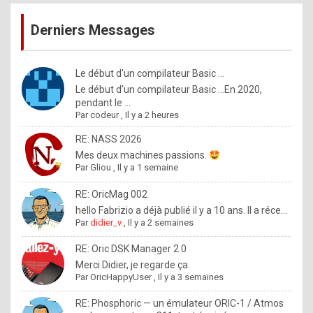
publications
9
Derniers Messages
5
%
m
Le début d'un compilateur Basic ...
Le début d'un compilateur Basic ...En 2020,
a
pendant le ...
d
Par
codeur
,
Il y a 2 heures
e
RE: NASS 2026
b
Mes deux machines passions.
Par
Gliou
,
Il y a 1 semaine
y
R
RE: OricMag 002
hello Fabrizio a déjà publié il y a 10 ans. Il a réce...
o
Par
didier_v
,
Il y a 2 semaines
l
RE: Oric DSK Manager 2.0
e
Merci Didier, je regarde ça.
x
Par
OricHappyUser
,
Il y a 3 semaines
.
RE: Phosphoric — un émulateur ORIC-1 / Atmos