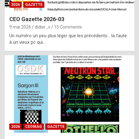
s
2026
GAZETTE
i
CEO Gazette 2026-03
d
9 mai 2026
didier_v
15 Comments
e
Un numéro un peu plus léger que les précédents… la faute
f
à un vieux pc qui…
r
o
m
m
a
y
b
e
b
2026
CEOMAG
GAZETTE
y
a