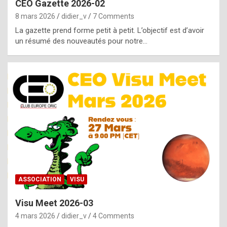
CEO Gazette 2026-02
g
8 mars 2026
didier_v
7 Comments
e
La gazette prend forme petit à petit. L’objectif est d’avoir
n
un résumé des nouveautés pour notre…
u
i
n
e
R
o
l
e
x
ASSOCIATION
VISU
r
Visu Meet 2026-03
e
4 mars 2026
didier_v
4 Comments
p