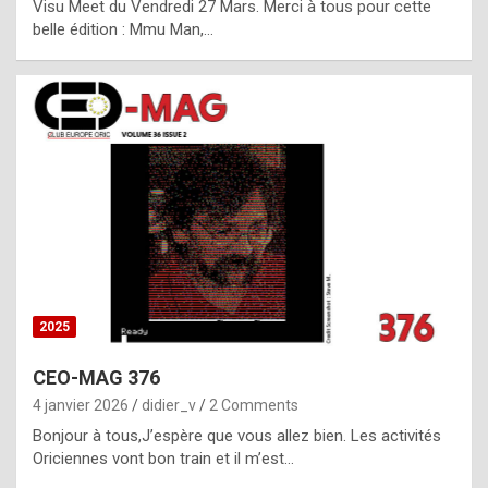
Visu Meet du Vendredi 27 Mars. Merci à tous pour cette
l
belle édition : Mmu Man,…
i
c
a
h
i
s
t
o
r
y
2025
s
CEO-MAG 376
p
4 janvier 2026
didier_v
2 Comments
e
Bonjour à tous,J’espère que vous allez bien. Les activités
c
Oriciennes vont bon train et il m’est…