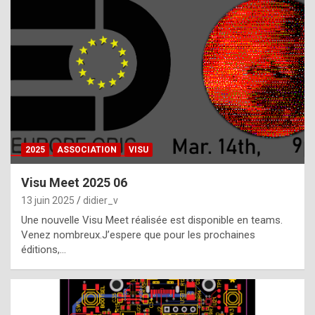
t
h
e
f
a
c
t
2025
ASSOCIATION
VISU
t
h
Visu Meet 2025 06
a
13 juin 2025
didier_v
t
Une nouvelle Visu Meet réalisée est disponible en teams.
t
Venez nombreux.J’espere que pour les prochaines
éditions,…
h
e
b