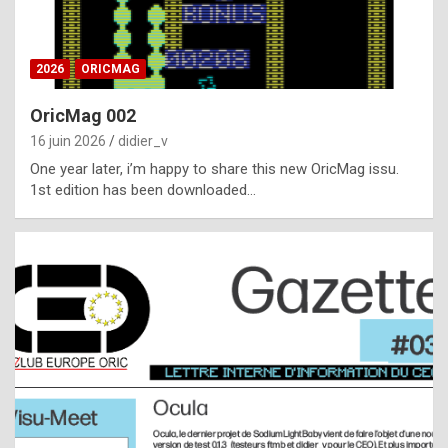
i
ff
2026
ORICMAG
i
c
OricMag 002
u
16 juin 2026
didier_v
l
One year later, i’m happy to share this new OricMag issu.
1st edition has been downloaded…
t
t
o
s
p
o
t
,
a