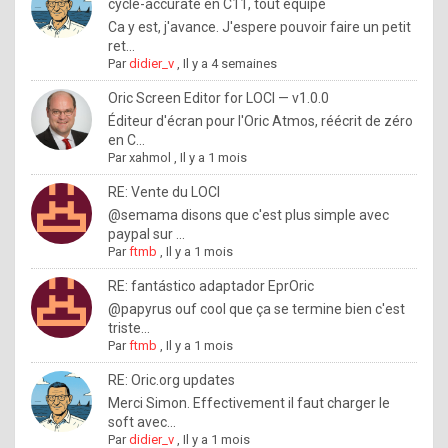
I
cycle-accurate en C11, tout équipé
Ca y est, j'avance. J'espere pouvoir faire un petit
f
ret...
y
Par
didier_v
,
Il y a 4 semaines
o
Oric Screen Editor for LOCI — v1.0.0
u
Éditeur d'écran pour l'Oric Atmos, réécrit de zéro
en C...
w
Par
xahmol
,
Il y a 1 mois
a
RE: Vente du LOCI
n
@semama disons que c'est plus simple avec
paypal sur ...
t
Par
ftmb
,
Il y a 1 mois
t
RE: fantástico adaptador EprOric
o
@papyrus ouf cool que ça se termine bien c'est
k
triste...
Par
ftmb
,
Il y a 1 mois
n
o
RE: Oric.org updates
Merci Simon. Effectivement il faut charger le
w
soft avec...
h
Par
didier_v
,
Il y a 1 mois