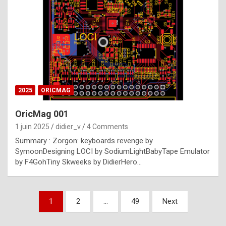
e
s
t
p
h
o
n
2025
ORICMAG
y
OricMag 001
R
1 juin 2025
didier_v
4 Comments
o
Summary : Zorgon: keyboards revenge by
l
SymoonDesigning LOCI by SodiumLightBabyTape Emulator
e
by F4GohTiny Skweeks by DidierHero…
x
a
Pagination
1
2
…
49
Next
r
des
e