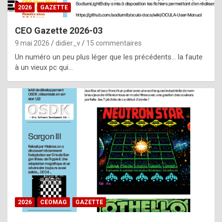
s
2026
GAZETTE
i
CEO Gazette 2026-03
d
9 mai 2026
didier_v
15 commentaires
e
Un numéro un peu plus léger que les précédents… la faute
f
à un vieux pc qui…
r
o
m
m
a
y
b
e
b
2026
CEOMAG
GAZETTE
y
a