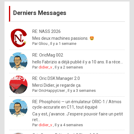
publications
9
Derniers Messages
5
%
m
RE: NASS 2026
Mes deux machines passions.
a
Par
Gliou
,
Il y a 1 semaine
d
RE: OricMag 002
e
hello Fabrizio a déjà publié il y a 10 ans. Il a réce...
b
Par
didier_v
,
Il y a 2 semaines
y
RE: Oric DSK Manager 2.0
R
Merci Didier, je regarde ça.
Par
OricHappyUser
,
Il y a 3 semaines
o
l
RE: Phosphoric — un émulateur ORIC-1 / Atmos
cycle-accurate en C11, tout équipé
e
Ca y est, j'avance. J'espere pouvoir faire un petit
x
ret...
Par
didier_v
,
Il y a 4 semaines
.