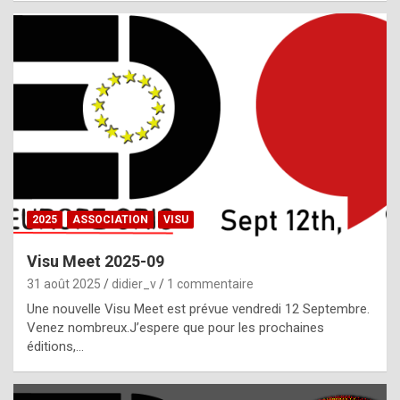
i
a
l
i
s
t
,
i
n
2025
ASSOCIATION
VISU
l
i
Visu Meet 2025-09
g
31 août 2025
didier_v
1 commentaire
h
Une nouvelle Visu Meet est prévue vendredi 12 Septembre.
Venez nombreux.J’espere que pour les prochaines
t
éditions,…
o
f