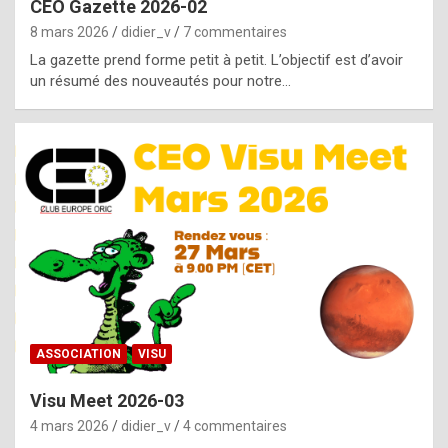
CEO Gazette 2026-02
g
8 mars 2026
didier_v
7 commentaires
e
La gazette prend forme petit à petit. L’objectif est d’avoir
n
un résumé des nouveautés pour notre…
u
i
n
e
R
o
l
e
x
ASSOCIATION
VISU
r
Visu Meet 2026-03
e
4 mars 2026
didier_v
4 commentaires
p