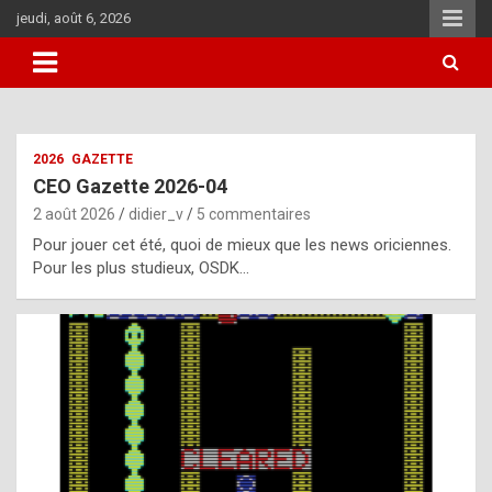
Aller
jeudi, août 6, 2026
au
contenu
i
2026
GAZETTE
t
CEO Gazette 2026-04
r
2 août 2026
didier_v
5 commentaires
e
Pour jouer cet été, quoi de mieux que les news oriciennes.
g
Pour les plus studieux, OSDK…
u
l
a
r
l
y
d