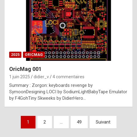
e
s
t
p
h
o
n
2025
ORICMAG
y
OricMag 001
R
1 juin 2025
didier_v
4 commentaires
o
Summary : Zorgon: keyboards revenge by
l
SymoonDesigning LOCI by SodiumLightBabyTape Emulator
e
by F4GohTiny Skweeks by DidierHero…
x
a
Pagination
1
2
…
49
Suivant
r
des
e