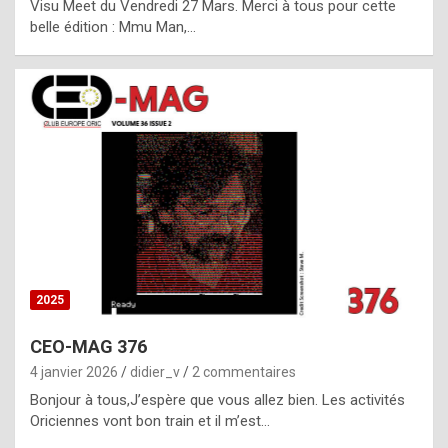
Visu Meet du Vendredi 27 Mars. Merci à tous pour cette
l
belle édition : Mmu Man,…
i
c
a
h
i
s
t
o
r
y
2025
s
CEO-MAG 376
p
4 janvier 2026
didier_v
2 commentaires
e
Bonjour à tous,J’espère que vous allez bien. Les activités
c
Oriciennes vont bon train et il m’est…