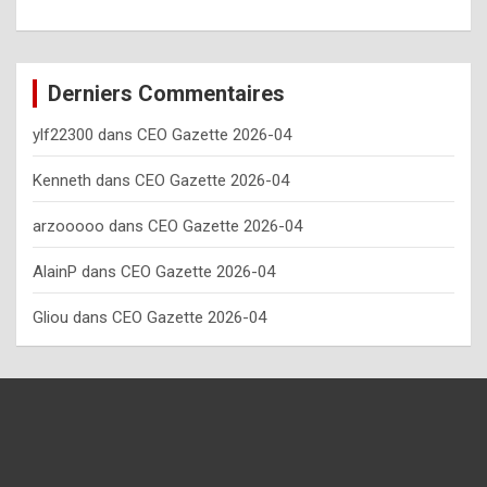
o
w
o
Derniers Commentaires
f
ylf22300
dans
CEO Gazette 2026-04
t
e
Kenneth
dans
CEO Gazette 2026-04
n
arzooooo
dans
CEO Gazette 2026-04
y
AlainP
dans
CEO Gazette 2026-04
o
u
Gliou
dans
CEO Gazette 2026-04
s
h
o
u
l