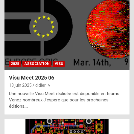
t
h
e
f
a
c
t
2025
ASSOCIATION
VISU
t
h
Visu Meet 2025 06
a
13 juin 2025
didier_v
t
Une nouvelle Visu Meet réalisée est disponible en teams.
t
Venez nombreux.J’espere que pour les prochaines
éditions,…
h
e
b