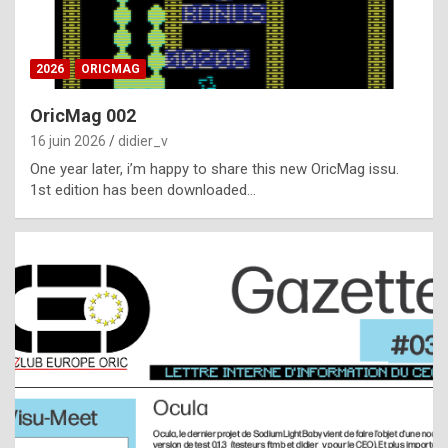
i
ff
2026
ORICMAG
i
c
OricMag 002
u
16 juin 2026
didier_v
l
One year later, i’m happy to share this new OricMag issu.
1st edition has been downloaded…
t
t
o
s
p
o
t
,
a