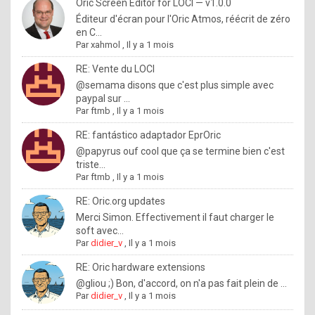
I
Oric Screen Editor for LOCI — v1.0.0
Éditeur d'écran pour l'Oric Atmos, réécrit de zéro
f
en C...
y
Par
xahmol
,
Il y a 1 mois
o
RE: Vente du LOCI
u
@semama disons que c'est plus simple avec
paypal sur ...
w
Par
ftmb
,
Il y a 1 mois
a
RE: fantástico adaptador EprOric
n
@papyrus ouf cool que ça se termine bien c'est
triste...
t
Par
ftmb
,
Il y a 1 mois
t
RE: Oric.org updates
o
Merci Simon. Effectivement il faut charger le
k
soft avec...
Par
didier_v
,
Il y a 1 mois
n
o
RE: Oric hardware extensions
@gliou ;) Bon, d'accord, on n'a pas fait plein de ...
w
Par
didier_v
,
Il y a 1 mois
h