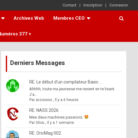
Contact
Inscription
Connexion
Archives Web
Membres CEO
Numéros 377 +
Derniers Messages
RE: Le début d'un compilateur Basic ...
Ahhhh, toute ma jeunesse me revient en te lisant.
J'a...
Par
arzooooo
,
Il y a 6 heures
RE: NASS 2026
Mes deux machines passions.
Par
Gliou
,
Il y a 1 semaine
RE: OricMag 002