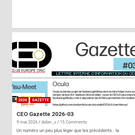
r
l
y
d
i
ff
i
c
u
2026
GAZETTE
l
CEO Gazette 2026-03
t
9 mai 2026
didier_v
15 Comments
t
Un numéro un peu plus léger que les précédents… la