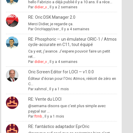
hello Fabrizio a déjà publié il y a 10 ans. Il a réce...
Par
didier_v
,
Il y a 2 semaines
RE: Oric DSK Manager 2.0
Merci Didier, je regarde ça.
Par
OricHappyUser
,
Il y a 4 semaines
RE: Phosphoric — un émulateur ORIC-1 / Atmos
cycle-accurate en C11, tout équipé
Ca y est, j'avance. J'espere pouvoir faire un petit
ret...
Par
didier_v
,
Il y a 4 semaines
Oric Screen Editor for LOCI — v1.0.0
Éditeur d'écran pour l'Oric Atmos, réécrit de zéro en
C...
Par
xahmol
,
Il y a 1 mois
RE: Vente du LOCI
@semama disons que c'est plus simple avec
paypal sur ...
Par
ftmb
,
Il y a 1 mois
RE: fantástico adaptador EprOric