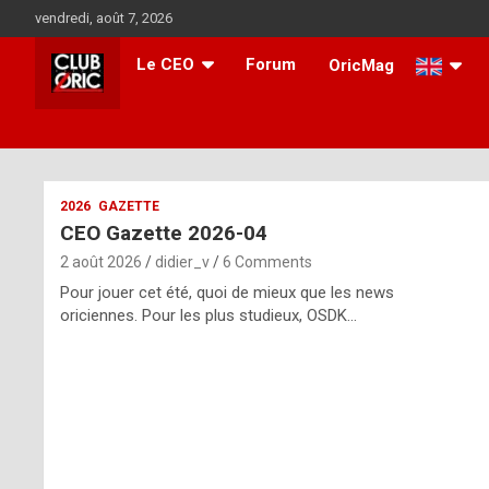
Skip
vendredi, août 7, 2026
to
content
Le CEO
Forum
OricMag
i
2026
GAZETTE
CEO Gazette 2026-04
t
2 août 2026
didier_v
6 Comments
r
Pour jouer cet été, quoi de mieux que les news
e
oriciennes. Pour les plus studieux, OSDK…
g
u
l
a