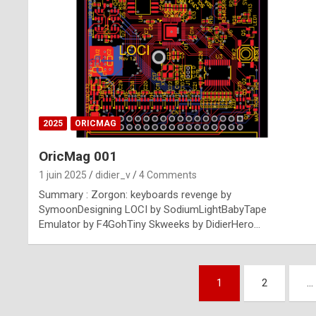
n
u
i
n
e
2025
ORICMAG
R
OricMag 001
o
1 juin 2025
didier_v
4 Comments
l
Summary : Zorgon: keyboards revenge by
e
SymoonDesigning LOCI by SodiumLightBabyTape
Emulator by F4GohTiny Skweeks by DidierHero…
x
r
Pagination
e
1
2
…
des
p