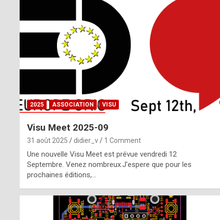
o
m
m
a
y
b
2025
ASSOCIATION
VISU
e
Visu Meet 2025-09
b
31 août 2025
didier_v
1 Comment
y
Une nouvelle Visu Meet est prévue vendredi 12
Septembre. Venez nombreux.J’espere que pour les
a
prochaines éditions,…
g
e