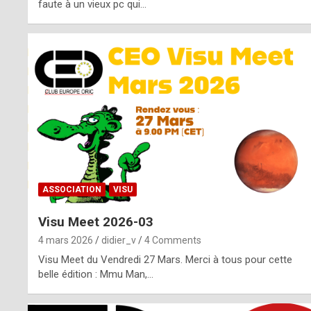
o
faute à un vieux pc qui…
s
p
o
t
,
a
s
ASSOCIATION
VISU
i
Visu Meet 2026-03
d
4 mars 2026
didier_v
4 Comments
e
Visu Meet du Vendredi 27 Mars. Merci à tous pour cette
belle édition : Mmu Man,…
f
r