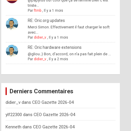
@papyrus ouf cool que ça se termine bien c'est
triste...
Par
ftmb
,
Il y a 1 mois
RE: Oric.org updates
Merci Simon. Effectivement il faut charger le soft
avec...
Par
didier_v
,
Il y a 1 mois
RE: Oric hardware extensions
@gliou ;) Bon, d'accord, on n'a pas fait plein de ...
Par
didier_v
,
Il y a 2 mois
Derniers Commentaires
didier_v
dans
CEO Gazette 2026-04
ylf22300
dans
CEO Gazette 2026-04
Kenneth
dans
CEO Gazette 2026-04