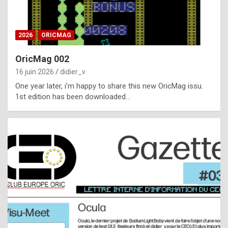
i
ff
2026
ORICMAG
i
c
OricMag 002
u
16 juin 2026
didier_v
l
One year later, i’m happy to share this new OricMag issu.
1st edition has been downloaded…
t
t
o
s
p
o
t
,
a