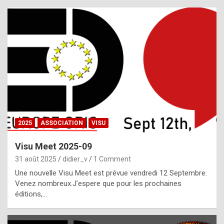
i
a
l
i
s
t
,
i
n
2025
ASSOCIATION
VISU
l
i
Visu Meet 2025-09
g
31 août 2025
didier_v
1 Comment
h
Une nouvelle Visu Meet est prévue vendredi 12 Septembre.
Venez nombreux.J’espere que pour les prochaines
t
éditions,…
o
f