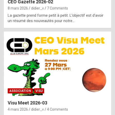
CEO Gazette 2026-02
g
8 mars 2026
didier_v
7 Comments
e
La gazette prend forme petit à petit. L’objectif est d’avoir
n
un résumé des nouveautés pour notre…
u
i
n
e
R
o
l
e
x
ASSOCIATION
VISU
r
Visu Meet 2026-03
e
4 mars 2026
didier_v
4 Comments
p