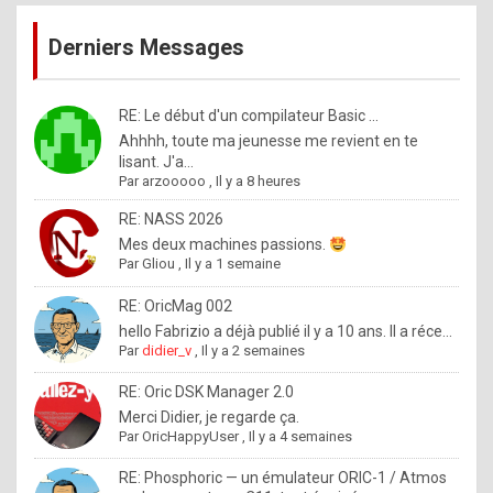
publications
9
Derniers Messages
5
%
m
RE: Le début d'un compilateur Basic ...
Ahhhh, toute ma jeunesse me revient en te
a
lisant. J'a...
d
Par
arzooooo
,
Il y a 8 heures
e
RE: NASS 2026
b
Mes deux machines passions.
Par
Gliou
,
Il y a 1 semaine
y
R
RE: OricMag 002
hello Fabrizio a déjà publié il y a 10 ans. Il a réce...
o
Par
didier_v
,
Il y a 2 semaines
l
RE: Oric DSK Manager 2.0
e
Merci Didier, je regarde ça.
x
Par
OricHappyUser
,
Il y a 4 semaines
.
RE: Phosphoric — un émulateur ORIC-1 / Atmos