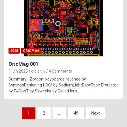
e
s
t
p
h
o
n
2025
ORICMAG
y
OricMag 001
R
1 juin 2025
didier_v
4 Comments
o
Summary : Zorgon: keyboards revenge by
l
SymoonDesigning LOCI by SodiumLightBabyTape Emulator
e
by F4GohTiny Skweeks by DidierHero…
x
a
Pagination
1
2
…
49
Next
r
des
e