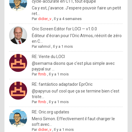
I
cycle-accurate en C11, tout équipé
Ca y est, j'avance. J'espere pouvoir faire un petit
f
ret...
y
Par
didier_v
,
Il y a 4 semaines
o
Oric Screen Editor for LOCI — v1.0.0
u
Éditeur d'écran pour l'Oric Atmos, réécrit de zéro
en C...
w
Par
xahmol
,
Il y a 1 mois
a
RE: Vente du LOCI
n
@semama disons que c'est plus simple avec
paypal sur ...
t
Par
ftmb
,
Il y a 1 mois
t
RE: fantástico adaptador EprOric
o
@papyrus ouf cool que ça se termine bien c'est
k
triste...
Par
ftmb
,
Il y a 1 mois
n
o
RE: Oric.org updates
Merci Simon. Effectivement il faut charger le
w
soft avec...
h
Par
didier_v
,
Il y a 1 mois