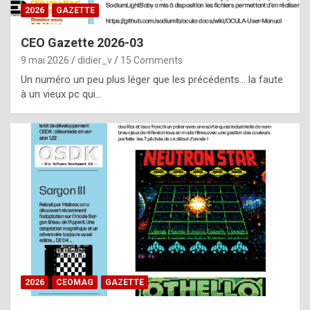
s
2026
GAZETTE
i
CEO Gazette 2026-03
d
9 mai 2026
didier_v
15 Comments
e
Un numéro un peu plus léger que les précédents… la faute
f
à un vieux pc qui…
r
o
m
m
a
y
b
e
b
2026
CEOMAG
GAZETTE
y
a