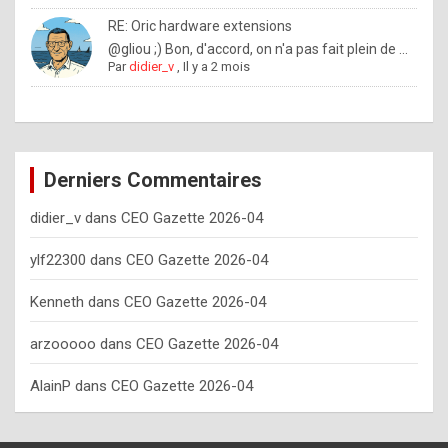
o
RE: Oric hardware extensions
w
@gliou ;) Bon, d'accord, on n'a pas fait plein de ...
Par
didier_v
,
Il y a 2 mois
o
f
t
e
Derniers Commentaires
n
didier_v
dans
CEO Gazette 2026-04
y
o
ylf22300
dans
CEO Gazette 2026-04
u
Kenneth
dans
CEO Gazette 2026-04
s
h
arzooooo
dans
CEO Gazette 2026-04
o
AlainP
dans
CEO Gazette 2026-04
u
l