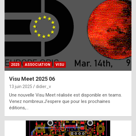
t
h
e
f
a
c
t
2025
ASSOCIATION
VISU
t
h
Visu Meet 2025 06
a
13 juin 2025
didier_v
t
Une nouvelle Visu Meet réalisée est disponible en teams.
t
Venez nombreux.J’espere que pour les prochaines
éditions,…
h
e
b