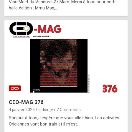
Visu Meet du Vendredi 27 Mars. Merci à tous pour cette
l
belle édition : Mmu Man,…
i
c
a
h
i
s
t
o
r
y
2025
s
CEO-MAG 376
p
4 janvier 2026
didier_v
2 Comments
e
Bonjour à tous,J’espère que vous allez bien. Les activités
c
Oriciennes vont bon train et il m’est…