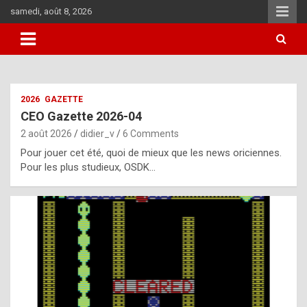
Skip
samedi, août 8, 2026
to
content
i
2026
GAZETTE
t
CEO Gazette 2026-04
r
2 août 2026
didier_v
6 Comments
e
Pour jouer cet été, quoi de mieux que les news oriciennes.
g
Pour les plus studieux, OSDK…
u
l
a
r
l
y
d