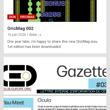
i
ff
2026
ORICMAG
i
c
OricMag 002
u
16 juin 2026
didier_v
l
One year later, i’m happy to share this new OricMag issu.
1st edition has been downloaded…
t
t
o
s
p
o
t
,
a