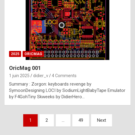
e
s
t
p
h
o
n
2025
ORICMAG
y
OricMag 001
R
1 juin 2025
didier_v
4 Comments
o
Summary : Zorgon: keyboards revenge by
l
SymoonDesigning LOCI by SodiumLightBabyTape Emulator
e
by F4GohTiny Skweeks by DidierHero…
x
a
Pagination
1
2
…
49
Next
r
des
e