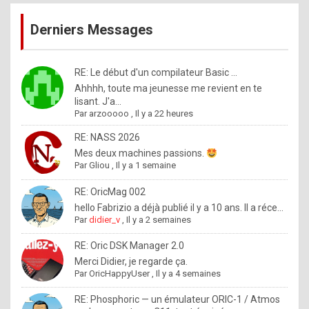
publications
9
Derniers Messages
5
%
m
RE: Le début d'un compilateur Basic ...
Ahhhh, toute ma jeunesse me revient en te
a
lisant. J'a...
d
Par
arzooooo
,
Il y a 22 heures
e
RE: NASS 2026
b
Mes deux machines passions.
Par
Gliou
,
Il y a 1 semaine
y
R
RE: OricMag 002
hello Fabrizio a déjà publié il y a 10 ans. Il a réce...
o
Par
didier_v
,
Il y a 2 semaines
l
RE: Oric DSK Manager 2.0
e
Merci Didier, je regarde ça.
x
Par
OricHappyUser
,
Il y a 4 semaines
.
RE: Phosphoric — un émulateur ORIC-1 / Atmos