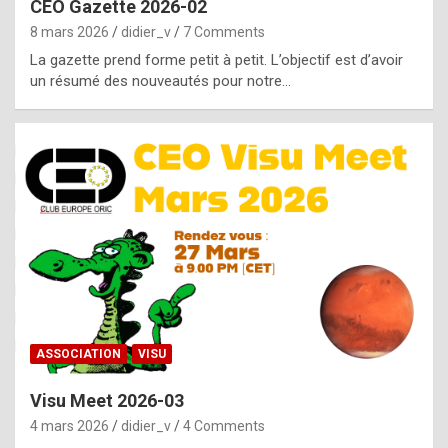
CEO Gazette 2026-02
g
8 mars 2026
didier_v
7 Comments
e
La gazette prend forme petit à petit. L’objectif est d’avoir
n
un résumé des nouveautés pour notre…
u
i
n
e
R
o
l
e
x
ASSOCIATION
VISU
r
Visu Meet 2026-03
e
4 mars 2026
didier_v
4 Comments
p