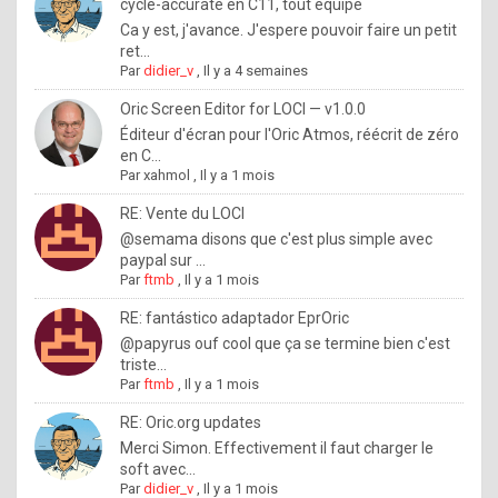
I
cycle-accurate en C11, tout équipé
Ca y est, j'avance. J'espere pouvoir faire un petit
f
ret...
y
Par
didier_v
,
Il y a 4 semaines
o
Oric Screen Editor for LOCI — v1.0.0
u
Éditeur d'écran pour l'Oric Atmos, réécrit de zéro
en C...
w
Par
xahmol
,
Il y a 1 mois
a
RE: Vente du LOCI
n
@semama disons que c'est plus simple avec
paypal sur ...
t
Par
ftmb
,
Il y a 1 mois
t
RE: fantástico adaptador EprOric
o
@papyrus ouf cool que ça se termine bien c'est
k
triste...
Par
ftmb
,
Il y a 1 mois
n
o
RE: Oric.org updates
Merci Simon. Effectivement il faut charger le
w
soft avec...
h
Par
didier_v
,
Il y a 1 mois