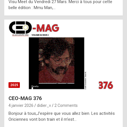
Visu Meet du Vendredi 27 Mars. Merci à tous pour cette
l
belle édition : Mmu Man,…
i
c
a
h
i
s
t
o
r
y
2025
s
CEO-MAG 376
p
4 janvier 2026
didier_v
2 Comments
e
Bonjour à tous,J’espère que vous allez bien. Les activités
c
Oriciennes vont bon train et il m’est…