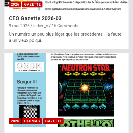
s
2026
GAZETTE
i
CEO Gazette 2026-03
d
9 mai 2026
didier_v
15 Comments
e
Un numéro un peu plus léger que les précédents… la faute
f
à un vieux pc qui…
r
o
m
m
a
y
b
e
b
2026
CEOMAG
GAZETTE
y
a