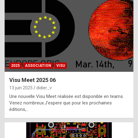
t
h
e
f
a
c
t
2025
ASSOCIATION
VISU
t
h
Visu Meet 2025 06
a
13 juin 2025
didier_v
t
Une nouvelle Visu Meet réalisée est disponible en teams.
t
Venez nombreux.J’espere que pour les prochaines
éditions,…
h
e
b