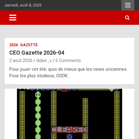
Skip
samedi, août 8, 2026
to
content
i
2026
GAZETTE
t
CEO Gazette 2026-04
r
2 août 2026
didier_v
6 Comments
e
Pour jouer cet été, quoi de mieux que les news oriciennes.
g
Pour les plus studieux, OSDK…
u
l
a
r
l
y
d