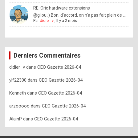
o
RE: Oric hardware extensions
w
@gliou ;) Bon, d'accord, on n'a pas fait plein de ...
Par
didier_v
,
Il y a 2 mois
o
f
t
e
Derniers Commentaires
n
didier_v
dans
CEO Gazette 2026-04
y
o
ylf22300
dans
CEO Gazette 2026-04
u
Kenneth
dans
CEO Gazette 2026-04
s
h
arzooooo
dans
CEO Gazette 2026-04
o
AlainP
dans
CEO Gazette 2026-04
u
l