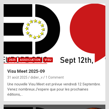
i
a
l
i
s
t
,
i
n
2025
ASSOCIATION
VISU
l
i
Visu Meet 2025-09
g
31 août 2025
didier_v
1 Comment
h
Une nouvelle Visu Meet est prévue vendredi 12 Septembre.
Venez nombreux.J’espere que pour les prochaines
t
éditions,…
o
f