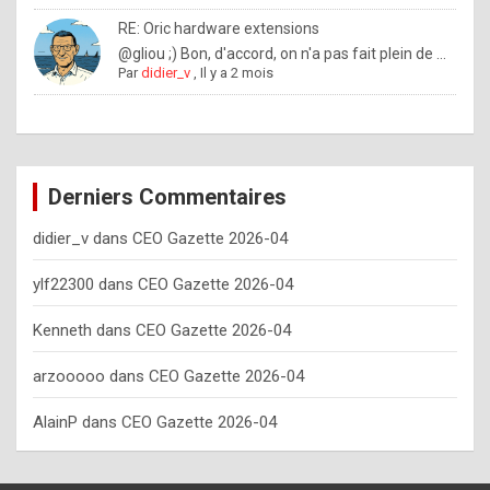
o
RE: Oric hardware extensions
w
@gliou ;) Bon, d'accord, on n'a pas fait plein de ...
Par
didier_v
,
Il y a 2 mois
o
f
t
e
Derniers Commentaires
n
didier_v
dans
CEO Gazette 2026-04
y
o
ylf22300
dans
CEO Gazette 2026-04
u
Kenneth
dans
CEO Gazette 2026-04
s
h
arzooooo
dans
CEO Gazette 2026-04
o
AlainP
dans
CEO Gazette 2026-04
u
l