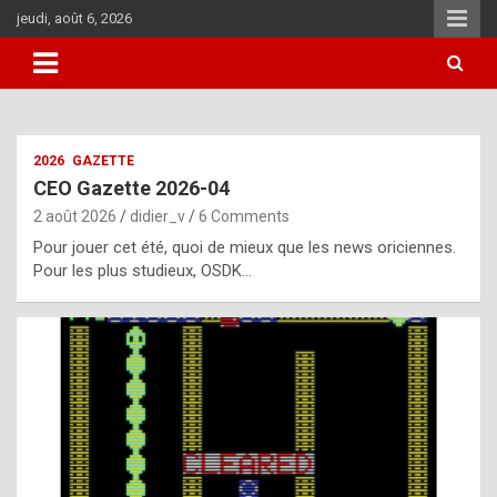
Skip
jeudi, août 6, 2026
to
content
i
2026
GAZETTE
t
CEO Gazette 2026-04
r
2 août 2026
didier_v
6 Comments
e
Pour jouer cet été, quoi de mieux que les news oriciennes.
g
Pour les plus studieux, OSDK…
u
l
a
r
l
y
d