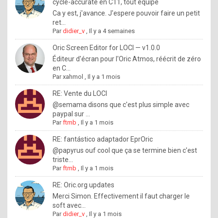
I
cycle-accurate en C11, tout équipé
Ca y est, j'avance. J'espere pouvoir faire un petit
f
ret...
y
Par
didier_v
,
Il y a 4 semaines
o
Oric Screen Editor for LOCI — v1.0.0
u
Éditeur d'écran pour l'Oric Atmos, réécrit de zéro
en C...
w
Par
xahmol
,
Il y a 1 mois
a
RE: Vente du LOCI
n
@semama disons que c'est plus simple avec
paypal sur ...
t
Par
ftmb
,
Il y a 1 mois
t
RE: fantástico adaptador EprOric
o
@papyrus ouf cool que ça se termine bien c'est
k
triste...
Par
ftmb
,
Il y a 1 mois
n
o
RE: Oric.org updates
Merci Simon. Effectivement il faut charger le
w
soft avec...
h
Par
didier_v
,
Il y a 1 mois