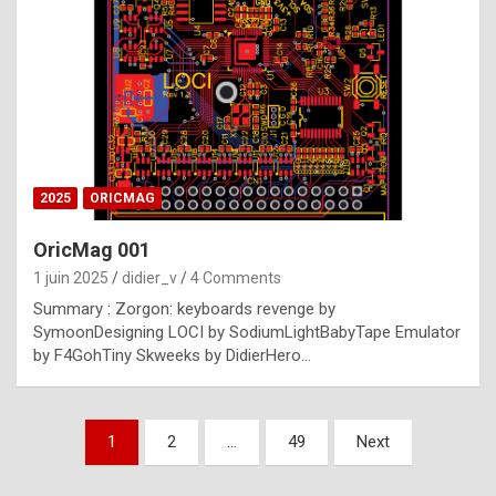
e
s
t
p
h
o
n
2025
ORICMAG
y
OricMag 001
R
1 juin 2025
didier_v
4 Comments
o
Summary : Zorgon: keyboards revenge by
l
SymoonDesigning LOCI by SodiumLightBabyTape Emulator
e
by F4GohTiny Skweeks by DidierHero…
x
a
Pagination
1
2
…
49
Next
r
des
e