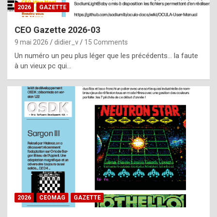
s
2026
GAZETTE
i
CEO Gazette 2026-03
d
9 mai 2026
didier_v
15 Comments
e
Un numéro un peu plus léger que les précédents… la faute
f
à un vieux pc qui…
r
o
m
m
a
y
b
e
b
2026
CEOMAG
GAZETTE
y
a