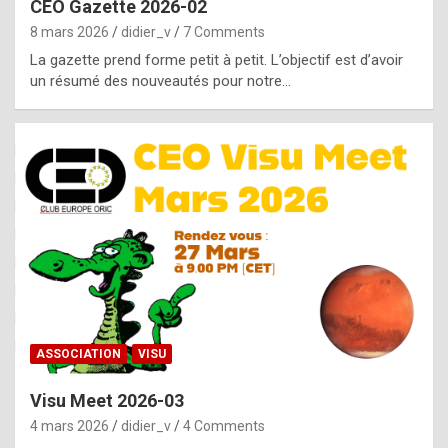
CEO Gazette 2026-02
g
8 mars 2026
didier_v
7 Comments
e
La gazette prend forme petit à petit. L’objectif est d’avoir
n
un résumé des nouveautés pour notre…
u
i
n
e
R
o
l
e
x
ASSOCIATION
VISU
r
Visu Meet 2026-03
e
4 mars 2026
didier_v
4 Comments
p