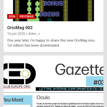
i
ff
2026
ORICMAG
i
c
OricMag 002
u
16 juin 2026
didier_v
l
One year later, i’m happy to share this new OricMag issu.
1st edition has been downloaded…
t
t
o
s
p
o
t
,
a