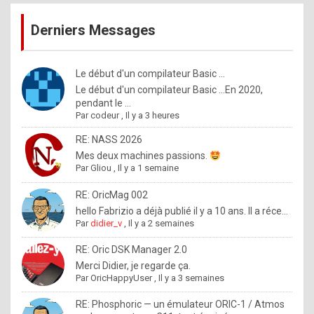
publications
9
Derniers Messages
5
%
m
Le début d'un compilateur Basic ...
Le début d'un compilateur Basic ...En 2020,
a
pendant le ...
d
Par
codeur
,
Il y a 3 heures
e
RE: NASS 2026
b
Mes deux machines passions.
Par
Gliou
,
Il y a 1 semaine
y
R
RE: OricMag 002
hello Fabrizio a déjà publié il y a 10 ans. Il a réce...
o
Par
didier_v
,
Il y a 2 semaines
l
RE: Oric DSK Manager 2.0
e
Merci Didier, je regarde ça.
x
Par
OricHappyUser
,
Il y a 3 semaines
.
RE: Phosphoric — un émulateur ORIC-1 / Atmos