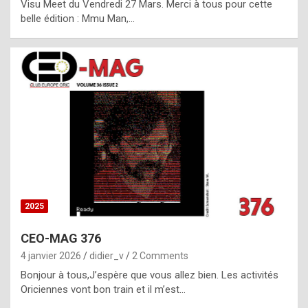
Visu Meet du Vendredi 27 Mars. Merci à tous pour cette
l
belle édition : Mmu Man,…
i
c
a
h
i
s
t
o
r
y
2025
s
CEO-MAG 376
p
4 janvier 2026
didier_v
2 Comments
e
Bonjour à tous,J’espère que vous allez bien. Les activités
c
Oriciennes vont bon train et il m’est…