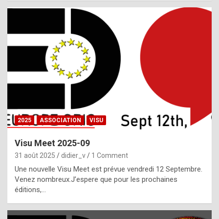
i
a
l
i
s
t
,
i
n
2025
ASSOCIATION
VISU
l
i
Visu Meet 2025-09
g
31 août 2025
didier_v
1 Comment
h
Une nouvelle Visu Meet est prévue vendredi 12 Septembre.
Venez nombreux.J’espere que pour les prochaines
t
éditions,…
o
f