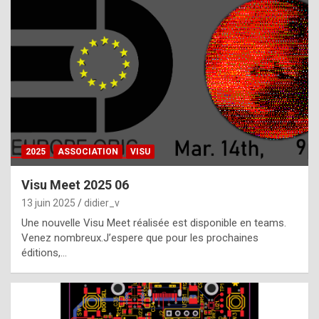
t
h
e
f
a
c
t
2025
ASSOCIATION
VISU
t
h
Visu Meet 2025 06
a
13 juin 2025
didier_v
t
Une nouvelle Visu Meet réalisée est disponible en teams.
t
Venez nombreux.J’espere que pour les prochaines
éditions,…
h
e
b